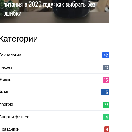
питания в 2026 году: как выбрать без
ошибки
Категории
42
Технологии
73
Ликбез
15
Жизнь
115
Киев
27
Android
14
Спорт и фитнес
9
Праздники