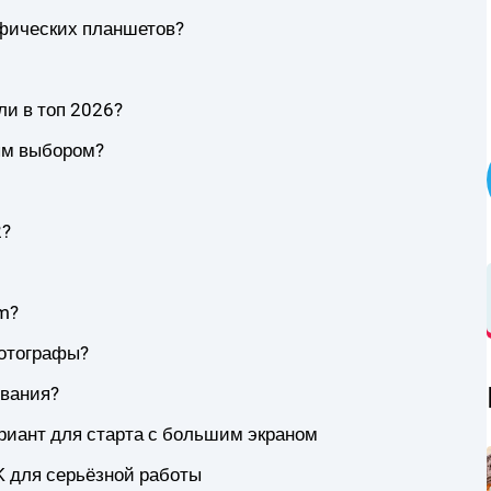
афических планшетов?
и в топ 2026?
ым выбором?
2?
m?
отографы?
ования?
риант для старта с большим экраном
K для серьёзной работы