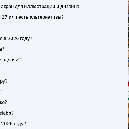
й экран для иллюстрации и дизайна
 27 или есть альтернативы?
 в 2026 году?
а?
и задачи?
ру?
?
ке?
elabs?
 2026 году?