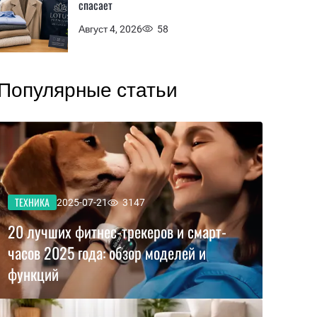
спасает
Август 4, 2026
58
Популярные статьи
ТЕХНИКА
2025-07-21
3147
20 лучших фитнес-трекеров и смарт-
часов 2025 года: обзор моделей и
функций