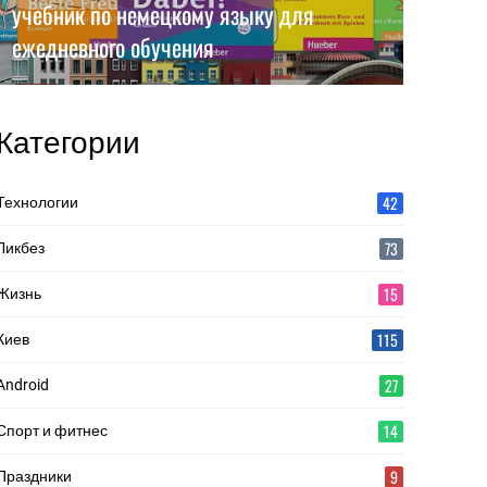
учебник по немецкому языку для
ежедневного обучения
Категории
42
Технологии
73
Ликбез
15
Жизнь
115
Киев
27
Android
14
Спорт и фитнес
9
Праздники