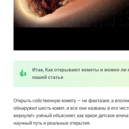
Итак, Как открывают кометы и можно ли 
нашей статье
Открыть собственную комету — не фантазия, а впол
обнаружил шесть комет, и все они названы в его че
вернули!» учёный объясняет, как яркое детское впе
научный путь и реальные открытия.