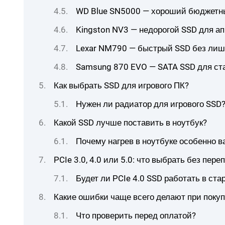
WD Blue SN5000 — хороший бюджет
Kingston NV3 — недорогой SSD для а
Lexar NM790 — быстрый SSD без лиш
Samsung 870 EVO — SATA SSD для ста
Как выбрать SSD для игрового ПК?
Нужен ли радиатор для игрового SSD
Какой SSD лучше поставить в ноутбук?
Почему нагрев в ноутбуке особенно в
PCIe 3.0, 4.0 или 5.0: что выбрать без пере
Будет ли PCIe 4.0 SSD работать в ста
Какие ошибки чаще всего делают при покуп
Что проверить перед оплатой?