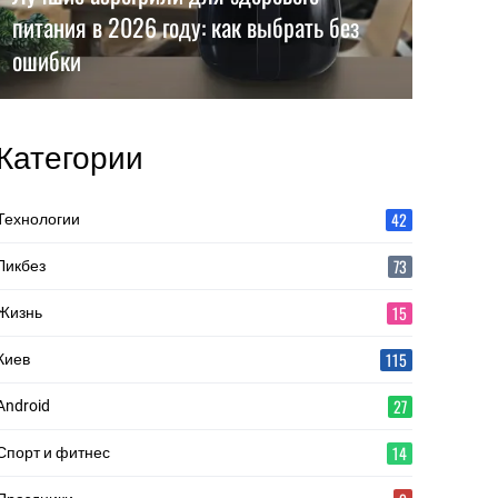
питания в 2026 году: как выбрать без
ошибки
Категории
42
Технологии
73
Ликбез
15
Жизнь
115
Киев
27
Android
14
Спорт и фитнес