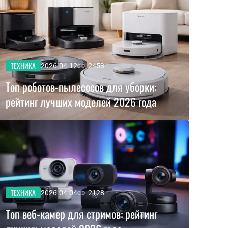
ТЕХНИКА
2026-04-12
2453
Топ роботов-пылесосов для уборки:
рейтинг лучших моделей 2026 года
ТЕХНИКА
2026-04-04
2128
Топ веб-камер для стримов: рейтинг