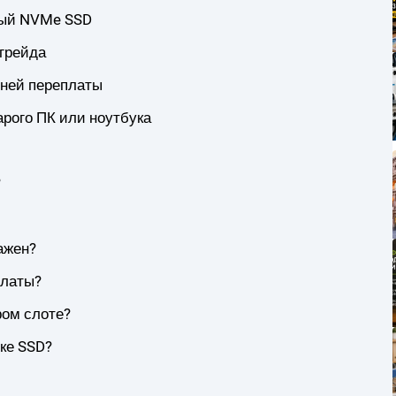
ный NVMe SSD
пгрейда
ней переплаты
рого ПК или ноутбука
?
ажен?
платы?
ром слоте?
ке SSD?