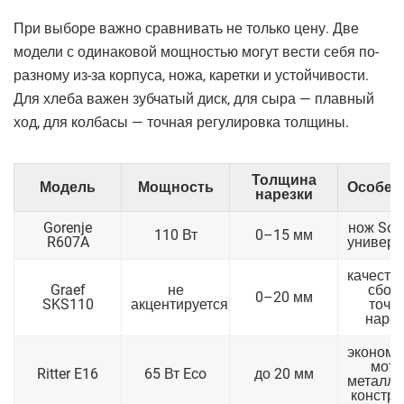
При выборе важно сравнивать не только цену. Две
модели с одинаковой мощностью могут вести себя по-
разному из-за корпуса, ножа, каретки и устойчивости.
Для хлеба важен зубчатый диск, для сыра — плавный
ход, для колбасы — точная регулировка толщины.
Толщина
Модель
Мощность
Особен
нарезки
Gorenje
нож Soli
110 Вт
0–15 мм
R607A
универс
качеств
Graef
не
сборк
0–20 мм
SKS110
акцентируется
точн
нарез
эконом
мото
Ritter E16
65 Вт Eco
до 20 мм
металли
констру