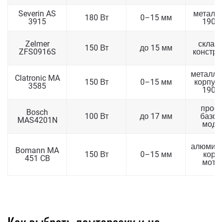
Severin AS
металл,
180 Вт
0–15 мм
3915
190 
Zelmer
склад
150 Вт
до 15 мм
ZFS0916S
констру
металли
Clatronic MA
150 Вт
0–15 мм
корпус,
3585
190 
прост
Bosch
100 Вт
до 17 мм
базов
MAS4201N
моде
алюмин
Bomann MA
150 Вт
0–15 мм
корп
451 CB
мото