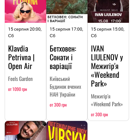
15 серпня 20:00,
15 серпня 17:00,
15 серпня 15:00,
Сб
Сб
Сб
Klavdia
Бетховен:
IVAN
Petrivna |
Сонати і
LIULENOV у
Open Air
варіації
Межигір'я
«Weekend
Feels Garden
Київський
Park»
Будинок вчених
от 1090 грн
НАН України
Межигір'я
«Weekend Park»
от 300 грн
от 300 грн