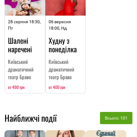
28 серпня 18:30,
06 вересня
Пт
18:00, Нд
Шалені
Худну з
наречені
понеділка
Київський
Київський
драматичний
драматичний
театр Браво
театр Браво
от 490 грн
от 400 грн
Найближчі події
Всього: 101