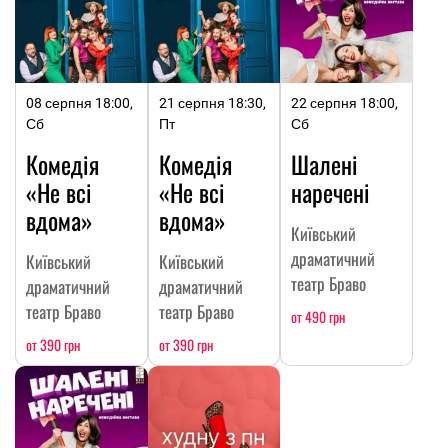
08 серпня 18:00,
21 серпня 18:30,
22 серпня 18:00,
Сб
Пт
Сб
Комедія
Комедія
Шалені
«Не всі
«Не всі
наречені
вдома»
вдома»
Київський
драматичний
Київський
Київський
театр Браво
драматичний
драматичний
театр Браво
театр Браво
от 490 грн
от 390 грн
от 390 грн