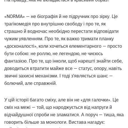
«NORMA» — не біографія й не підручник про зірку. Це
трагікомедія про внутрішню свободу і про те, як
страшно й водночас необхідно перестати відповідати
чужим уявленням. Про те, як важко тримати планку
«досконалості», коли хочеться елементарного — просто
бути собою: не роллю, не легендою, не чиєюсь
фантазією. Про те, що інколи, щоб нарешті знайти себе,
доводиться втратити майже все — статус, опору, навіть
звичні захисні механізми. І тоді з’являється шанс —
болючий, але справжній.
У цій історії багато сміху, але він не «для галочки». Це
сміх на межі — той, що народжується від напруги й
відчайдушної спроби не зламатися. А поруч — тиша, яка
говорить більше за монологи. Вистава нагадує: