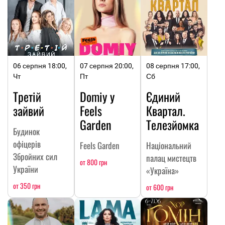
06 серпня 18:00,
07 серпня 20:00,
08 серпня 17:00,
Чт
Пт
Сб
Третій
Domiy у
Єдиний
зайвий
Feels
Квартал.
Garden
Телезйомка
Будинок
офіцерів
Feels Garden
Національний
Збройних сил
палац мистецтв
от 800 грн
України
«Україна»
от 350 грн
от 600 грн