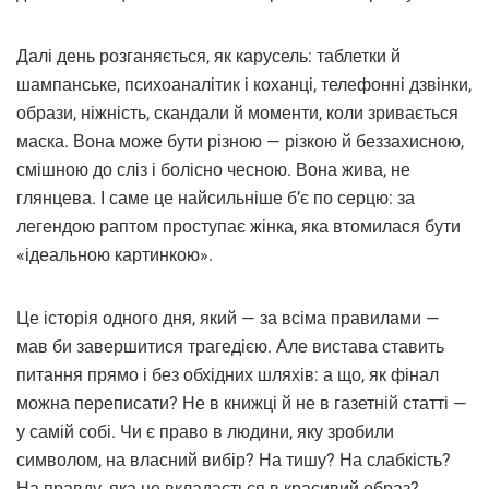
Далі день розганяється, як карусель: таблетки й
шампанське, психоаналітик і коханці, телефонні дзвінки,
образи, ніжність, скандали й моменти, коли зривається
маска. Вона може бути різною — різкою й беззахисною,
смішною до сліз і болісно чесною. Вона жива, не
глянцева. І саме це найсильніше б’є по серцю: за
легендою раптом проступає жінка, яка втомилася бути
«ідеальною картинкою».
Це історія одного дня, який — за всіма правилами —
мав би завершитися трагедією. Але вистава ставить
питання прямо і без обхідних шляхів: а що, як фінал
можна переписати? Не в книжці й не в газетній статті —
у самій собі. Чи є право в людини, яку зробили
символом, на власний вибір? На тишу? На слабкість?
На правду, яка не вкладається в красивий образ?