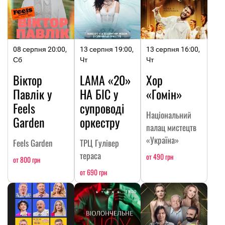
08 серпня 20:00,
13 серпня 19:00,
13 серпня 16:00,
Сб
Чт
Чт
Віктор
LAMA «20»
Хор
Павлік у
НА БІС у
«Гомін»
Feels
супроводі
Національний
Garden
оркестру
палац мистецтв
«Україна»
Feels Garden
ТРЦ Гулівер
тераса
от 490 грн
от 800 грн
от 690 грн