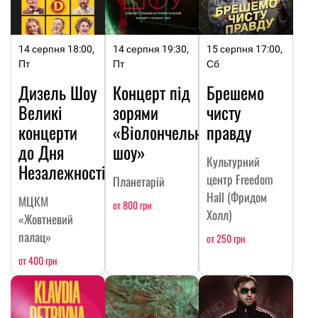
14 серпня 18:00,
14 серпня 19:30,
15 серпня 17:00,
Пт
Пт
Сб
Дизель Шоу
Концерт під
Брешемо
Великі
зорями
чисту
концерти
«Віолончельне
правду
до Дня
шоу»
Культурний
Незалежності
центр Freedom
Планетарій
Hall (Фридом
МЦКМ
от 800 грн
Холл)
«Жовтневий
палац»
от 250 грн
от 400 грн