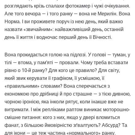
розглядають крізь спалахи фотокамер і чужі очікування.
Але того вечора — і того ранку — вона не Мерилін. Вона
Норма. І ви проживете поруч із нею день, який важко
назвати «звичайним»: найважливіший день, останній
день її життя і водночас перший день її Вічності.
Вона прокидається голою на підлозі. У голові — туман, у
тілі — втома, у пам’яті — провали. Чому треба вставати
рівно о 10-й ранку? Для кого це правило? Для світу,
який звик керувати її графіком, її усмішкою, її
«правильними» словами? Вона сперечається з
економкою про дрібниці й про страшне — з тією дивною,
чорною іронією, яка інколи рятує, коли інакше вже не
витримати. І між репліками раптом виникає моторошно-
смішне питання: кого з них, якщо у двері вломиться
фанат, з більшою ймовірністю зґвалтують? Абсурд? Та
для ікони — це теж частина «нормального» ранку.