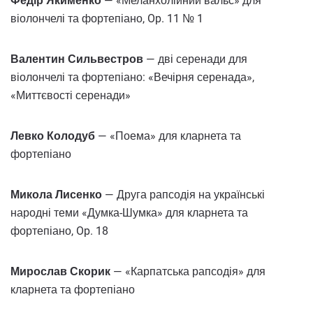
Федір Якименко
— «Меланхолійний вальс» для
віолончелі та фортепіано, Op. 11 № 1
Валентин Сильвестров
— дві серенади для
віолончелі та фортепіано: «Вечірня серенада»,
«Миттєвості серенади»
Левко Колодуб
— «Поема» для кларнета та
фортепіано
Микола Лисенко
— Друга рапсодія на українські
народні теми «Думка-Шумка» для кларнета та
фортепіано, Op. 18
Мирослав Скорик
— «Карпатська рапсодія» для
кларнета та фортепіано