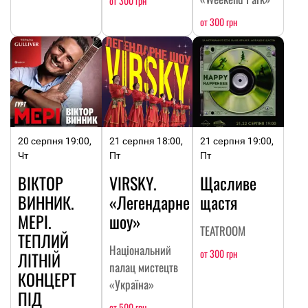
от 300 грн
от 300 грн
20 серпня 19:00,
21 серпня 18:00,
21 серпня 19:00,
Чт
Пт
Пт
ВІКТОР
VIRSKY.
Щасливе
ВИННИК.
«Легендарне
щастя
МЕРІ.
шоу»
TEATROOM
ТЕПЛИЙ
Національний
от 300 грн
ЛІТНІЙ
палац мистецтв
КОНЦЕРТ
«Україна»
ПІД
от 500 грн