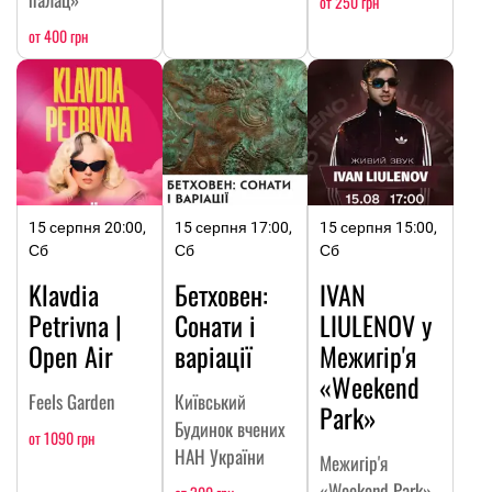
от 250 грн
от 400 грн
15 серпня 20:00,
15 серпня 17:00,
15 серпня 15:00,
Сб
Сб
Сб
Klavdia
Бетховен:
IVAN
Petrivna |
Сонати і
LIULENOV у
Open Air
варіації
Межигір'я
«Weekend
Feels Garden
Київський
Park»
Будинок вчених
от 1090 грн
НАН України
Межигір'я
«Weekend Park»