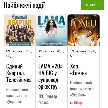
Найближчі події
Всього: 98
09 серпня 17:00,
13 серпня 19:00,
13 серпня 16:00,
Нд
Чт
Чт
Єдиний
LAMA «20»
Хор
Квартал.
НА БІС у
«Гомін»
Телезйомка
супроводі
Національний
оркестру
палац мистецтв
Національний
«Україна»
палац мистецтв
ТРЦ Гулівер
«Україна»
тераса
от 490 грн