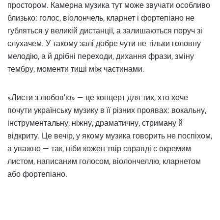
простором. Камерна музика тут може звучати особливо
близько: голос, віолончель, кларнет і фортепіано не
губляться у великій дистанції, а залишаються поруч зі
слухачем. У такому залі добре чути не тільки головну
мелодію, а й дрібні переходи, дихання фрази, зміну
тембру, моменти тиші між частинами.
«Листи з любов’ю» — це концерт для тих, хто хоче
почути українську музику в її різних проявах: вокальну,
інструментальну, ніжну, драматичну, стриману й
відкриту. Це вечір, у якому музика говорить не поспіхом,
а уважно — так, ніби кожен твір справді є окремим
листом, написаним голосом, віолончеллю, кларнетом
або фортепіано.