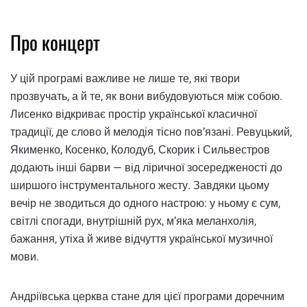
Про концерт
У цій програмі важливе не лише те, які твори
прозвучать, а й те, як вони вибудовуються між собою.
Лисенко відкриває простір української класичної
традиції, де слово й мелодія тісно пов’язані. Ревуцький,
Якименко, Косенко, Колодуб, Скорик і Сильвестров
додають інші барви — від ліричної зосередженості до
ширшого інструментального жесту. Завдяки цьому
вечір не зводиться до одного настрою: у ньому є сум,
світлі спогади, внутрішній рух, м’яка меланхолія,
бажання, утіха й живе відчуття української музичної
мови.
Андріївська церква стане для цієї програми доречним