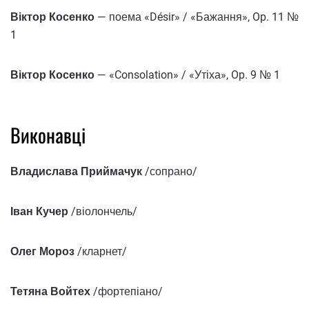
Віктор Косенко
— поема «Désir» / «Бажання», Op. 11 №
1
Віктор Косенко
— «Consolation» / «Утіха», Op. 9 № 1
Виконавці
Владислава Приймачук
/сопрано/
Іван Кучер
/віолончель/
Олег Мороз
/кларнет/
Тетяна Войтех
/фортепіано/