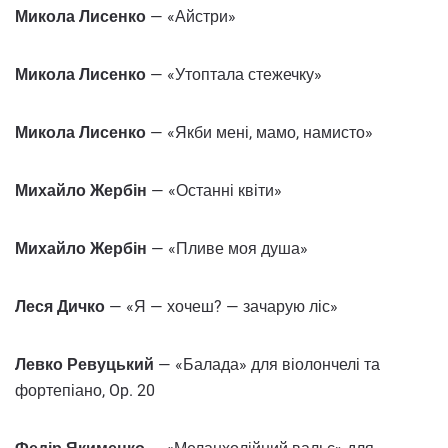
Микола Лисенко
— «Айстри»
Микола Лисенко
— «Утоптала стежечку»
Микола Лисенко
— «Якби мені, мамо, намисто»
Михайло Жербін
— «Останні квіти»
Михайло Жербін
— «Пливе моя душа»
Леся Дичко
— «Я — хочеш? — зачарую ліс»
Левко Ревуцький
— «Балада» для віолончелі та
фортепіано, Op. 20