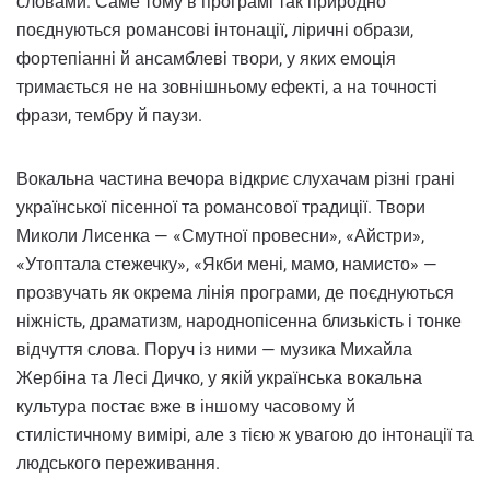
словами. Саме тому в програмі так природно
поєднуються романсові інтонації, ліричні образи,
фортепіанні й ансамблеві твори, у яких емоція
тримається не на зовнішньому ефекті, а на точності
фрази, тембру й паузи.
Вокальна частина вечора відкриє слухачам різні грані
української пісенної та романсової традиції. Твори
Миколи Лисенка — «Смутної провесни», «Айстри»,
«Утоптала стежечку», «Якби мені, мамо, намисто» —
прозвучать як окрема лінія програми, де поєднуються
ніжність, драматизм, народнопісенна близькість і тонке
відчуття слова. Поруч із ними — музика Михайла
Жербіна та Лесі Дичко, у якій українська вокальна
культура постає вже в іншому часовому й
стилістичному вимірі, але з тією ж увагою до інтонації та
людського переживання.