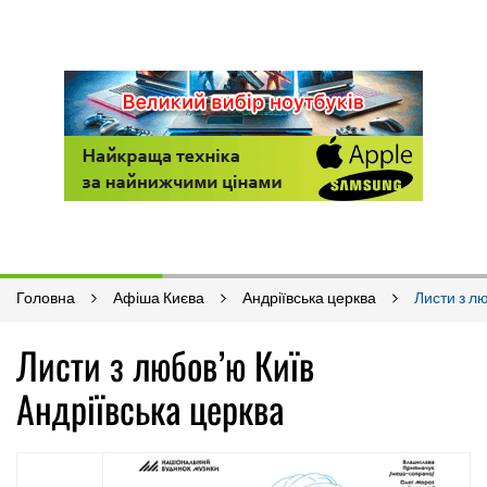
Головна
Афіша Києва
Андріївська церква
Листи з л
Листи з любов’ю Київ
Андріївська церква