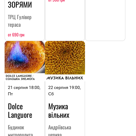
ЗОРЯМИ
ТРЦ Гулівер
тераса
от 690 грн
21 серпня 18:00,
22 серпня 19:00,
Пт
Сб
Dolce
Музика
Languore
вільних
Будинок
Андріївська
митрополита
церква