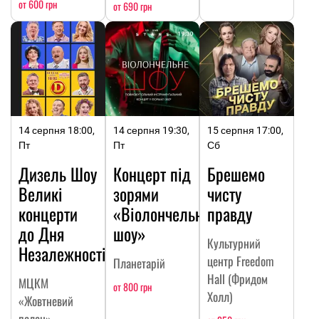
от 600 грн
от 690 грн
14 серпня 18:00,
14 серпня 19:30,
15 серпня 17:00,
Пт
Пт
Сб
Дизель Шоу
Концерт під
Брешемо
Великі
зорями
чисту
концерти
«Віолончельне
правду
до Дня
шоу»
Культурний
Незалежності
центр Freedom
Планетарій
Hall (Фридом
МЦКМ
от 800 грн
Холл)
«Жовтневий
палац»