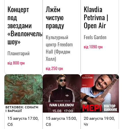
Концерт
Лжём
Klavdia
под
чистую
Petrivna |
звездами
правду
Open Air
«Виолончельное
Культурный
Feels Garden
шоу»
центр Freedom
від 1090 грн
Hall (Фридом
Планетарий
Холл)
від 800 грн
від 250 грн
15 августа 17:00,
15 августа 15:00,
20 августа 19:00,
Сб
Сб
Чт