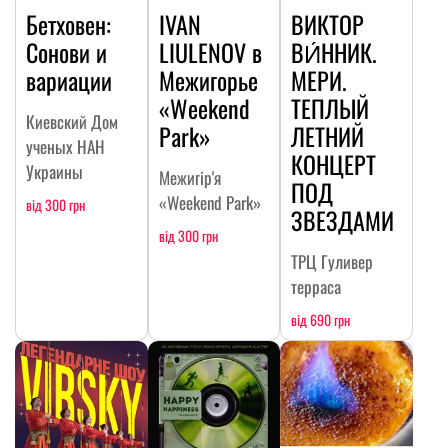
Бетховен:
IVAN
ВИКТОР
Сонови и
LIULENOV в
ВИ́ННИК.
вариации
Межигорье
МЕРИ.
«Weekend
ТЕПЛЫЙ
Киевский Дом
Park»
ЛЕТНИЙ
ученых НАН
КОНЦЕРТ
Украины
Межигір'я
ПОД
«Weekend Park»
від 300 грн
ЗВЕЗДАМИ
від 300 грн
ТРЦ Гуливер
терраса
від 690 грн