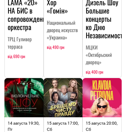
LAMA «20»
Хор
Дизель Шоу
НА БИC в
«Гомін»
Большие
сопровождении
концерты
Национальный
оркестра
ко Дню
дворец искусств
Независимости
«Украина»
ТРЦ Гуливер
терраса
МЦКИ
від 490 грн
«Октябрьский
від 690 грн
дворец»
від 400 грн
14 августа 19:30,
15 августа 17:00,
15 августа 20:00,
Пт
Сб
Сб