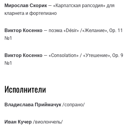
Мирослав Скорик
— «Карпатская рапсодия» для
кларнета и фортепиано
Виктор Косенко
— поэма «Désir» /«Желание», Op. 11
№1
Виктор Косенко
— «Consolation» / «Утешение», Op. 9
№1
Исполнители
Владислава Приймачук
/сопрано/
Иван Кучер
/виолончель/