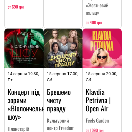
«Жовтневий
от 690 грн
палац»
от 400 грн
14 серпня 19:30,
15 серпня 17:00,
15 серпня 20:00,
Пт
Сб
Сб
Концерт під
Брешемо
Klavdia
зорями
чисту
Petrivna |
«Віолончельне
правду
Open Air
шоу»
Культурний
Feels Garden
центр Freedom
Планетарій
от 1090 грн