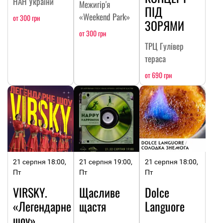
НАН України
Межигір'я
ПІД
«Weekend Park»
от 300 грн
ЗОРЯМИ
от 300 грн
ТРЦ Гулівер
тераса
от 690 грн
21 серпня 18:00,
21 серпня 19:00,
21 серпня 18:00,
Пт
Пт
Пт
VIRSKY.
Щасливе
Dolce
«Легендарне
щастя
Languore
шоу»