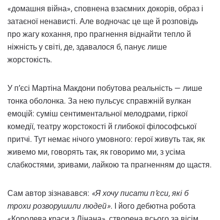
«домашня війна», сповнена взаємних докорів, образ і
затаєної ненависті. Але водночас це ще й розповідь
про жагу кохання, про прагнення віднайти тепло й
ніжність у світі, де, здавалося б, панує лише
жорстокість.
У п’єсі Мартіна Макдони побутова реальність — лише
тонка оболонка. За нею пульсує справжній вулкан
емоцій: суміш сентиментальної мелодрами, гіркої
комедії, театру жорстокості й глибокої філософської
притчі. Тут немає нічого умовного: герої живуть так, як
живемо ми, говорять так, як говоримо ми, з усіма
слабкостями, зривами, лайкою та прагненням до щастя.
Сам автор зізнавався:
«Я хочу писати п’єси, які б
трохи розворушили людей»
. І його дебютна робота
«Королева краси з Лінана», створена всього за вісім