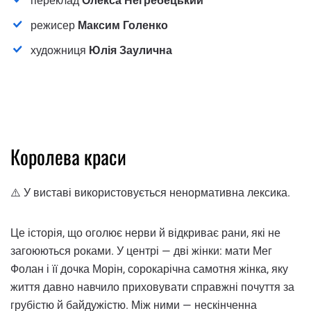
переклад
Олекса Негребецький
режисер
Максим Голенко
художниця
Юлія Заулична
Королева краси
⚠️ У виставі використовується ненормативна лексика.
Це історія, що оголює нерви й відкриває рани, які не
загоюються роками. У центрі — дві жінки: мати Мег
Фолан і її дочка Морін, сорокарічна самотня жінка, яку
життя давно навчило приховувати справжні почуття за
грубістю й байдужістю. Між ними — нескінченна