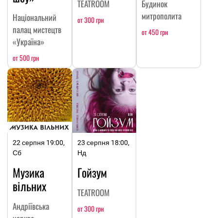
TEATROOM
Будинок
митрополита
Національний
от 300 грн
палац мистецтв
от 450 грн
«Україна»
от 500 грн
22 серпня 19:00,
23 серпня 18:00,
Сб
Нд
Музика
Гойзум
вільних
TEATROOM
Андріївська
от 300 грн