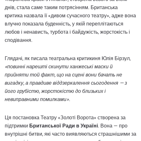
днів, стала саме таким потрясінням. Британська
критика назвала її «дивом сучасного театру», адже вона
влучно показала буденність, у якій переплітаються
любов і ненависть, турбота і байдужість, жорстокість і
сподівання.
Глядачі, як писала театральна критикиня Юлія Бірзул,
«повинні нарешті скинути ханжеські маски й
прийняти той факт, що на сцені вони бачать не
вигадку, а правдиве віддзеркалення сьогодення — з
його грубістю, жорстокістю до близьких і
невиправними помилками»
.
Ця постановка Театру «Золоті Ворота» створена за
підтримки
Британської Ради в Україні
. Вона — про
внутрішні битви, які часто виявляються страшнішими за