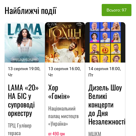
Найближчі події
Всього: 97
13 серпня 19:00,
13 серпня 16:00,
14 серпня 18:00,
Чт
Чт
Пт
LAMA «20»
Хор
Дизель Шоу
НА БІС у
«Гомін»
Великі
супроводі
концерти
Національний
оркестру
до Дня
палац мистецтв
Незалежності
«Україна»
ТРЦ Гулівер
тераса
МЦКМ
от 490 грн