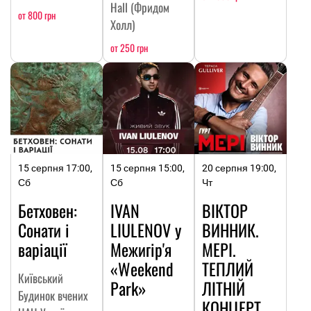
Hall (Фридом
от 800 грн
Холл)
от 250 грн
15 серпня 17:00,
15 серпня 15:00,
20 серпня 19:00,
Сб
Сб
Чт
Бетховен:
IVAN
ВІКТОР
Сонати і
LIULENOV у
ВИННИК.
варіації
Межигір'я
МЕРІ.
«Weekend
ТЕПЛИЙ
Київський
Park»
ЛІТНІЙ
Будинок вчених
КОНЦЕРТ