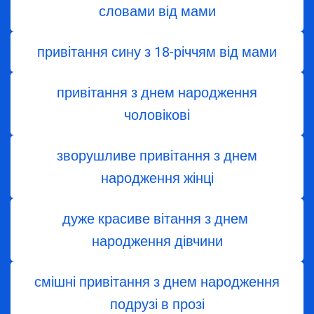
словами від мами
привітання сину з 18-річчям від мами
привітання з днем народження
чоловікові
зворушливе привітання з днем
народження жінці
дуже красиве вітання з днем ​​
народження дівчини
смішні привітання з днем народження
подрузі в прозі