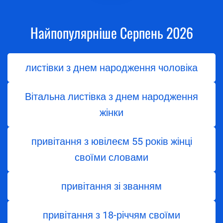
Найпопулярніше Серпень 2026
листівки з днем народження чоловіка
Вітальна листівка з днем народження
жінки
привітання з ювілеєм 55 років жінці
своїми словами
привітання зі званням
привітання з 18-річчям своїми