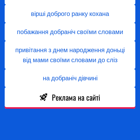
вірші доброго ранку кохана
побажання добраніч своїми словами
привітання з днем народження доньці
від мами своїми словами до сліз
на добраніч дівчині
Реклама на сайті