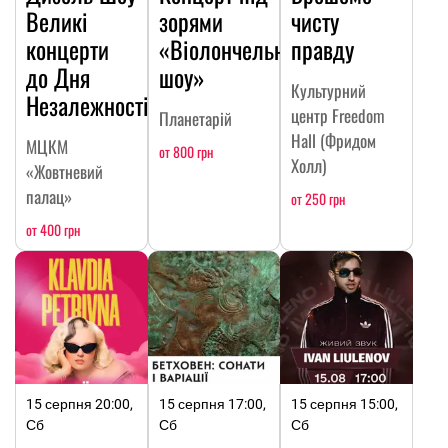
Великі
зорями
чисту
концерти
«Віолончельне
правду
до Дня
шоу»
Культурний
Незалежності
центр Freedom
Планетарій
Hall (Фридом
МЦКМ
от 800 грн
Холл)
«Жовтневий
палац»
от 250 грн
от 400 грн
15 серпня 20:00,
15 серпня 17:00,
15 серпня 15:00,
Сб
Сб
Сб