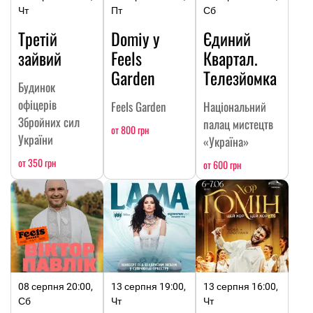
Чт
Пт
Сб
Третій
Domiy у
Єдиний
зайвий
Feels
Квартал.
Garden
Телезйомка
Будинок
офіцерів
Feels Garden
Національний
Збройних сил
палац мистецтв
от 800 грн
України
«Україна»
от 350 грн
от 600 грн
08 серпня 20:00,
13 серпня 19:00,
13 серпня 16:00,
Сб
Чт
Чт