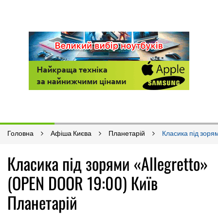
Головна
Афіша Києва
Планетарій
Класика під зоря
Класика під зорями «Allegretto»
(OPEN DOOR 19:00) Київ
Планетарій