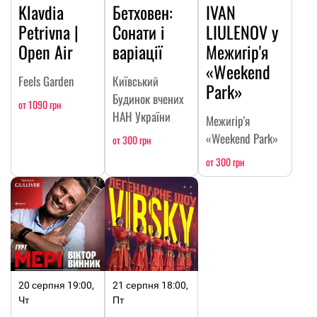
Klavdia
Бетховен:
IVAN
Petrivna |
Сонати і
LIULENOV у
Open Air
варіації
Межигір'я
«Weekend
Feels Garden
Київський
Park»
Будинок вчених
от 1090 грн
НАН України
Межигір'я
«Weekend Park»
от 300 грн
от 300 грн
20 серпня 19:00,
21 серпня 18:00,
Чт
Пт