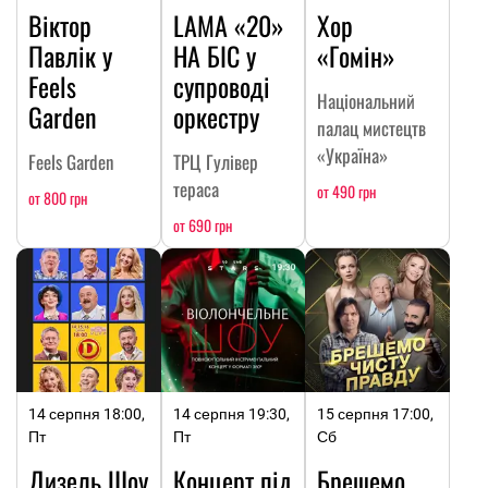
Віктор
LAMA «20»
Хор
Павлік у
НА БІС у
«Гомін»
Feels
супроводі
Національний
Garden
оркестру
палац мистецтв
«Україна»
Feels Garden
ТРЦ Гулівер
тераса
от 490 грн
от 800 грн
от 690 грн
14 серпня 18:00,
14 серпня 19:30,
15 серпня 17:00,
Пт
Пт
Сб
Дизель Шоу
Концерт під
Брешемо