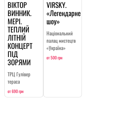
ВІКТОР
VIRSKY.
ВИННИК.
«Легендарне
МЕРІ.
шоу»
ТЕПЛИЙ
Національний
ЛІТНІЙ
палац мистецтв
КОНЦЕРТ
«Україна»
ПІД
от 500 грн
ЗОРЯМИ
ТРЦ Гулівер
тераса
от 690 грн