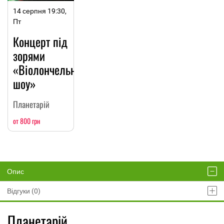
14 серпня 19:30,
Пт
Концерт під
зорями
«Віолончельне
шоу»
Планетарій
от 800 грн
Опис
Відгуки (0)
Планетарій