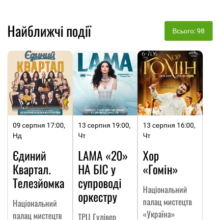
Найближчі події
Всього: 98
09 серпня 17:00,
13 серпня 19:00,
13 серпня 16:00,
Нд
Чт
Чт
Єдиний
LAMA «20»
Хор
Квартал.
НА БІС у
«Гомін»
Телезйомка
супроводі
Національний
оркестру
палац мистецтв
Національний
«Україна»
палац мистецтв
ТРЦ Гулівер