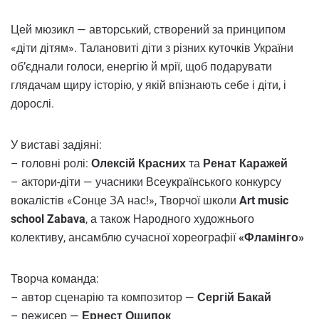
Цей мюзикл — авторський, створений за принципом
«діти дітям». Талановиті діти з різних куточків України
об’єднали голоси, енергію й мрії, щоб подарувати
глядачам щиру історію, у якій впізнають себе і діти, і
дорослі.
У виставі задіяні:
– головні ролі:
Олексій Красних
та
Ренат Каражей
– актори-діти — учасники Всеукраїнського конкурсу
вокалістів «Сонце ЗА нас!», Творчої школи
Art music
school Zabava
, а також Народного художнього
колективу, ансамблю сучасної хореографії
«Фламінго»
Творча команда:
– автор сценарію та композитор —
Сергій Бакай
– режисер —
Ернест Ощипок