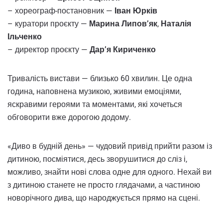
– хореограф-постановник —
Іван Юрків
– куратори проєкту —
Марина Липов’як
,
Наталія
Ільченко
– директор проєкту —
Дар’я Кириченко
Тривалість вистави — близько 60 хвилин. Це одна
година, наповнена музикою, живими емоціями,
яскравими героями та моментами, які хочеться
обговорити вже дорогою додому.
«Диво в будній день» — чудовий привід прийти разом із
дитиною, посміятися, десь зворушитися до сліз і,
можливо, знайти нові слова одне для одного. Нехай ви
з дитиною станете не просто глядачами, а частиною
новорічного дива, що народжується прямо на сцені.