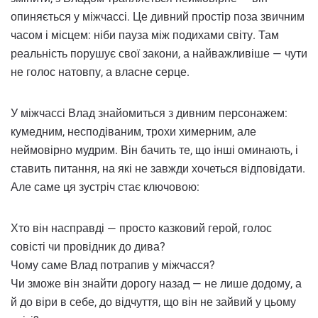
опиняється у міжчассі. Це дивний простір поза звичним
часом і місцем: ніби пауза між подихами світу. Там
реальність порушує свої закони, а найважливіше — чути
не голос натовпу, а власне серце.
У міжчассі Влад знайомиться з дивним персонажем:
кумедним, несподіваним, трохи химерним, але
неймовірно мудрим. Він бачить те, що інші оминають, і
ставить питання, на які не завжди хочеться відповідати.
Але саме ця зустріч стає ключовою:
Хто він насправді — просто казковий герой, голос
совісті чи провідник до дива?
Чому саме Влад потрапив у міжчасся?
Чи зможе він знайти дорогу назад — не лише додому, а
й до віри в себе, до відчуття, що він не зайвий у цьому