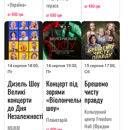
«Україна»
тераса
от 490 грн
от 600 грн
от 690 грн
14 серпня 18:00,
14 серпня 19:30,
15 серпня 17:00,
Пт
Пт
Сб
Дизель Шоу
Концерт під
Брешемо
Великі
зорями
чисту
концерти
«Віолончельне
правду
до Дня
шоу»
Культурний
Незалежності
центр Freedom
Планетарій
Hall (Фридом
МЦКМ
от 800 грн