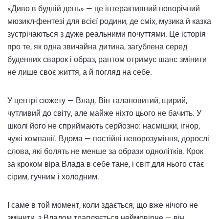
«Диво в будній день» — це інтерактивний новорічний
мюзикл-фентезі для всієї родини, де сміх, музика й казка
зустрічаються з дуже реальними почуттями. Це історія
про те, як одна звичайна дитина, загублена серед
буденних сварок і образ, раптом отримує шанс змінити
не лише своє життя, а й погляд на себе.
У центрі сюжету — Влад. Він талановитий, щирий,
чутливий до світу, але майже ніхто цього не бачить. У
школі його не сприймають серйозно: насмішки, ігнор,
чужі компанії. Вдома — постійні непорозуміння, дорослі
слова, які болять не менше за образи однолітків. Крок
за кроком віра Влада в себе тане, і світ для нього стає
сірим, гучним і холодним.
І саме в той момент, коли здається, що вже нічого не
змінити, з Владом трапляється неймовірне — він