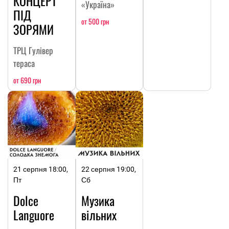
КОНЦЕРТ
«Україна»
ПІД
от 500 грн
ЗОРЯМИ
ТРЦ Гулівер
тераса
от 690 грн
21 серпня 18:00,
22 серпня 19:00,
Пт
Сб
Dolce
Музика
Languore
вільних