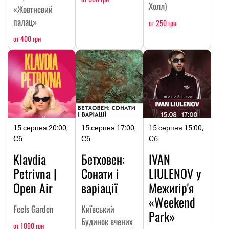
Холл)
«Жовтневий
палац»
от 250 грн
от 400 грн
15 серпня 20:00,
15 серпня 17:00,
15 серпня 15:00,
Сб
Сб
Сб
Klavdia
Бетховен:
IVAN
Petrivna |
Сонати і
LIULENOV у
Open Air
варіації
Межигір'я
«Weekend
Feels Garden
Київський
Park»
Будинок вчених
от 1090 грн