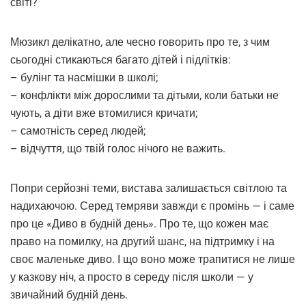
світі?
Мюзикл делікатно, але чесно говорить про те, з чим
сьогодні стикаються багато дітей і підлітків:
– булінг та насмішки в школі;
– конфлікти між дорослими та дітьми, коли батьки не
чують, а діти вже втомилися кричати;
– самотність серед людей;
– відчуття, що твій голос нічого не важить.
Попри серйозні теми, вистава залишається світлою та
надихаючою. Серед темряви завжди є промінь — і саме
про це «Диво в будній день». Про те, що кожен має
право на помилку, на другий шанс, на підтримку і на
своє маленьке диво. І що воно може трапитися не лише
у казкову ніч, а просто в середу після школи — у
звичайний будній день.