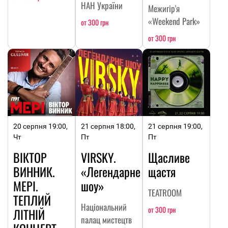
НАН України
Межигір'я
«Weekend Park»
от 300 грн
от 300 грн
20 серпня 19:00,
21 серпня 18:00,
21 серпня 19:00,
Чт
Пт
Пт
ВІКТОР
VIRSKY.
Щасливе
ВИННИК.
«Легендарне
щастя
МЕРІ.
шоу»
TEATROOM
ТЕПЛИЙ
Національний
от 300 грн
ЛІТНІЙ
палац мистецтв