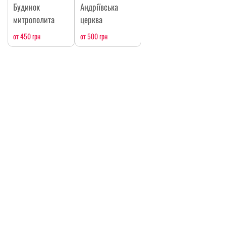
Будинок
Андріївська
митрополита
церква
от 450 грн
от 500 грн