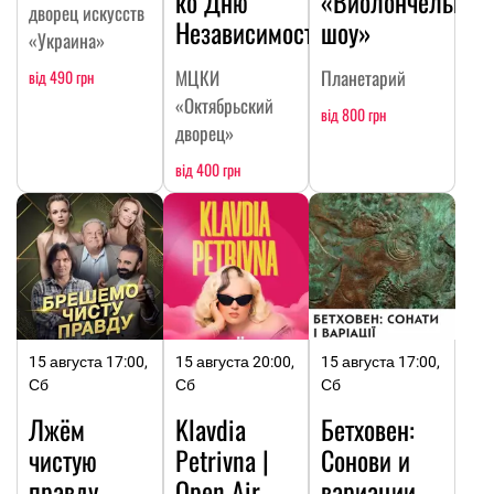
ко Дню
«Виолончельное
дворец искусств
Независимости
шоу»
«Украина»
МЦКИ
Планетарий
від 490 грн
«Октябрьский
від 800 грн
дворец»
від 400 грн
15 августа 17:00,
15 августа 20:00,
15 августа 17:00,
Сб
Сб
Сб
Лжём
Klavdia
Бетховен:
чистую
Petrivna |
Сонови и
правду
Open Air
вариации