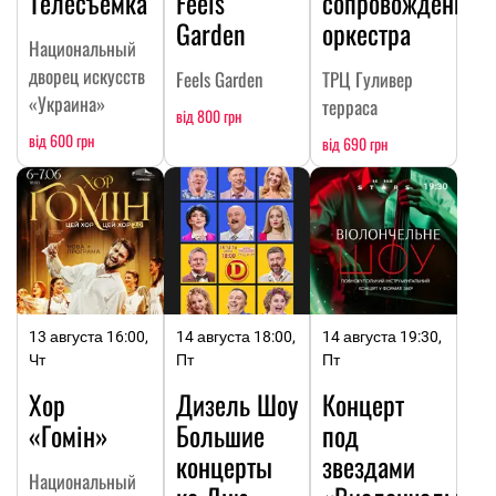
Телесъемка
Feels
сопровождении
Garden
оркестра
Национальный
дворец искусств
Feels Garden
ТРЦ Гуливер
«Украина»
терраса
від 800 грн
від 600 грн
від 690 грн
13 августа 16:00,
14 августа 18:00,
14 августа 19:30,
Чт
Пт
Пт
Хор
Дизель Шоу
Концерт
«Гомін»
Большие
под
концерты
звездами
Национальный