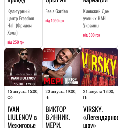
Культурный
Feels Garden
Киевский Дом
центр Freedom
ученых НАН
від 1090 грн
Hall (Фридом
Украины
Холл)
від 300 грн
від 250 грн
15 августа 15:00,
20 августа 19:00,
21 августа 18:00,
Сб
Чт
Пт
IVAN
ВИКТОР
VIRSKY.
LIULENOV в
ВИ́ННИК.
«Легендарное
Межигорье
МЕРИ.
шоу»