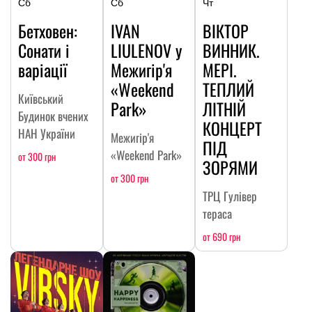
Сб
Сб
Чт
Бетховен:
IVAN
ВІКТОР
Сонати і
LIULENOV у
ВИННИК.
варіації
Межигір'я
МЕРІ.
«Weekend
ТЕПЛИЙ
Київський
Park»
ЛІТНІЙ
Будинок вчених
КОНЦЕРТ
НАН України
Межигір'я
ПІД
«Weekend Park»
от 300 грн
ЗОРЯМИ
от 300 грн
ТРЦ Гулівер
тераса
от 690 грн