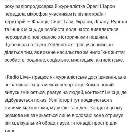
року радіопродюсерка й журналістка Орелі Шарон
передала мікрофон учасникам із різних країн і
територій — Франції, Сирії, Гази, України, Лівану, Руанди
та інших місць, де особиста доля часто виявляється
нерозривно пов’язаною з історичними подіями.
Щовечора на сцені з’являються троє учасників, які
діляться тим, як воєнне насильство змінило їхнє життя:
особисте, родинне, соціальне, мистецьке, активістське.
«Radio Live» працює як журналістське дослідження, але
не залишається в межах репортажу. Кожен новий
випуск змінюється, реагує на людей, контекст і місце, де
відбувається показ. Усні історії тут поєднуються з
живими малюнками, музикою та відео. Завдяки цьому
розмова не замикається лише в словах: вона отримує
ритм, візуальний образ, паузи, інтонації, простір для
тиші.