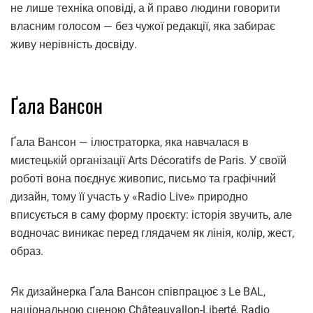
не лише техніка оповіді, а й право людини говорити
власним голосом — без чужої редакції, яка забирає
живу нерівність досвіду.
Ґала Вансон
Ґала Вансон — ілюстраторка, яка навчалася в
мистецькій організації Arts Décoratifs de Paris. У своїй
роботі вона поєднує живопис, письмо та графічний
дизайн, тому її участь у «Radio Live» природно
вписується в саму форму проєкту: історія звучить, але
водночас виникає перед глядачем як лінія, колір, жест,
образ.
Як дизайнерка Ґала Вансон співпрацює з Le BAL,
національною сценою Châteauvallon-Liberté, Radio