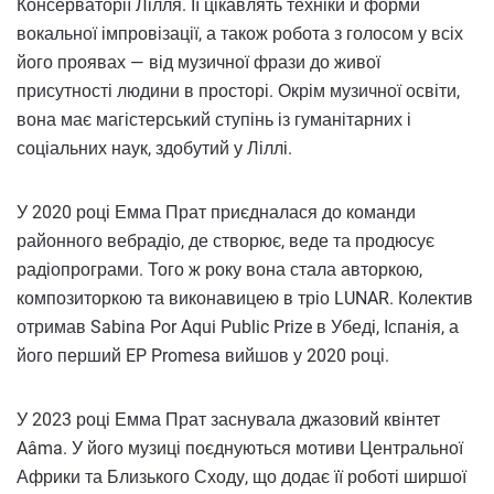
Консерваторії Лілля. Її цікавлять техніки й форми
вокальної імпровізації, а також робота з голосом у всіх
його проявах — від музичної фрази до живої
присутності людини в просторі. Окрім музичної освіти,
вона має магістерський ступінь із гуманітарних і
соціальних наук, здобутий у Ліллі.
У 2020 році Емма Прат приєдналася до команди
районного вебрадіо, де створює, веде та продюсує
радіопрограми. Того ж року вона стала авторкою,
композиторкою та виконавицею в тріо LUNAR. Колектив
отримав Sabina Por Aqui Public Prize в Убеді, Іспанія, а
його перший EP Promesa вийшов у 2020 році.
У 2023 році Емма Прат заснувала джазовий квінтет
Aâma. У його музиці поєднуються мотиви Центральної
Африки та Близького Сходу, що додає її роботі ширшої