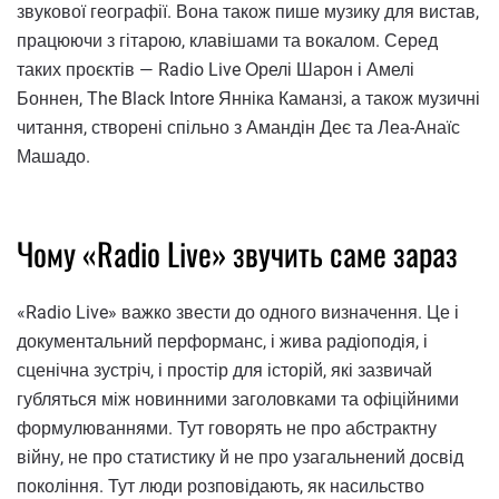
звукової географії. Вона також пише музику для вистав,
працюючи з гітарою, клавішами та вокалом. Серед
таких проєктів — Radio Live Орелі Шарон і Амелі
Боннен, The Black Intore Янніка Каманзі, а також музичні
читання, створені спільно з Амандін Деє та Леа-Анаїс
Машадо.
Чому «Radio Live» звучить саме зараз
«Radio Live» важко звести до одного визначення. Це і
документальний перформанс, і жива радіоподія, і
сценічна зустріч, і простір для історій, які зазвичай
губляться між новинними заголовками та офіційними
формулюваннями. Тут говорять не про абстрактну
війну, не про статистику й не про узагальнений досвід
покоління. Тут люди розповідають, як насильство