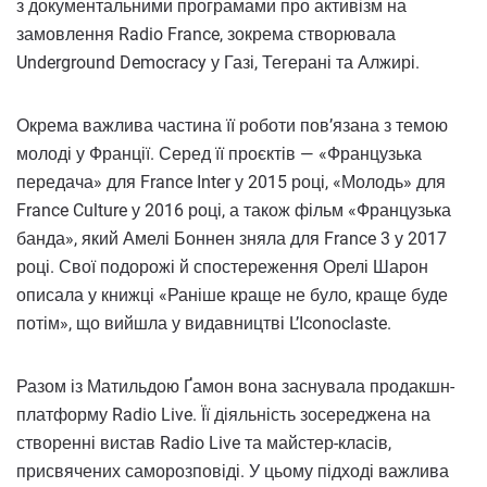
з документальними програмами про активізм на
замовлення Radio France, зокрема створювала
Underground Democracy у Газі, Тегерані та Алжирі.
Окрема важлива частина її роботи пов’язана з темою
молоді у Франції. Серед її проєктів — «Французька
передача» для France Inter у 2015 році, «Молодь» для
France Culture у 2016 році, а також фільм «Французька
банда», який Амелі Боннен зняла для France 3 у 2017
році. Свої подорожі й спостереження Орелі Шарон
описала у книжці «Раніше краще не було, краще буде
потім», що вийшла у видавництві L’Iconoclaste.
Разом із Матильдою Ґамон вона заснувала продакшн-
платформу Radio Live. Її діяльність зосереджена на
створенні вистав Radio Live та майстер-класів,
присвячених саморозповіді. У цьому підході важлива