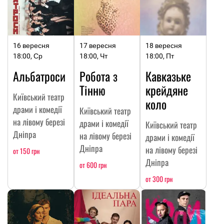
16 вересня
17 вересня
18 вересня
18:00, Ср
18:00, Чт
18:00, Пт
Альбатроси
Робота з
Кавказьке
Тінню
крейдяне
Київський театр
коло
драми і комедії
Київський театр
на лівому березі
драми і комедії
Київський театр
Дніпра
на лівому березі
драми і комедії
Дніпра
на лівому березі
от 150 грн
Дніпра
от 600 грн
от 300 грн