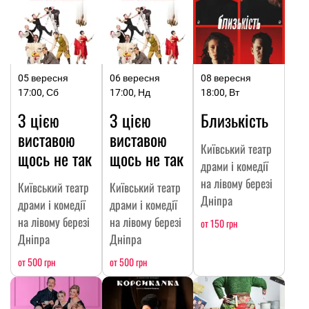
05 вересня
06 вересня
08 вересня
17:00, Сб
17:00, Нд
18:00, Вт
З цією
З цією
Близькість
виставою
виставою
Київський театр
щось не так
щось не так
драми і комедії
на лівому березі
Київський театр
Київський театр
Дніпра
драми і комедії
драми і комедії
на лівому березі
на лівому березі
от 150 грн
Дніпра
Дніпра
от 500 грн
от 500 грн