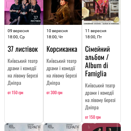
09 вересня
10 вересня
11 вересня
18:00, Ср
18:00, Чт
18:00, Пт
37 листівок
Корсиканка
Сімейний
альбом /
Київський театр
Київський театр
Album di
драми і комедії
драми і комедії
Famiglia
на лівому березі
на лівому березі
Дніпра
Дніпра
Київський театр
драми і комедії
от 150 грн
от 300 грн
на лівому березі
Дніпра
от 150 грн