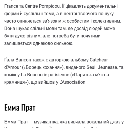
France та Centre Pompidou. Її цікавлять документальні
форми й суспільні теми, а в центрі творчого пошуку
часто опиняється зв’язок між особистим і колективним.
Вона шукає спільні мови там, де досвід людей може
бути дуже різним, але потреба бути почутими
залишається однаково сильною.
Ґала Вансон також є авторкою альбому Catcheur
d’Amour («Борець кохання»), виданого Seuil Jeunesse, та
коміксу La Boucherie parisienne («Паризька м’ясна
крамниця»), що вийшов у L’Association.
Емма Прат
Емма Прат — музикантка, яка вивчала вокальний джаз у