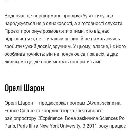
Водночас це перформанс про дружбу як силу, що
народжується не з однаковості, а з готовності слухати.
Проєкт пропонує розмовляти з тими, хто від нас
відрізняється, не стираючи різниці й не намагаючись
зробити чужий досвід зручним. У цьому, власне, і є його
особлива точність: він не пояснює світ за всіх, а дає
людям місце, де вони можуть говорити самі.
Орелі Шарон
Орелі Шарон — продюсерка програм L’Avant-scène на
France Culture та координаторка креативного
радіопростору L’Expérience. Вона закінчила Sciences Po
Paris, Paris III та New York University. З 2011 року працює