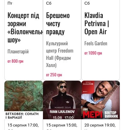
Пт
Сб
Сб
Концерт під
Брешемо
Klavdia
зорями
чисту
Petrivna |
«Віолончельне
правду
Open Air
шоу»
Культурний
Feels Garden
центр Freedom
Планетарій
от 1090 грн
Hall (Фридом
от 800 грн
Холл)
от 250 грн
15 серпня 17:00,
15 серпня 15:00,
20 серпня 19:00,