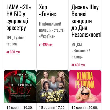
LAMA «20»
Хор
Дизель Шоу
НА БІС у
«Гомін»
Великі
супроводі
концерти
Національний
оркестру
до Дня
палац мистецтв
Незалежності
«Україна»
ТРЦ Гулівер
тераса
МЦКМ
от 490 грн
«Жовтневий
от 690 грн
палац»
от 400 грн
14 серпня 19:30,
15 серпня 17:00,
15 серпня 20:00,