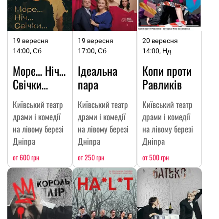
19 вересня
19 вересня
20 вересня
14:00, Сб
17:00, Сб
14:00, Нд
Море… Ніч…
Ідеальна
Копи проти
Свічки…
пара
Равликів
Київський театр
Київський театр
Київський театр
драми і комедії
драми і комедії
драми і комедії
на лівому березі
на лівому березі
на лівому березі
Дніпра
Дніпра
Дніпра
от 600 грн
от 250 грн
от 500 грн