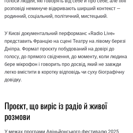
голоси людей, які говорять від себе й про себе, але їхні
розповіді неминуче відкривають ширший контекст —
родинний, соціальний, політичний, мистецький.
У Києві документальний перформанс «Radio Live»
представить Францію на сцені Театру на лівому березі
Дніпра. Формат проєкту побудований на довірі до
голосу, до прямого свідчення, до моменту, коли людина
бере мікрофон і говорить про досвід, який не завжди
легко вмістити в коротку відповідь чи суху біографічну
довідку.
Проєкт, що виріс із радіо й живої
розмови
У межах програми Авіньйонського фестивалю 2025