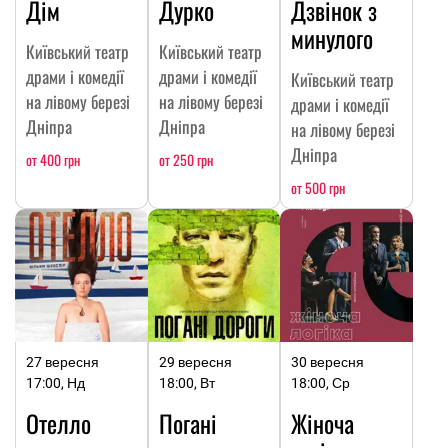
Дім
Дурко
Дзвінок з
минулого
Київський театр
Київський театр
драми і комедії
драми і комедії
Київський театр
на лівому березі
на лівому березі
драми і комедії
Дніпра
Дніпра
на лівому березі
Дніпра
от 400 грн
от 250 грн
от 500 грн
27 вересня
29 вересня
30 вересня
17:00, Нд
18:00, Вт
18:00, Ср
Отелло
Погані
Жіноча