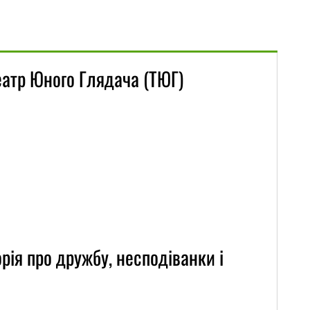
еатр Юного Глядача (ТЮГ)
рія про дружбу, несподіванки і