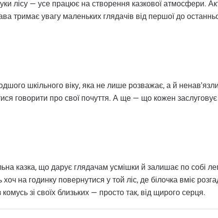
звуки лісу — усе працює на створення казкової атмосфери. А
ава тримає увагу маленьких глядачів від першої до останнь
одшого шкільного віку, яка не лише розважає, а й ненав'язл
тися говорити про свої почуття. А ще — що кожен заслуговує 
а казка, що дарує глядачам усмішки й залишає по собі легк
 хоч на годинку повернутися у той ліс, де білочка вміє розга
комусь зі своїх близьких — просто так, від щирого серця.