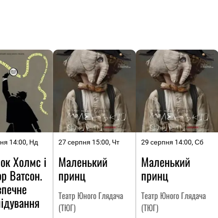
ня 14:00, Нд
27 серпня 15:00, Чт
29 серпня 14:00, Сб
ок Холмс і
Маленький
Маленький
р Ватсон.
принц
принц
зпечне
Театр Юного Глядача
Театр Юного Глядача
лідування
(ТЮГ)
(ТЮГ)