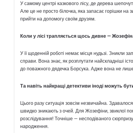
У самому центрі казкового лісу, де дерева шепочу
Але це не просто білочка, яка запасає горішки на з
прийти на допомогу своїм друзям.
Коли у лісі трапляється щось дивне — Жозефіна
У її щоденній роботі немає місця нудьзі. Зникли з
справи. Вона знає, як розплутати найскладніші істо
до поважного дядечка Борсука. Адже вона не лише
Та навіть найкращі детективи іноді можуть бут
Цього разу ситуація зовсім незвичайна. Здавалося б
швидко зникають з очей. Для Жозефіни, звиклої пом
розслідування! Точніше — несподіваного сюрпризу. 
народження.