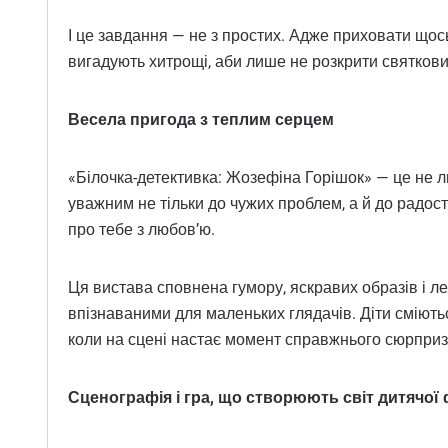
І це завдання — не з простих. Адже приховати щос
вигадують хитрощі, аби лише не розкрити святкови
Весела пригода з теплим серцем
«Білочка-детективка: Жозефіна Горішок» — це не ли
уважним не тільки до чужих проблем, а й до радості
про тебе з любов’ю.
Ця вистава сповнена гумору, яскравих образів і легк
впізнаваними для маленьких глядачів. Діти сміють
коли на сцені настає момент справжнього сюрприз
Сценографія і гра, що створюють світ дитячої 