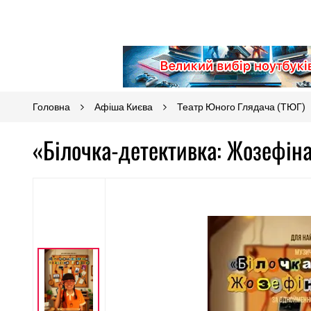
Головна
Афіша Києва
Театр Юного Глядача (ТЮГ)
«Білочка-детективка: Жозефіна