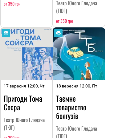
Театр Юного Глядача
от 350 грн
(ТЮГ)
от 350 грн
17 вересня 12:00, Чт
18 вересня 12:00, Пт
Пригоди Тома
Таємне
Соєра
товариство
боягузів
Театр Юного Глядача
(ТЮГ)
Театр Юного Глядача
(ТЮГ)
от 200 грн