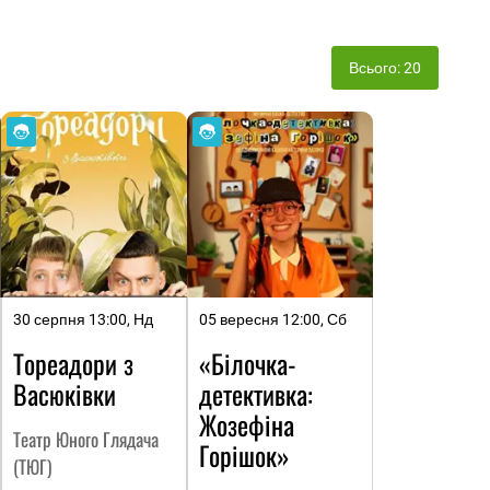
Всього: 20
30 серпня 13:00, Нд
05 вересня 12:00, Сб
Тореадори з
«Білочка-
Васюківки
детективка:
Жозефіна
Театр Юного Глядача
Горішок»
(ТЮГ)