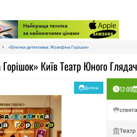
«Білочка-детективка: Жозефіна Горішок»
 Горішок» Київ Театр Юного Глядач
12:00
Дитяче
спект
Театр