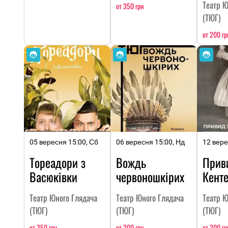
Театр Ю
от 350 грн
(ТЮГ)
от 200 гр
05 вересня 15:00, Сб
06 вересня 15:00, Нд
12 вере
Тореадори з
Вождь
Прив
Васюківки
червоношкірих
Кенте
Театр Юного Глядача
Театр Юного Глядача
Театр Ю
(ТЮГ)
(ТЮГ)
(ТЮГ)
от 350 грн
от 200 грн
от 200 гр