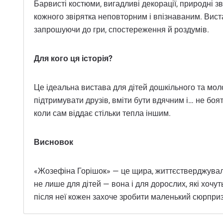
Барвисті костюми, вигадливі декорації, природні 
кожного звірятка неповторним і впізнаваним. Вист
запрошуючи до гри, спостереження й роздумів.
Для кого ця історія?
Це ідеальна вистава для дітей дошкільного та мол
підтримувати друзів, вміти бути вдячним і… не боя
коли сам віддає стільки тепла іншим.
Висновок
«Жозефіна Горішок» — це щира, життєстверджувальн
не лише для дітей — вона і для дорослих, які хочуть
після неї кожен захоче зробити маленький сюрприз 