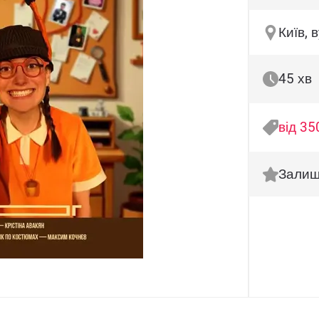
Київ, 
45 хв
від 35
Залиш