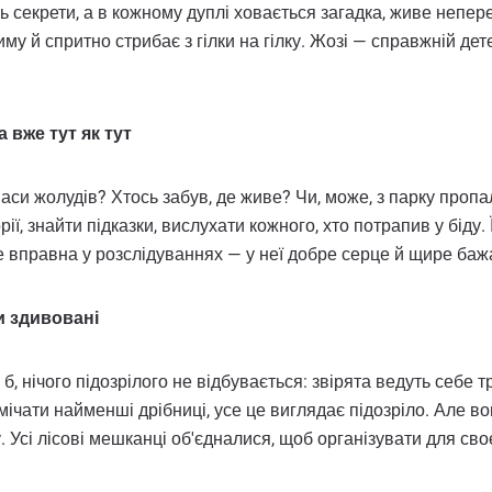
ть секрети, а в кожному дуплі ховається загадка, живе непе
иму й спритно стрибає з гілки на гілку. Жозі — справжній де
 вже тут як тут
апаси жолудів? Хтось забув, де живе? Чи, може, з парку про
рії, знайти підказки, вислухати кожного, хто потрапив у біду
 вправна у розслідуваннях — у неї добре серце й щире баж
и здивовані
, нічого підозрілого не відбувається: звірята ведуть себе т
ічати найменші дрібниці, усе це виглядає підозріло. Але во
Усі лісові мешканці об'єдналися, щоб організувати для своє