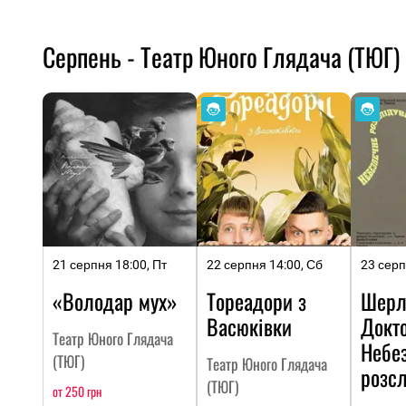
Серпень - Театр Юного Глядача (ТЮГ)
21 серпня 18:00, Пт
22 серпня 14:00, Сб
23 серп
«Володар мух»
Тореадори з
Шерл
Васюківки
Докто
Театр Юного Глядача
Небе
(ТЮГ)
Театр Юного Глядача
розс
(ТЮГ)
от 250 грн