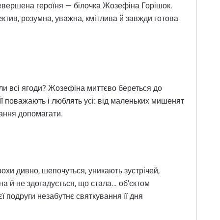
ревершена героїня — білочка Жозефіна Горішок.
тектив, розумна, уважна, кмітлива й завжди готова
пали всі ягоди? Жозефіна миттєво береться до
. Її поважають і люблять усі: від маленьких мишенят
ання допомагати.
рохи дивно, шепочуться, уникають зустрічей,
на й не здогадується, що стала… об’єктом
ї подруги незабутнє святкування її дня