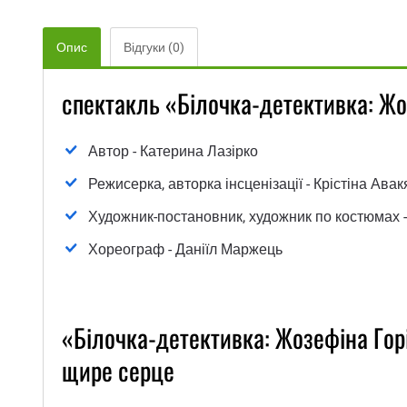
Опис
Відгуки (0)
спектакль «Білочка-детективка: Жо
Автор - Катерина Лазірко
Режисерка, авторка інсценізації - Крістіна Авак
Художник-постановник, художник по костюмах 
Хореограф - Даніїл Маржець
«Білочка-детективка: Жозефіна Горі
щире серце