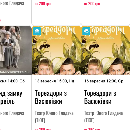
ного Глядача
от 200 грн
от 200 грн
н
сня 14:00, Сб
13 вересня 15:00, Нд
16 вересня 12:00, Ср
ид замку
Тореадори з
Тореадори з
рвіль
Васюківки
Васюківки
ного Глядача
Театр Юного Глядача
Театр Юного Глядача
(ТЮГ)
(ТЮГ)
н
от 350 грн
от 350 грн