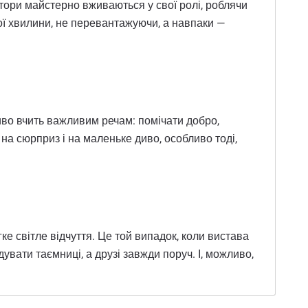
ктори майстерно вживаються у свої ролі, роблячи
ої хвилини, не перевантажуючи, а навпаки —
иво вчить важливим речам: помічати добро,
на сюрприз і на маленьке диво, особливо тоді,
е світле відчуття. Це той випадок, коли вистава
дувати таємниці, а друзі завжди поруч. І, можливо,