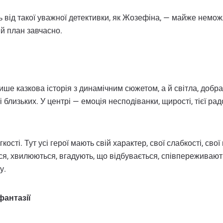
ь від такої уважної детективки, як Жозефіна, — майже немож
й план завчасно.
ше казкова історія з динамічним сюжетом, а й світла, добра
 близьких. У центрі — емоція несподіванки, щирості, тієї рад
ості. Тут усі герої мають свій характер, свої слабкості, свої
ся, хвилюються, вгадують, що відбувається, співпереживають
у.
фантазії