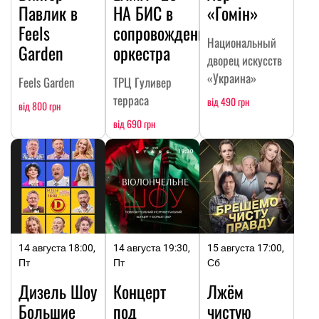
Павлик в
НА БИC в
«Гомін»
Feels
сопровождении
Национальный
Garden
оркестра
дворец искусств
«Украина»
Feels Garden
ТРЦ Гуливер
терраса
від 490 грн
від 800 грн
від 690 грн
14 августа 18:00,
14 августа 19:30,
15 августа 17:00,
Пт
Пт
Сб
Дизель Шоу
Концерт
Лжём
Большие
под
чистую