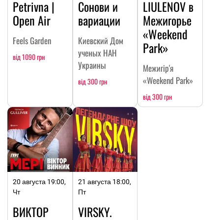
Petrivna |
Сонови и
LIULENOV в
Open Air
вариации
Межигорье
«Weekend
Feels Garden
Киевский Дом
Park»
ученых НАН
від 1090 грн
Украины
Межигір'я
«Weekend Park»
від 300 грн
від 300 грн
20 августа 19:00,
21 августа 18:00,
Чт
Пт
ВИКТОР
VIRSKY.