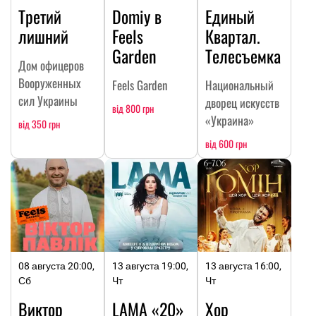
Третий
Domiy в
Единый
лишний
Feels
Квартал.
Garden
Телесъемка
Дом офицеров
Вооруженных
Feels Garden
Национальный
сил Украины
дворец искусств
від 800 грн
«Украина»
від 350 грн
від 600 грн
08 августа 20:00,
13 августа 19:00,
13 августа 16:00,
Сб
Чт
Чт
Виктор
LAMA «20»
Хор