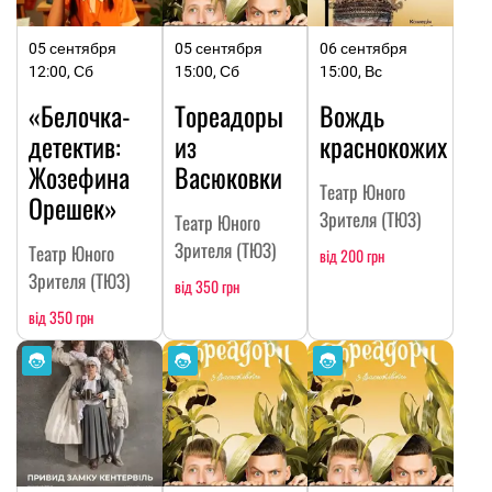
05 сентября
05 сентября
06 сентября
12:00, Сб
15:00, Сб
15:00, Вс
«Белочка-
Тореадоры
Вождь
детектив:
из
краснокожих
Жозефина
Васюковки
Театр Юного
Орешек»
Зрителя (ТЮЗ)
Театр Юного
Зрителя (ТЮЗ)
Театр Юного
від 200 грн
Зрителя (ТЮЗ)
від 350 грн
від 350 грн