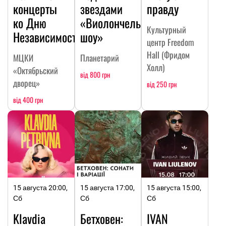
концерты
звездами
правду
ко Дню
«Виолончельное
Культурный
Независимости
шоу»
центр Freedom
Hall (Фридом
МЦКИ
Планетарий
Холл)
«Октябрьский
від 800 грн
дворец»
від 250 грн
від 400 грн
15 августа 20:00,
15 августа 17:00,
15 августа 15:00,
Сб
Сб
Сб
Klavdia
Бетховен:
IVAN