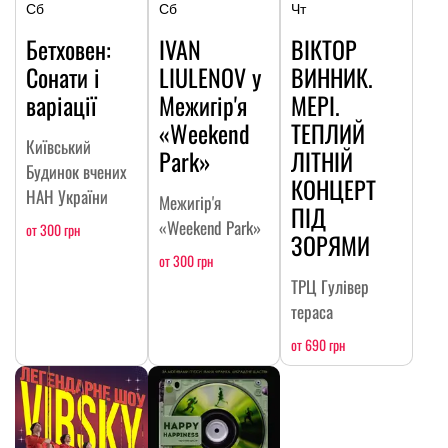
Сб
Сб
Чт
Бетховен:
IVAN
ВІКТОР
Сонати і
LIULENOV у
ВИННИК.
варіації
Межигір'я
МЕРІ.
«Weekend
ТЕПЛИЙ
Київський
Park»
ЛІТНІЙ
Будинок вчених
КОНЦЕРТ
НАН України
Межигір'я
ПІД
«Weekend Park»
от 300 грн
ЗОРЯМИ
от 300 грн
ТРЦ Гулівер
тераса
от 690 грн