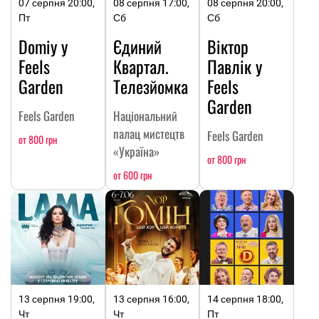
07 серпня 20:00,
08 серпня 17:00,
08 серпня 20:00,
Пт
Сб
Сб
Domiy у
Єдиний
Віктор
Feels
Квартал.
Павлік у
Garden
Телезйомка
Feels
Garden
Feels Garden
Національний
палац мистецтв
Feels Garden
от 800 грн
«Україна»
от 800 грн
от 600 грн
13 серпня 19:00,
13 серпня 16:00,
14 серпня 18:00,
Чт
Чт
Пт