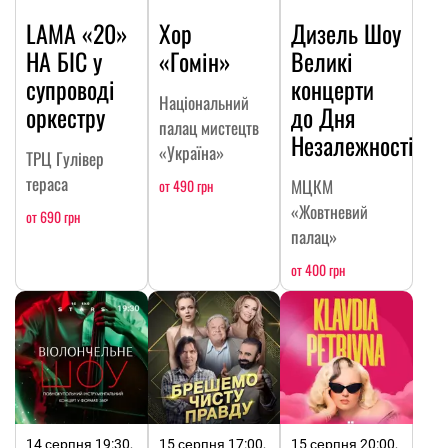
LAMA «20»
Хор
Дизель Шоу
НА БІС у
«Гомін»
Великі
супроводі
концерти
Національний
оркестру
до Дня
палац мистецтв
Незалежності
«Україна»
ТРЦ Гулівер
тераса
МЦКМ
от 490 грн
«Жовтневий
от 690 грн
палац»
от 400 грн
14 серпня 19:30,
15 серпня 17:00,
15 серпня 20:00,