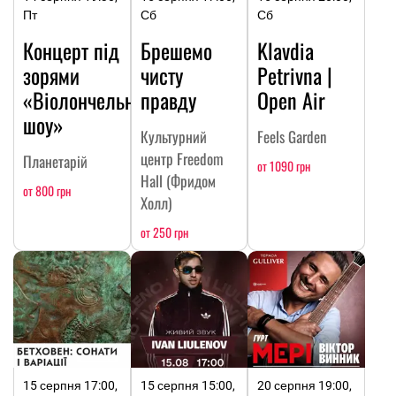
Пт
Сб
Сб
Концерт під
Брешемо
Klavdia
зорями
чисту
Petrivna |
«Віолончельне
правду
Open Air
шоу»
Культурний
Feels Garden
центр Freedom
Планетарій
от 1090 грн
Hall (Фридом
от 800 грн
Холл)
от 250 грн
15 серпня 17:00,
15 серпня 15:00,
20 серпня 19:00,