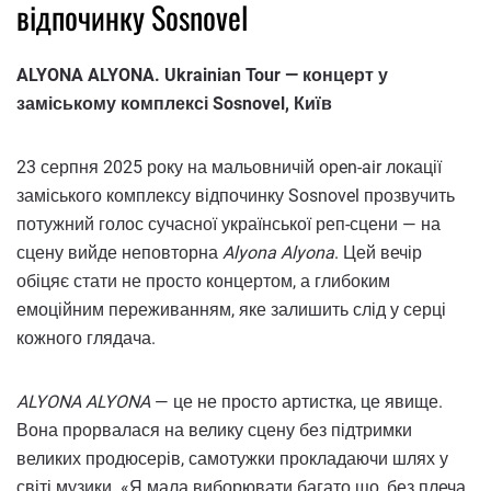
відпочинку Sosnovel
ALYONA ALYONA. Ukrainian Tour — концерт у
заміському комплексі Sosnovel, Київ
23 серпня 2025 року на мальовничій open-air локації
заміського комплексу відпочинку Sosnovel прозвучить
потужний голос сучасної української реп-сцени — на
сцену вийде неповторна
Alyona Alyona
. Цей вечір
обіцяє стати не просто концертом, а глибоким
емоційним переживанням, яке залишить слід у серці
кожного глядача.
ALYONA ALYONA
— це не просто артистка, це явище.
Вона прорвалася на велику сцену без підтримки
великих продюсерів, самотужки прокладаючи шлях у
світі музики. «Я мала виборювати багато що, без плеча