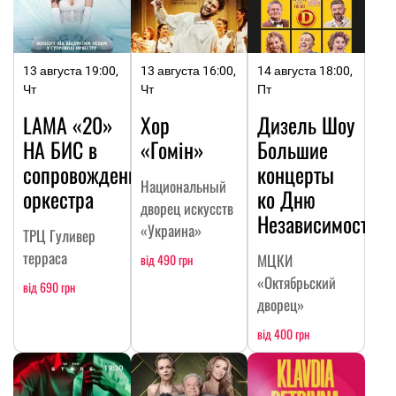
13 августа 19:00,
13 августа 16:00,
14 августа 18:00,
Чт
Чт
Пт
LAMA «20»
Хор
Дизель Шоу
НА БИC в
«Гомін»
Большие
сопровождении
концерты
Национальный
оркестра
ко Дню
дворец искусств
Независимости
«Украина»
ТРЦ Гуливер
терраса
МЦКИ
від 490 грн
«Октябрьский
від 690 грн
дворец»
від 400 грн