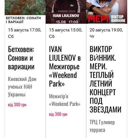
15 августа 17:00,
15 августа 15:00,
20 августа 19:00,
Сб
Сб
Чт
Бетховен:
IVAN
ВИКТОР
Сонови и
LIULENOV в
ВИ́ННИК.
вариации
Межигорье
МЕРИ.
«Weekend
ТЕПЛЫЙ
Киевский Дом
Park»
ЛЕТНИЙ
ученых НАН
КОНЦЕРТ
Украины
Межигір'я
ПОД
«Weekend Park»
від 300 грн
ЗВЕЗДАМИ
від 300 грн
ТРЦ Гуливер
терраса