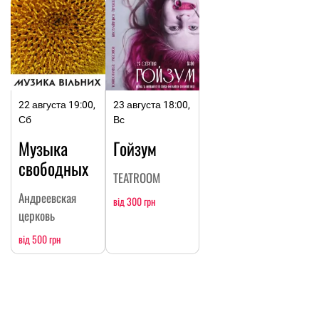
22 августа 19:00,
23 августа 18:00,
Сб
Вс
Музыка
Гойзум
свободных
TEATROOM
Андреевская
від 300 грн
церковь
від 500 грн