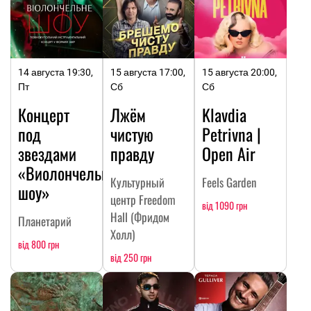
14 августа 19:30,
15 августа 17:00,
15 августа 20:00,
Пт
Сб
Сб
Концерт
Лжём
Klavdia
под
чистую
Petrivna |
звездами
правду
Open Air
«Виолончельное
Культурный
Feels Garden
шоу»
центр Freedom
від 1090 грн
Hall (Фридом
Планетарий
Холл)
від 800 грн
від 250 грн