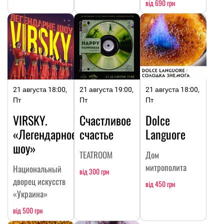
від 690 грн
21 августа 18:00,
21 августа 19:00,
21 августа 18:00,
Пт
Пт
Пт
VIRSKY.
Счастливое
Dolce
«Легендарное
счастье
Languore
шоу»
TEATROOM
Дом
митрополита
Национальный
від 300 грн
дворец искусств
від 450 грн
«Украина»
від 500 грн