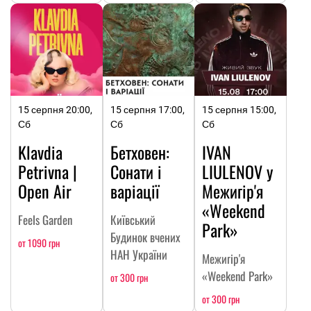
15 серпня 20:00,
15 серпня 17:00,
15 серпня 15:00,
Сб
Сб
Сб
Klavdia
Бетховен:
IVAN
Petrivna |
Сонати і
LIULENOV у
Open Air
варіації
Межигір'я
«Weekend
Feels Garden
Київський
Park»
Будинок вчених
от 1090 грн
НАН України
Межигір'я
«Weekend Park»
от 300 грн
от 300 грн