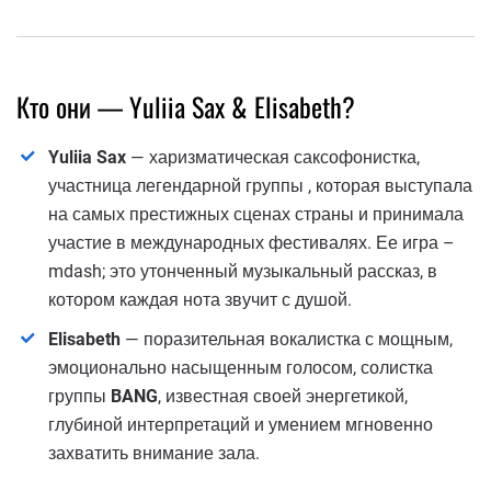
Кто они — Yuliia Sax & Elisabeth?
Yuliia Sax
— харизматическая саксофонистка,
участница легендарной группы , которая выступала
на самых престижных сценах страны и принимала
участие в международных фестивалях. Ее игра –
mdash; это утонченный музыкальный рассказ, в
котором каждая нота звучит с душой.
Elisabeth
— поразительная вокалистка с мощным,
эмоционально насыщенным голосом, солистка
группы
BANG
, известная своей энергетикой,
глубиной интерпретаций и умением мгновенно
захватить внимание зала.