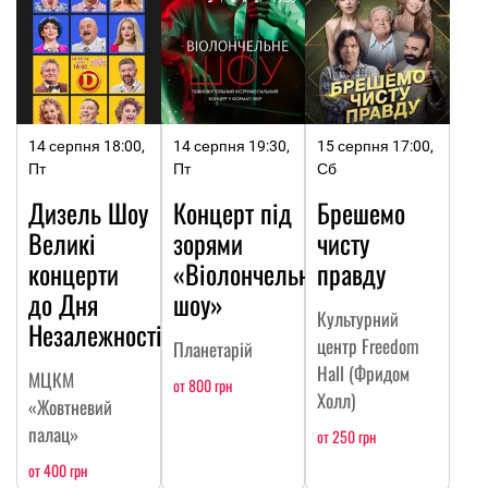
14 серпня 18:00,
14 серпня 19:30,
15 серпня 17:00,
Пт
Пт
Сб
Дизель Шоу
Концерт під
Брешемо
Великі
зорями
чисту
концерти
«Віолончельне
правду
до Дня
шоу»
Культурний
Незалежності
центр Freedom
Планетарій
Hall (Фридом
МЦКМ
от 800 грн
Холл)
«Жовтневий
палац»
от 250 грн
от 400 грн