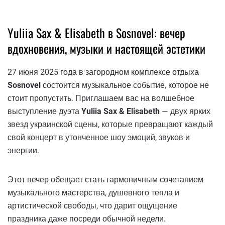
Yuliia Sax & Elisabeth в Sosnovel: вечер
вдохновения, музыки и настоящей эстетики
27 июня 2025 года в загородном комплексе отдыха
Sosnovel
состоится музыкальное событие, которое не
стоит пропустить. Приглашаем вас на волшебное
выступление дуэта
Yuliia Sax & Elisabeth
— двух ярких
звезд украинской сцены, которые превращают каждый
свой концерт в утонченное шоу эмоций, звуков и
энергии.
Этот вечер обещает стать гармоничным сочетанием
музыкального мастерства, душевного тепла и
артистической свободы, что дарит ощущение
праздника даже посреди обычной недели.