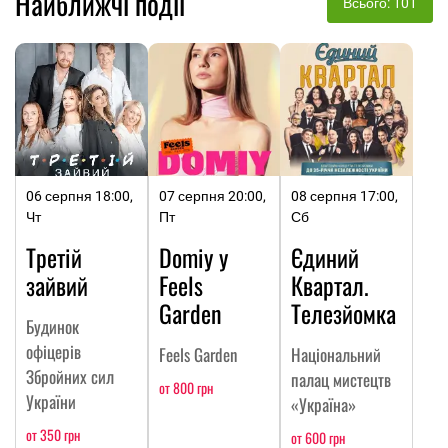
Найближчі події
Всього: 101
06 серпня 18:00,
07 серпня 20:00,
08 серпня 17:00,
Чт
Пт
Сб
Третій
Domiy у
Єдиний
зайвий
Feels
Квартал.
Garden
Телезйомка
Будинок
офіцерів
Feels Garden
Національний
Збройних сил
палац мистецтв
от 800 грн
України
«Україна»
от 350 грн
от 600 грн