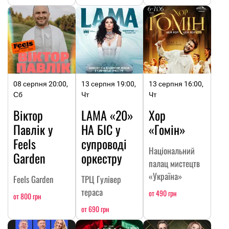
08 серпня 20:00,
13 серпня 19:00,
13 серпня 16:00,
Сб
Чт
Чт
Віктор
LAMA «20»
Хор
Павлік у
НА БІС у
«Гомін»
Feels
супроводі
Національний
Garden
оркестру
палац мистецтв
«Україна»
Feels Garden
ТРЦ Гулівер
тераса
от 490 грн
от 800 грн
от 690 грн