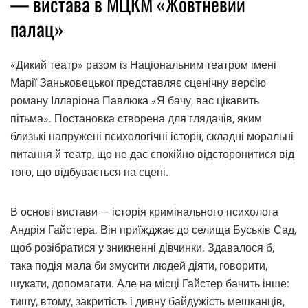
— вистава в МЦКМ «Жовтневий
палац»
«Дикий театр» разом із Національним театром імені
Марії Заньковецької представляє сценічну версію
роману Ілларіона Павлюка «Я бачу, вас цікавить
пітьма». Постановка створена для глядачів, яким
близькі напружені психологічні історії, складні моральні
питання й театр, що не дає спокійно відсторонитися від
того, що відбувається на сцені.
В основі вистави — історія кримінального психолога
Андрія Гайстера. Він приїжджає до селища Буськів Сад,
щоб розібратися у зникненні дівчинки. Здавалося б,
така подія мала би змусити людей діяти, говорити,
шукати, допомагати. Але на місці Гайстер бачить інше:
тишу, втому, закритість і дивну байдужість мешканців,