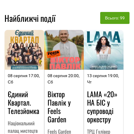
Найближчі події
Всього: 99
08 серпня 17:00,
08 серпня 20:00,
13 серпня 19:00,
Сб
Сб
Чт
Єдиний
Віктор
LAMA «20»
Квартал.
Павлік у
НА БІС у
Телезйомка
Feels
супроводі
Garden
оркестру
Національний
палац мистецтв
Feels Garden
ТРЦ Гулівер