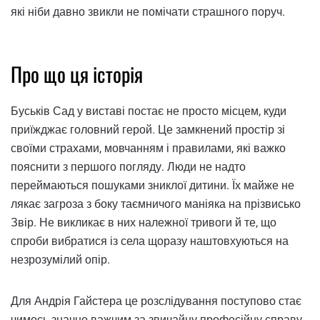
які ніби давно звикли не помічати страшного поруч.
Про що ця історія
Буськів Сад у виставі постає не просто місцем, куди
приїжджає головний герой. Це замкнений простір зі
своїми страхами, мовчанням і правилами, які важко
пояснити з першого погляду. Люди не надто
переймаються пошуками зниклої дитини. Їх майже не
лякає загроза з боку таємничого маніяка на прізвисько
Звір. Не викликає в них належної тривоги й те, що
спроби вибратися із села щоразу наштовхуються на
незрозумілий опір.
Для Андрія Гайстера це розслідування поступово стає
чимось значно важчим за звичайну професійну справу.