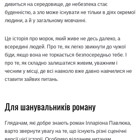
дивиться на середовище, де небезпека стає
буденністю, а зло може існувати не тільки в діях окремої
людини, а й у загальному мовчанні.
Це історія про морок, який живе не десь далеко, а
всередині людей. Про те, як легко звикнути до чужої
біди, якщо вона не торкається безпосередньо тебе. І
про те, як складно залишатися живим, уважним і
чесним у місці, де всі навколо вже давно навчилися не
ставити зайвих питань.
Для шанувальників роману
Глядачам, які добре знають роман Ілларіона Павлюка,
варто звернути увагу на те, що існують різні сценічні
версії цієї історії. Особливо відданим читачам