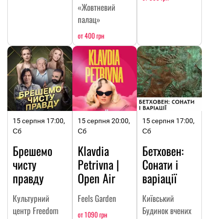
«Жовтневий
палац»
от 400 грн
15 серпня 17:00,
15 серпня 20:00,
15 серпня 17:00,
Сб
Сб
Сб
Брешемо
Klavdia
Бетховен:
чисту
Petrivna |
Сонати і
правду
Open Air
варіації
Культурний
Feels Garden
Київський
центр Freedom
Будинок вчених
от 1090 грн