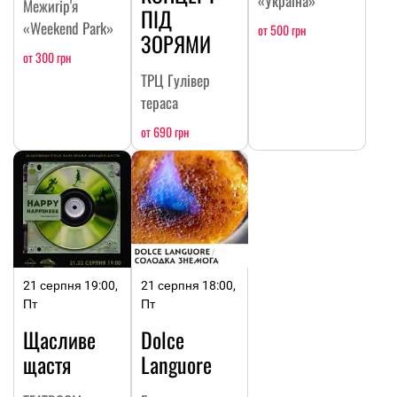
«Україна»
Межигір'я
ПІД
«Weekend Park»
от 500 грн
ЗОРЯМИ
от 300 грн
ТРЦ Гулівер
тераса
от 690 грн
21 серпня 19:00,
21 серпня 18:00,
Пт
Пт
Щасливе
Dolce
щастя
Languore