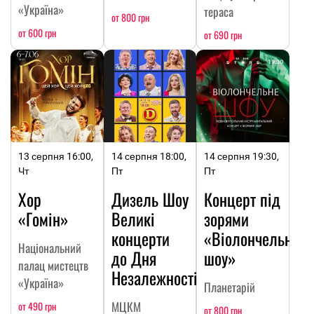
«Україна»
тераса
от 800 грн
от 600 грн
от 690 грн
13 серпня 16:00,
14 серпня 18:00,
14 серпня 19:30,
Чт
Пт
Пт
Хор
Дизель Шоу
Концерт під
«Гомін»
Великі
зорями
концерти
«Віолончельне
Національний
до Дня
шоу»
палац мистецтв
Незалежності
«Україна»
Планетарій
МЦКМ
от 490 грн
от 800 грн