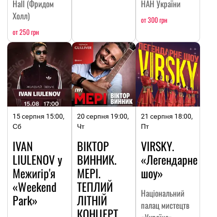
Hall (Фридом
НАН України
Холл)
от 300 грн
от 250 грн
15 серпня 15:00,
20 серпня 19:00,
21 серпня 18:00,
Сб
Чт
Пт
IVAN
ВІКТОР
VIRSKY.
LIULENOV у
ВИННИК.
«Легендарне
Межигір'я
МЕРІ.
шоу»
«Weekend
ТЕПЛИЙ
Національний
Park»
ЛІТНІЙ
палац мистецтв
КОНЦЕРТ