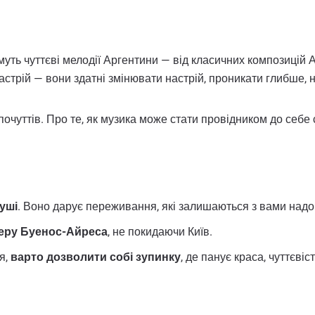
уть чуттєві мелодії Аргентини — від класичних композицій
настрій — вони здатні змінювати настрій, проникати глибше, 
 почуттів. Про те, як музика може стати провідником до себе
душі
. Воно дарує переживання, які залишаються з вами надо
еру Буенос-Айреса
, не покидаючи Київ.
ся,
варто дозволити собі зупинку
, де панує краса, чуттєвіс