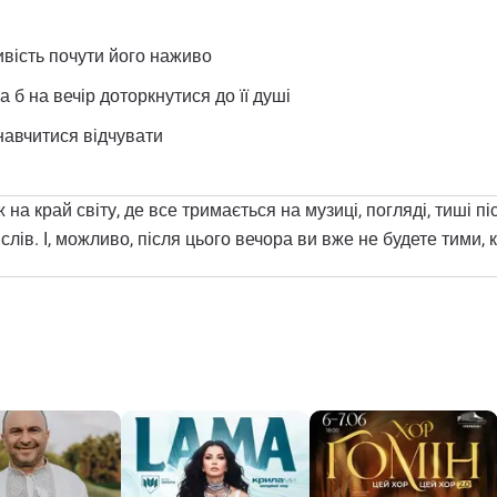
ивість почути його наживо
а б на вечір доторкнутися до її душі
 навчитися відчувати
на край світу, де все тримається на музиці, погляді, тиші п
слів. І, можливо, після цього вечора ви вже не будете тими, 