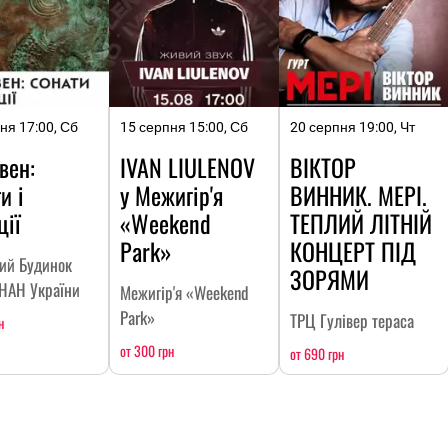
ня 17:00, Сб
15 серпня 15:00, Сб
20 серпня 19:00, Чт
вен:
IVAN LIULENOV
ВІКТОР
и і
у Межигір'я
ВИННИК. МЕРІ.
ції
«Weekend
ТЕПЛИЙ ЛІТНІЙ
Park»
КОНЦЕРТ ПІД
кий Будинок
ЗОРЯМИ
 НАН України
Межигір'я «Weekend
Park»
ТРЦ Гулівер тераса
н
от 300 грн
от 690 грн