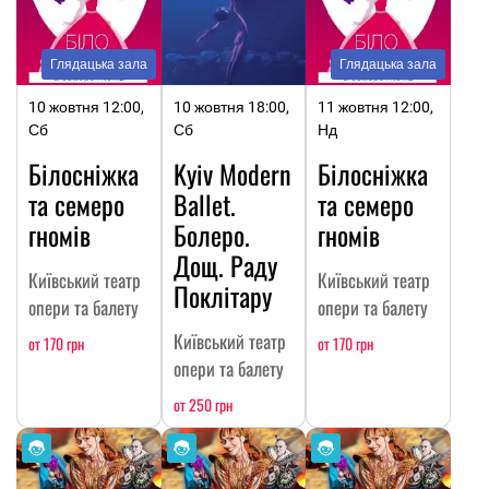
Глядацька зала
Глядацька зала
10 жовтня 12:00,
10 жовтня 18:00,
11 жовтня 12:00,
Сб
Сб
Нд
Білосніжка
Kyiv Modern
Білосніжка
та семеро
Ballet.
та семеро
гномів
Болеро.
гномів
Дощ. Раду
Київський театр
Київський театр
Поклітару
опери та балету
опери та балету
Київський театр
от 170 грн
от 170 грн
опери та балету
от 250 грн