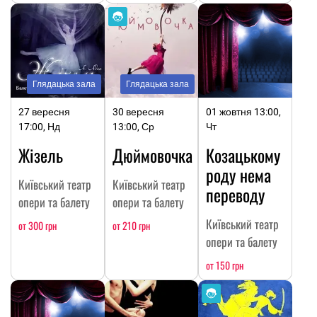
Глядацька зала
Глядацька зала
27 вересня
30 вересня
01 жовтня 13:00,
17:00, Нд
13:00, Ср
Чт
Жізель
Дюймовочка
Козацькому
роду нема
Київський театр
Київський театр
переводу
опери та балету
опери та балету
Київський театр
от 300 грн
от 210 грн
опери та балету
от 150 грн