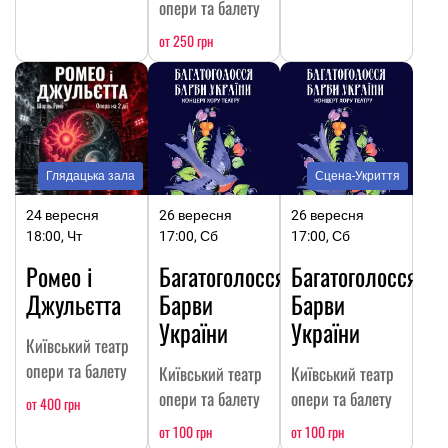
опери та балету
от 250 грн
Глядацька зала
Сцена-Укриття
24 вересня
26 вересня
26 вересня
18:00, Чт
17:00, Сб
17:00, Сб
Ромео і
Багатоголосся.
Багатоголосся.
Джульєтта
Барви
Барви
України
України
Київський театр
опери та балету
Київський театр
Київський театр
опери та балету
опери та балету
от 400 грн
от 100 грн
от 100 грн