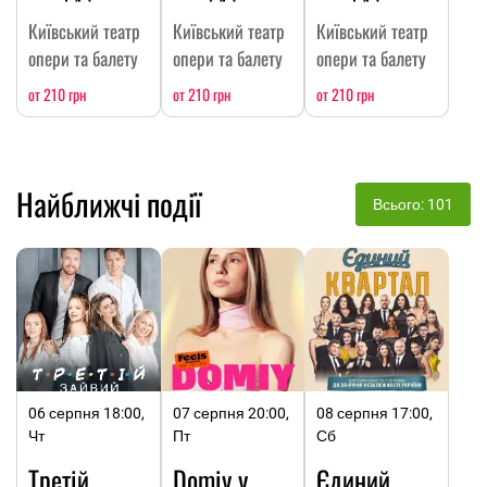
Київський театр
Київський театр
Київський театр
опери та балету
опери та балету
опери та балету
от 210 грн
от 210 грн
от 210 грн
Найближчі події
Всього: 101
06 серпня 18:00,
07 серпня 20:00,
08 серпня 17:00,
Чт
Пт
Сб
Третій
Domiy у
Єдиний