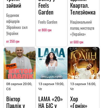
зайвий
Feels
Квартал.
Garden
Телезйомка
Будинок
офіцерів
Feels Garden
Національний
Збройних сил
палац мистецтв
от 800 грн
України
«Україна»
от 350 грн
от 600 грн
08 серпня 20:00,
13 серпня 19:00,
13 серпня 16:00,
Сб
Чт
Чт
Віктор
LAMA «20»
Хор
Павлік у
НА БІС у
«Гомін»