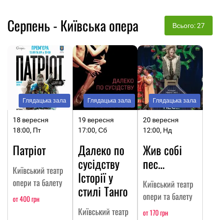
Серпень - Київська опера
Всього: 27
Глядацька зала
Глядацька зала
Глядацька зала
18 вересня
19 вересня
20 вересня
18:00, Пт
17:00, Сб
12:00, Нд
Патріот
Далеко по
Жив собі
сусідству
пес…
Київський театр
Історії у
опери та балету
Київський театр
стилі Танго
опери та балету
от 400 грн
Київський театр
от 170 грн