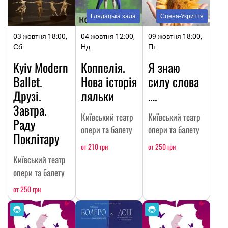
Глядацька зала
Сцена-Укриття
03 жовтня 18:00,
04 жовтня 12:00,
09 жовтня 18:00,
Сб
Нд
Пт
Kyiv Modern
Коппелія.
Я знаю
Ballet.
Нова історія
силу слова
Друзі.
ляльки
….
Завтра.
Київський театр
Київський театр
Раду
опери та балету
опери та балету
Поклітару
от 210 грн
от 250 грн
Київський театр
опери та балету
от 250 грн