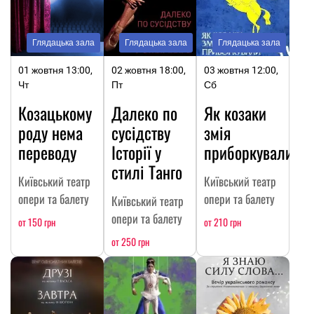
Глядацька зала
Глядацька зала
Глядацька зала
01 жовтня 13:00,
02 жовтня 18:00,
03 жовтня 12:00,
Чт
Пт
Сб
Козацькому
Далеко по
Як козаки
роду нема
сусідству
змія
переводу
Історії у
приборкували
стилі Танго
Київський театр
Київський театр
опери та балету
опери та балету
Київський театр
опери та балету
от 150 грн
от 210 грн
от 250 грн