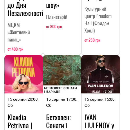
до Дня
шоу»
Культурний
Незалежності
центр Freedom
Планетарій
Hall (Фридом
МЦКМ
от 800 грн
Холл)
«Жовтневий
палац»
от 250 грн
от 400 грн
15 серпня 20:00,
15 серпня 17:00,
15 серпня 15:00,
Сб
Сб
Сб
Klavdia
Бетховен:
IVAN
Petrivna |
Сонати і
LIULENOV у