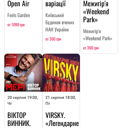
Open Air
варіації
Межигір'я
«Weekend
Feels Garden
Київський
Park»
Будинок вчених
от 1090 грн
НАН України
Межигір'я
«Weekend Park»
от 300 грн
от 300 грн
20 серпня 19:00,
21 серпня 18:00,
Чт
Пт
ВІКТОР
VIRSKY.
ВИННИК.
«Легендарне