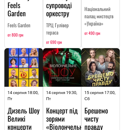
Feels
супроводі
Національний
Garden
оркестру
палац мистецтв
«Україна»
Feels Garden
ТРЦ Гулівер
тераса
от 490 грн
от 800 грн
от 690 грн
14 серпня 18:00,
14 серпня 19:30,
15 серпня 17:00,
Пт
Пт
Сб
Дизель Шоу
Концерт під
Брешемо
Великі
зорями
чисту
концерти
«Віолончельне
правду