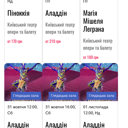
Нд
Пт
Пт
Піноккія
Аладдін
Магія
Мішеля
Київський театр
Київський театр
Леграна
опери та балету
опери та балету
Київський театр
от 170 грн
от 210 грн
опери та балету
от 100 грн
Глядацька зала
Глядацька зала
Глядацька зала
31 жовтня 12:00,
31 жовтня 16:00,
01 листопада
Сб
Сб
12:00, Нд
Аладдін
Аладдін
Аладдін