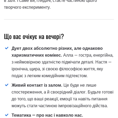
в залі. І саме ви, глядачі, стаєте частиною цього
творчого експерименту.
Що вас очікує на вечорі?
Дует двох абсолютно різних, але однаково
харизматичних комікес.
Алла — гостра, енергійна,
з неймовірною здатністю підмічати деталі. Настя —
іронічна, щира, зі своєю філософією життя, яку
подає з легким комедійним підтекстом.
Живий контакт із залом.
Це буде не лише
спостереження, а й своєрідний діалог. Будьте готові
до того, що ваші реакції, емоції та навіть питання
можуть стати частиною імпровізаційного дійства.
Тематика — про нас і навколо нас.