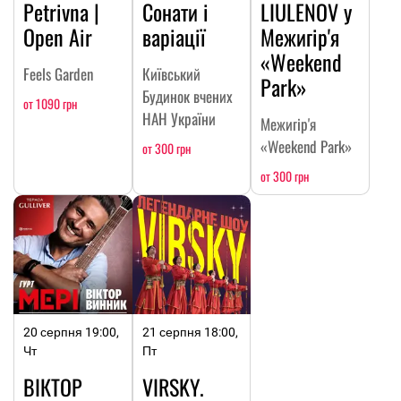
Petrivna |
Сонати і
LIULENOV у
Open Air
варіації
Межигір'я
«Weekend
Feels Garden
Київський
Park»
Будинок вчених
от 1090 грн
НАН України
Межигір'я
«Weekend Park»
от 300 грн
от 300 грн
20 серпня 19:00,
21 серпня 18:00,
Чт
Пт
ВІКТОР
VIRSKY.