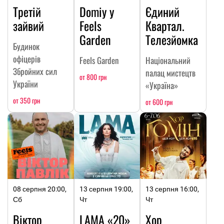
Третій
Domiy у
Єдиний
зайвий
Feels
Квартал.
Garden
Телезйомка
Будинок
офіцерів
Feels Garden
Національний
Збройних сил
палац мистецтв
от 800 грн
України
«Україна»
от 350 грн
от 600 грн
08 серпня 20:00,
13 серпня 19:00,
13 серпня 16:00,
Сб
Чт
Чт
Віктор
LAMA «20»
Хор