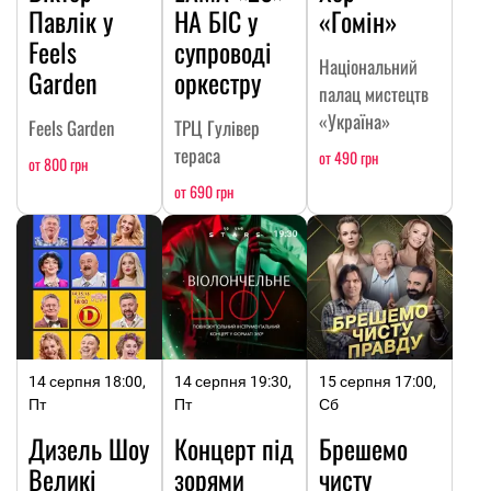
Павлік у
НА БІС у
«Гомін»
Feels
супроводі
Національний
Garden
оркестру
палац мистецтв
«Україна»
Feels Garden
ТРЦ Гулівер
тераса
от 490 грн
от 800 грн
от 690 грн
14 серпня 18:00,
14 серпня 19:30,
15 серпня 17:00,
Пт
Пт
Сб
Дизель Шоу
Концерт під
Брешемо
Великі
зорями
чисту