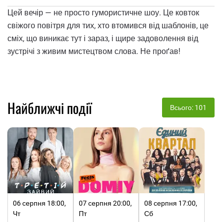
Цей вечір — не просто гумористичне шоу. Це ковток
свіжого повітря для тих, хто втомився від шаблонів, це
сміх, що виникає тут і зараз, і щире задоволення від
зустрічі з живим мистецтвом слова. Не проґав!
Найближчі події
Всього: 101
06 серпня 18:00,
07 серпня 20:00,
08 серпня 17:00,
Чт
Пт
Сб