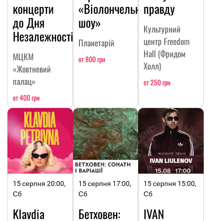
концерти
«Віолончельне
правду
до Дня
шоу»
Культурний
Незалежності
центр Freedom
Планетарій
Hall (Фридом
МЦКМ
от 800 грн
Холл)
«Жовтневий
палац»
от 250 грн
от 400 грн
15 серпня 20:00,
15 серпня 17:00,
15 серпня 15:00,
Сб
Сб
Сб
Klavdia
Бетховен:
IVAN