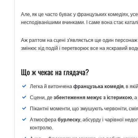
Але, як це часто буває у французьких комедіях, у
несподіванішими вчинками. І саме вона стає катал
Аж раптом на сцені з’являється ще один персонаж 
змінює хід подій і перетворює все на яскравий во
Що ж чекає на глядача?
Легка й витончена
французька комедія
, в як
Сцени, де
збентеження межує з істерикою
, 
Пікантні моменти, що змушують червоніти, смія
Атмосфера
бурлеску
, абсурду і чарівної недо
контролю.