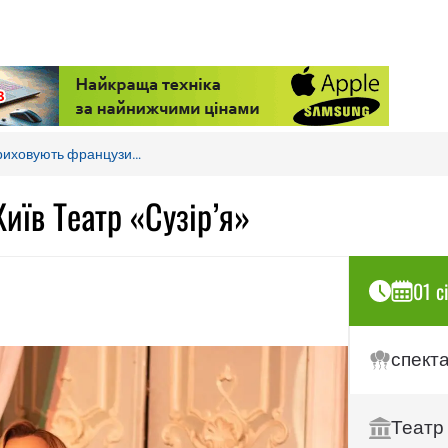
приховують французи…
иїв Театр «Сузір’я»
01 с
спект
Театр 