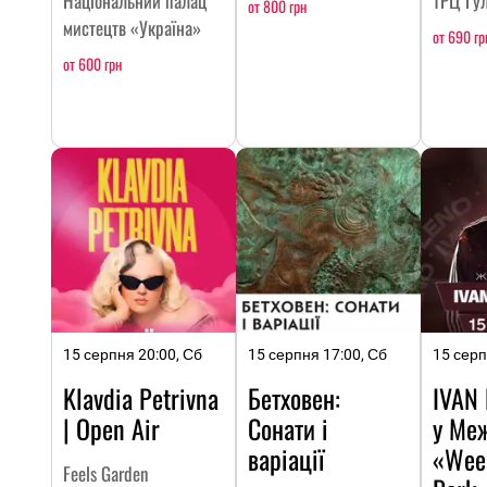
Національний палац
ТРЦ Гул
от 800 грн
мистецтв «Україна»
от 690 гр
от 600 грн
15 серпня 20:00, Сб
15 серпня 17:00, Сб
15 серп
Klavdia Petrivna
Бетховен:
IVAN
| Open Air
Сонати і
у Меж
варіації
«Wee
Feels Garden