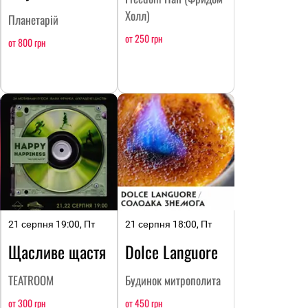
Холл)
Планетарій
от 250 грн
от 800 грн
21 серпня 19:00, Пт
21 серпня 18:00, Пт
Щасливе щастя
Dolce Languore
TEATROOM
Будинок митрополита
от 300 грн
от 450 грн