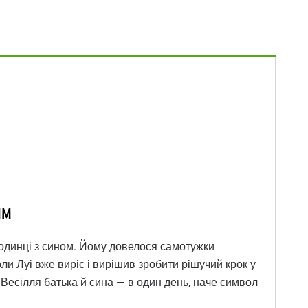
им
аодинці з сином. Йому довелося самотужки
оли Луі вже виріс і вирішив зробити рішучий крок у
 Весілля батька й сина — в один день, наче символ