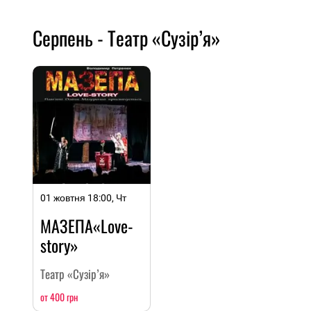
Серпень - Театр «Сузір’я»
01 жовтня 18:00, Чт
МАЗЕПА«Love-
story»
Театр «Сузір’я»
от 400 грн