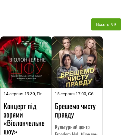
Всього: 99
14 серпня 19:30, Пт
15 серпня 17:00, Сб
Концерт під
Брешемо чисту
зорями
правду
«Віолончельне
Культурний центр
шоу»
Freedom Hall (Фридом