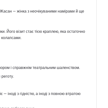
а Жасан — жінка з неочікуваними намірами й ще
и. Його візит стає тією краплею, яка остаточно
и колапсами.
гумором і справжнім театральним шаленством.
 реготу.
є — іноді з гідністю, а іноді з повною втратою