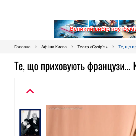
Головна
Афіша Києва
Театр «Сузір’я»
Те, що 
Те, що приховують французи… К