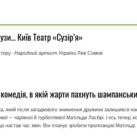
узи… Київ Театр «Сузір’я»
тору -
Народний артист України
Лев Сомов
комедія, в якій жарти пахнуть шампанськ
ка, який після загадкового зникнення дружини залишився н
мої — чарівної й турботливої Матільди Ласбрі. І ось тепер, к
о настав час змін. Він планує зробити пропозицію Матільді.