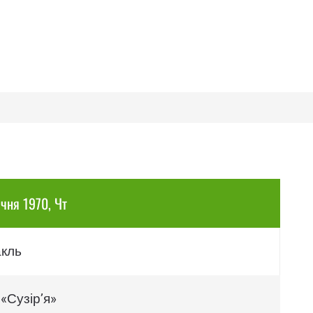
ічня 1970, Чт
акль
«Сузір’я»