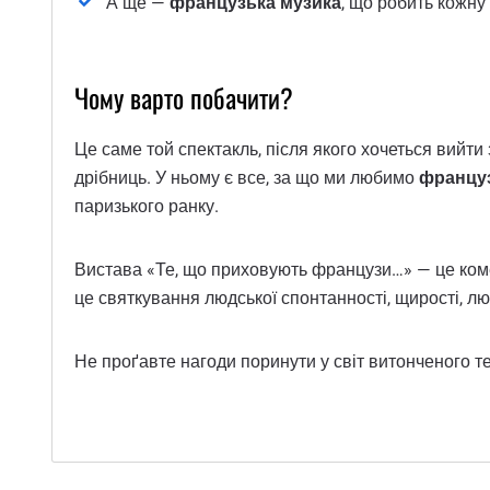
А ще —
французька музика
, що робить кожну
Чому варто побачити?
Це саме той спектакль, після якого хочеться вийти 
дрібниць. У ньому є все, за що ми любимо
француз
паризького ранку.
Вистава «Те, що приховують французи…» — це комед
це святкування людської спонтанності, щирості, лю
Не проґавте нагоди поринути у світ витонченого те