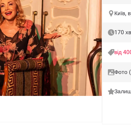
Київ, 
170 х
від 40
Фото (
Залиш