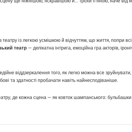
 сцену ще ніжнішою, яскравішою й... трохи п’яною, наче від 
з театру із легкою усмішкою й відчуттям, що життя, попри вс
ький театр
— делікатна інтрига, емоційна гра акторів, ірон
ійне віддзеркалення того, як легко можна все зруйнувати, 
бові та здатності пробачати навіть найнесподіваніше.
атру, де кожна сцена — як ковток шампанського: бульбашки 