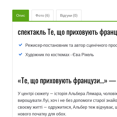
Опис
Фото (6)
Відгуки (0)
спектакль Те, що приховують франц
Режисер-постановник та автор сценічного прос
Художник по костюмах - Єва Рікель
«Те, що приховують французи…» — 
У центрі сюжету — історія Альбера Лямара, чолові
вирощувати Луі, хоч і не без допомоги старої знайо
своєму житті — одружитися, Альбер теж відчуває, щ
нового початку для обох.