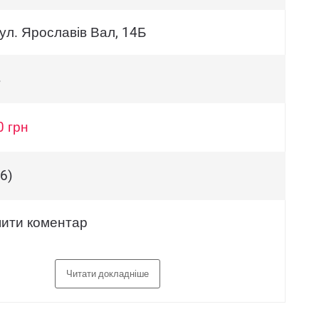
вул. Ярославів Вал, 14Б
в
0 грн
6)
ити коментар
Читати докладніше