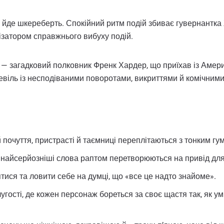
се йде шкереберть. Спокійний ритм подій збиває гувернантк
ізатором справжнього вибуху подій.
— загадковий полковник Френк Хардер, що приїхав із Америк
девіль із несподіваними поворотами, викриттями й комічним
ій почуття, пристрасті й таємниці переплітаються з тонким 
а найсерйозніші слова раптом перетворюються на привід для
тися та ловити себе на думці, що «все це надто знайоме».
лугості, де кожен персонаж бореться за своє щастя так, як умі