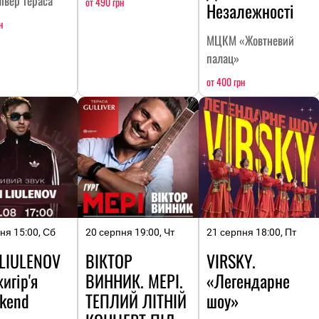
івер тераса
от 490 грн
Незалежності
н
МЦКМ «Жовтневий
палац»
от 400 грн
ня 15:00, Сб
20 серпня 19:00, Чт
21 серпня 18:00, Пт
 LIULENOV
ВІКТОР
VIRSKY.
игір'я
ВИННИК. МЕРІ.
«Легендарне
kend
ТЕПЛИЙ ЛІТНІЙ
шоу»