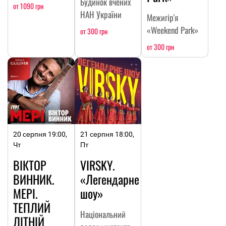
Будинок вчених
от 1090 грн
НАН України
Межигір'я
«Weekend Park»
от 300 грн
от 300 грн
20 серпня 19:00,
21 серпня 18:00,
Чт
Пт
ВІКТОР
VIRSKY.
ВИННИК.
«Легендарне
МЕРІ.
шоу»
ТЕПЛИЙ
Національний
ЛІТНІЙ