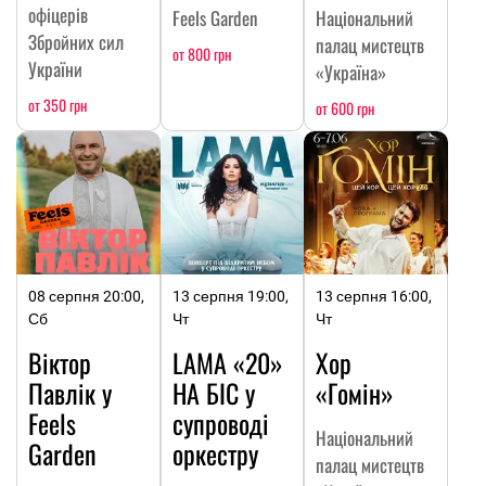
офіцерів
Feels Garden
Національний
Збройних сил
палац мистецтв
от 800 грн
України
«Україна»
от 350 грн
от 600 грн
08 серпня 20:00,
13 серпня 19:00,
13 серпня 16:00,
Сб
Чт
Чт
Віктор
LAMA «20»
Хор
Павлік у
НА БІС у
«Гомін»
Feels
супроводі
Національний
Garden
оркестру
палац мистецтв