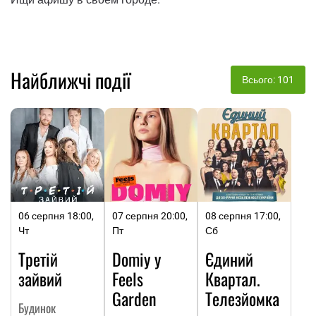
Найближчі події
Всього: 101
06 серпня 18:00,
07 серпня 20:00,
08 серпня 17:00,
Чт
Пт
Сб
Третій
Domiy у
Єдиний
зайвий
Feels
Квартал.
Garden
Телезйомка
Будинок