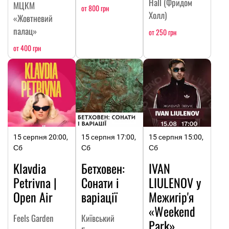
Hall (Фридом
МЦКМ
от 800 грн
Холл)
«Жовтневий
палац»
от 250 грн
от 400 грн
15 серпня 20:00,
15 серпня 17:00,
15 серпня 15:00,
Сб
Сб
Сб
Klavdia
Бетховен:
IVAN
Petrivna |
Сонати і
LIULENOV у
Open Air
варіації
Межигір'я
«Weekend
Feels Garden
Київський
Park»