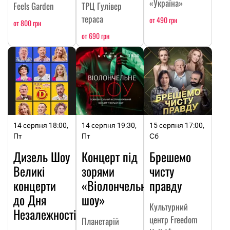
«Україна»
Feels Garden
ТРЦ Гулівер
тераса
от 490 грн
от 800 грн
от 690 грн
14 серпня 18:00,
14 серпня 19:30,
15 серпня 17:00,
Пт
Пт
Сб
Дизель Шоу
Концерт під
Брешемо
Великі
зорями
чисту
концерти
«Віолончельне
правду
до Дня
шоу»
Культурний
Незалежності
центр Freedom
Планетарій