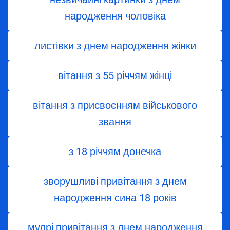
народження чоловіка
листівки з днем народження жінки
вітання з 55 річчям жінці
вітання з присвоєнням військового
звання
з 18 річчям донечка
зворушливі привітання з днем
народження сина 18 років
мудрі привітання з днем народження