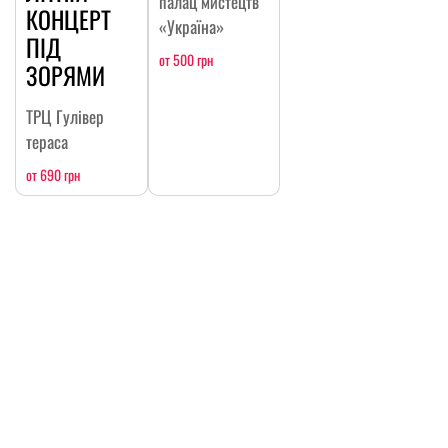
палац мистецтв
КОНЦЕРТ
«Україна»
ПІД
от 500 грн
ЗОРЯМИ
ТРЦ Гулівер
тераса
от 690 грн