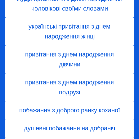
чоловікові своїми словами
українські привітання з днем
народження жінці
привітання з днем ​​народження
дівчини
привітання з днем народження
подрузі
побажання з доброго ранку коханої
душевні побажання на добраніч