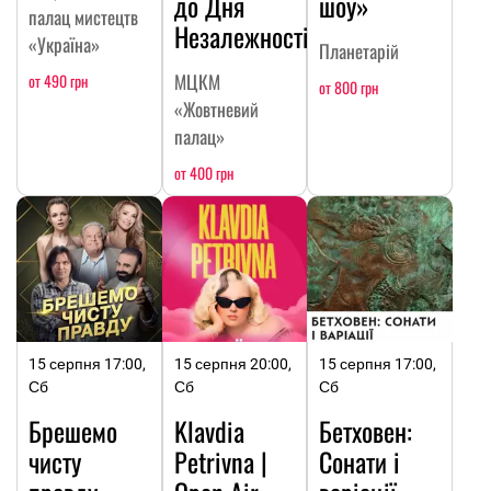
до Дня
шоу»
палац мистецтв
Незалежності
«Україна»
Планетарій
МЦКМ
от 490 грн
от 800 грн
«Жовтневий
палац»
от 400 грн
15 серпня 17:00,
15 серпня 20:00,
15 серпня 17:00,
Сб
Сб
Сб
Брешемо
Klavdia
Бетховен:
чисту
Petrivna |
Сонати і