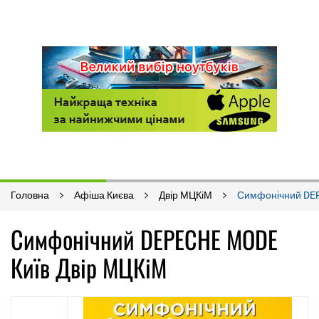
Головна
Афіша Києва
Двір МЦКіМ
Симфонічний DE
Симфонічний DEPECHE MODE
Київ Двір МЦКіМ