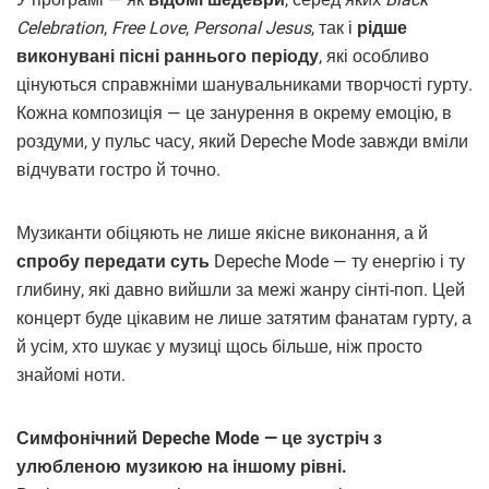
Celebration
,
Free Love
,
Personal Jesus
, так і
рідше
виконувані пісні раннього періоду
, які особливо
цінуються справжніми шанувальниками творчості гурту.
Кожна композиція — це занурення в окрему емоцію, в
роздуми, у пульс часу, який Depeche Mode завжди вміли
відчувати гостро й точно.
Музиканти обіцяють не лише якісне виконання, а й
спробу передати суть
Depeche Mode — ту енергію і ту
глибину, які давно вийшли за межі жанру сінті-поп. Цей
концерт буде цікавим не лише затятим фанатам гурту, а
й усім, хто шукає у музиці щось більше, ніж просто
знайомі ноти.
Симфонічний Depeche Mode — це зустріч з
улюбленою музикою на іншому рівні.