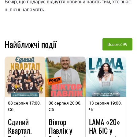
Вечір, що подарує відчуття новизни навіть тим, хто знає
ці пісні напам’ять.
Найближчі події
Всього: 99
08 серпня 17:00,
08 серпня 20:00,
13 серпня 19:00,
Сб
Сб
Чт
Єдиний
Віктор
LAMA «20»
Квартал.
Павлік у
НА БІС у