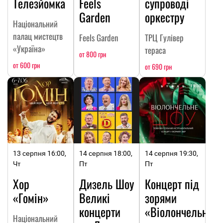
Телезйомка
Feels
супроводі
Garden
оркестру
Національний
палац мистецтв
Feels Garden
ТРЦ Гулівер
«Україна»
тераса
от 800 грн
от 600 грн
от 690 грн
13 серпня 16:00,
14 серпня 18:00,
14 серпня 19:30,
Чт
Пт
Пт
Хор
Дизель Шоу
Концерт під
«Гомін»
Великі
зорями
концерти
«Віолончельне
Національний