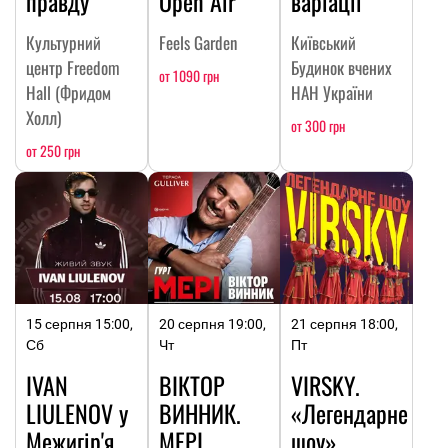
правду
Open Air
варіації
Культурний
Feels Garden
Київський
центр Freedom
Будинок вчених
от 1090 грн
Hall (Фридом
НАН України
Холл)
от 300 грн
от 250 грн
15 серпня 15:00,
20 серпня 19:00,
21 серпня 18:00,
Сб
Чт
Пт
IVAN
ВІКТОР
VIRSKY.
LIULENOV у
ВИННИК.
«Легендарне
Межигір'я
МЕРІ.
шоу»