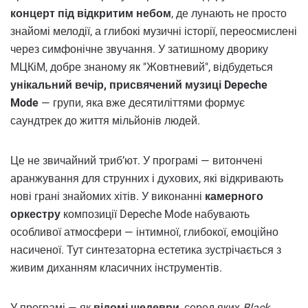
концерт під відкритим небом
, де лунають не просто
знайомі мелодії, а глибокі музичні історії, переосмислені
через симфонічне звучання. У затишному дворику
МЦКіМ, добре знаному як "Жовтневий", відбудеться
унікальний вечір, присвячений музиці Depeche
Mode
— групи, яка вже десятиліттями формує
саундтрек до життя мільйонів людей.
Це не звичайний триб’ют. У програмі — витончені
аранжування для струнних і духових, які відкривають
нові грані знайомих хітів. У виконанні
камерного
оркестру
композиції Depeche Mode набувають
особливої атмосфери — інтимної, глибокої, емоційно
насиченої. Тут синтезаторна естетика зустрічається з
живим диханням класичних інструментів.
У програмі — як
відомі шедеври
, серед яких
Black