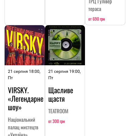
ТРЦ Гулівер
тераса
от 690 грн
21 серпня 18:00,
21 серпня 19:00,
Пт
Пт
VIRSKY.
Щасливе
«Легендарне
щастя
шоу»
TEATROOM
Національний
от 300 грн
палац мистецтв
«Україна»