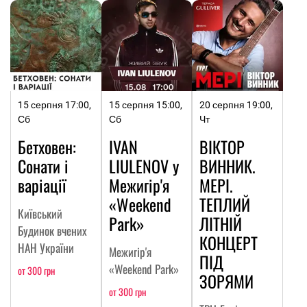
15 серпня 17:00,
15 серпня 15:00,
20 серпня 19:00,
Сб
Сб
Чт
Бетховен:
IVAN
ВІКТОР
Сонати і
LIULENOV у
ВИННИК.
варіації
Межигір'я
МЕРІ.
«Weekend
ТЕПЛИЙ
Київський
Park»
ЛІТНІЙ
Будинок вчених
КОНЦЕРТ
НАН України
Межигір'я
ПІД
«Weekend Park»
от 300 грн
ЗОРЯМИ
от 300 грн