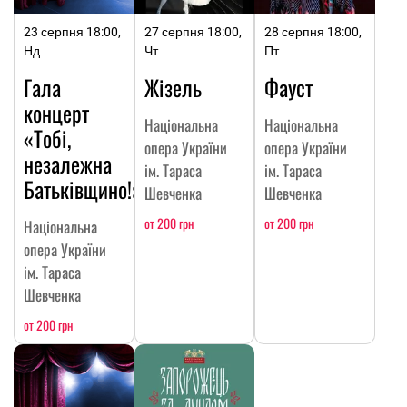
23 серпня 18:00,
27 серпня 18:00,
28 серпня 18:00,
Нд
Чт
Пт
Гала
Жізель
Фауст
концерт
Національна
Національна
«Тобі,
опера України
опера України
незалежна
ім. Тараса
ім. Тараса
Батьківщино!»
Шевченка
Шевченка
от 200 грн
от 200 грн
Національна
опера України
ім. Тараса
Шевченка
от 200 грн