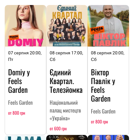
07 серпня 20:00,
08 серпня 17:00,
08 серпня 20:00,
Пт
Сб
Сб
Domiy у
Єдиний
Віктор
Feels
Квартал.
Павлік у
Garden
Телезйомка
Feels
Garden
Feels Garden
Національний
палац мистецтв
Feels Garden
от 800 грн
«Україна»
от 800 грн
от 600 грн