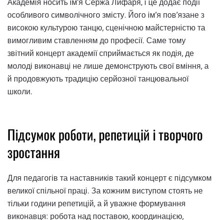
Академія носить ім’я Сержа Лифаря, і це додає події
особливого символічного змісту. Його ім’я пов’язане з
високою культурою танцю, сценічною майстерністю та
вимогливим ставленням до професії. Саме тому
звітний концерт академії сприймається як подія, де
молоді виконавці не лише демонструють свої вміння, а
й продовжують традицію серйозної танцювальної
школи.
Підсумок роботи, репетицій і творчого
зростання
Для педагогів та наставників такий концерт є підсумком
великої спільної праці. За кожним виступом стоять не
тільки години репетицій, а й уважне формування
виконавця: робота над поставою, координацією,