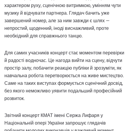
характером руху, сценічною витримкою, умінням чути
музику й відчувати партнера. Глядач бачить уже
завершений номер, але за ним завжди є шлях —
непростий, щоденний, іноді виснажливий, проте
необхідний для справжнього танцю.
Для самих учасників концерт стає моментом перевірки
й радості водночас. Це нагода вийти на сцену, відчути
простір залу, побачити реакцію публіки й зрозуміти, як
навчальна робота перетворюється на живе мистецтво.
Саме на таких виступах формується сценічний досвід,
без якого неможливо уявити подальший професійний
розвиток.
Звітний концерт КМАТ імені Сержа Лифаря у
Національній опері України запрошує глядачів
побачити молодих виконавців у важливий момент