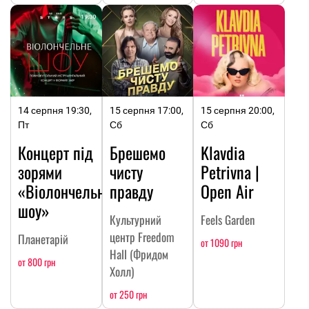
14 серпня 19:30,
15 серпня 17:00,
15 серпня 20:00,
Пт
Сб
Сб
Концерт під
Брешемо
Klavdia
зорями
чисту
Petrivna |
«Віолончельне
правду
Open Air
шоу»
Культурний
Feels Garden
центр Freedom
Планетарій
от 1090 грн
Hall (Фридом
от 800 грн
Холл)
от 250 грн