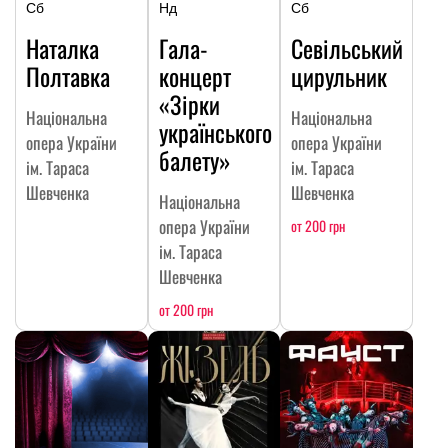
Сб
Нд
Сб
Наталка
Гала-
Севільський
Полтавка
концерт
цирульник
«Зірки
Національна
Національна
українського
опера України
опера України
балету»
ім. Тараса
ім. Тараса
Шевченка
Шевченка
Національна
опера України
от 200 грн
ім. Тараса
Шевченка
от 200 грн