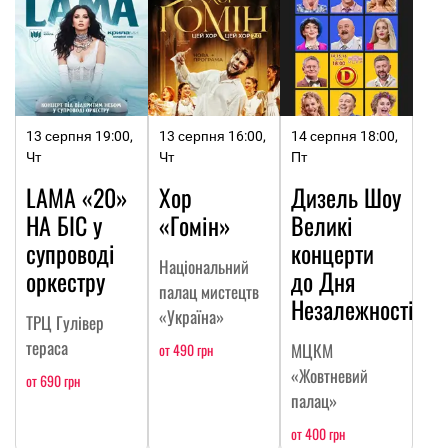
13 серпня 19:00,
13 серпня 16:00,
14 серпня 18:00,
Чт
Чт
Пт
LAMA «20»
Хор
Дизель Шоу
НА БІС у
«Гомін»
Великі
супроводі
концерти
Національний
оркестру
до Дня
палац мистецтв
Незалежності
«Україна»
ТРЦ Гулівер
тераса
МЦКМ
от 490 грн
«Жовтневий
от 690 грн
палац»
от 400 грн