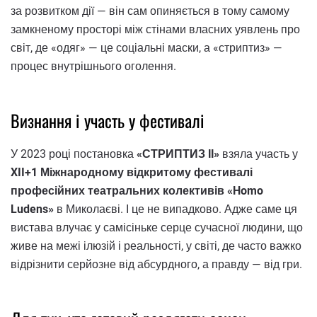
за розвитком дії — він сам опиняється в тому самому
замкненому просторі між стінами власних уявлень про
світ, де «одяг» — це соціальні маски, а «стриптиз» —
процес внутрішнього оголення.
Визнання і участь у фестивалі
У 2023 році постановка
«СТРИПТИЗ ІІ»
взяла участь у
XII+1 Міжнародному відкритому фестивалі
професійних театральних колективів «Homo
Ludens»
в Миколаєві. І це не випадково. Адже саме ця
вистава влучає у самісіньке серце сучасної людини, що
живе на межі ілюзій і реальності, у світі, де часто важко
відрізнити серйозне від абсурдного, а правду — від гри.