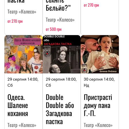
от 270 грн
Бєльйо?”
Театр «Колесо»
Театр «Колесо»
от 270 грн
от 500 грн
29 серпня 14:00,
29 серпня 18:00,
30 серпня 14:00,
Сб
Сб
Нд
Одеса.
Double
Пристрасті
Шалене
Double або
дому пана
кохання
Загадкова
Г.-П.
пастка
Театр «Колесо»
Театр «Колесо»