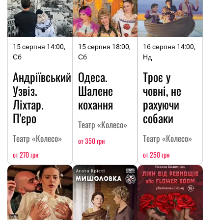
15 серпня 14:00,
15 серпня 18:00,
16 серпня 14:00,
Сб
Сб
Нд
Андріївський
Одеса.
Троє у
Узвіз.
Шалене
човні, не
Ліхтар.
кохання
рахуючи
П'єро
собаки
Театр «Колесо»
Театр «Колесо»
Театр «Колесо»
от 350 грн
от 270 грн
от 250 грн