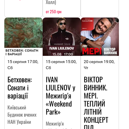
Холл)
от 250 грн
15 серпня 17:00,
15 серпня 15:00,
20 серпня 19:00,
Сб
Сб
Чт
Бетховен:
IVAN
ВІКТОР
Сонати і
LIULENOV у
ВИННИК.
варіації
Межигір'я
МЕРІ.
«Weekend
ТЕПЛИЙ
Київський
Park»
ЛІТНІЙ
Будинок вчених
КОНЦЕРТ
НАН України
Межигір'я
ПІД