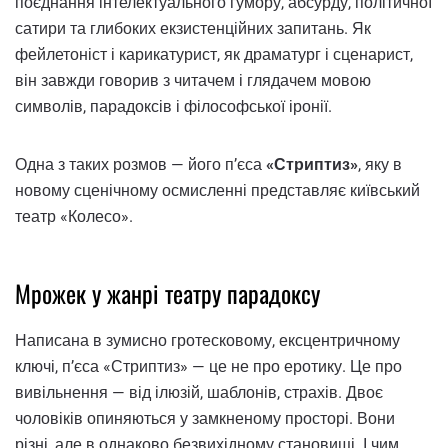
поєднання інтелектуального гумору, абсурду, політичної
сатири та глибоких екзистенційних запитань. Як
фейлетоніст і карикатурист, як драматург і сценарист,
він завжди говорив з читачем і глядачем мовою
символів, парадоксів і філософської іронії.
Одна з таких розмов — його п’єса
«Стриптиз»
, яку в
новому сценічному осмисленні представляє київський
театр «Колесо».
Мрожек у жанрі театру парадоксу
Написана в зумисно гротесковому, ексцентричному
ключі, п’єса «Стриптиз» — це не про еротику. Це про
вивільнення — від ілюзій, шаблонів, страхів. Двоє
чоловіків опиняються у замкненому просторі. Вони
різні, але в однаково безвихідному становищі. І чим