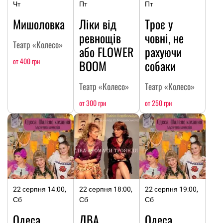
Чт
Пт
Пт
Мишоловка
Ліки від
Троє у
ревнощів
човні, не
Театр «Колесо»
або FLOWER
рахуючи
от 400 грн
BOOM
собаки
Театр «Колесо»
Театр «Колесо»
от 300 грн
от 250 грн
22 серпня 14:00,
22 серпня 18:00,
22 серпня 19:00,
Сб
Сб
Сб
Одеса.
ДВА
Одеса.