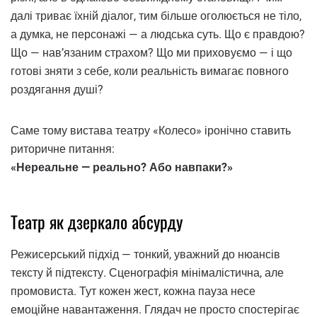
далі триває їхній діалог, тим більше оголюється не тіло,
а думка, не персонажі — а людська суть. Що є правдою?
Що — нав’язаним страхом? Що ми приховуємо — і що
готові зняти з себе, коли реальність вимагає повного
роздягання душі?
Саме тому вистава театру «Колесо» іронічно ставить
риторичне питання:
«Нереальне — реально? Або навпаки?»
Театр як дзеркало абсурду
Режисерський підхід — тонкий, уважний до нюансів
тексту й підтексту. Сценографія мінімалістична, але
промовиста. Тут кожен жест, кожна пауза несе
емоційне навантаження. Глядач не просто спостерігає