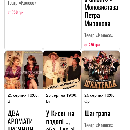
Театр «Колесо»
Моновистава
от 350 грн
Петра
Миронова
Театр «Колесо»
от 270 грн
25 серпня 18:00,
25 серпня 19:00,
26 серпня 18:00,
Вт
Вт
Ср
ДВА
У Києві, на
Шантрапа
АРОМАТИ
подолі ..,
Театр «Колесо»
ТРОЯНДИ
або „Гдє ві