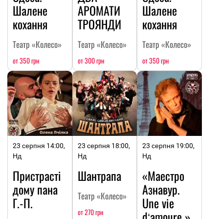
Шалене
АРОМАТИ
Шалене
кохання
ТРОЯНДИ
кохання
Театр «Колесо»
Театр «Колесо»
Театр «Колесо»
от 350 грн
от 300 грн
от 350 грн
23 серпня 14:00,
23 серпня 18:00,
23 серпня 19:00,
Нд
Нд
Нд
Пристрасті
Шантрапа
«Маестро
дому пана
Азнавур.
Театр «Колесо»
Г.-П.
Une vie
от 270 грн
dʻamoure »