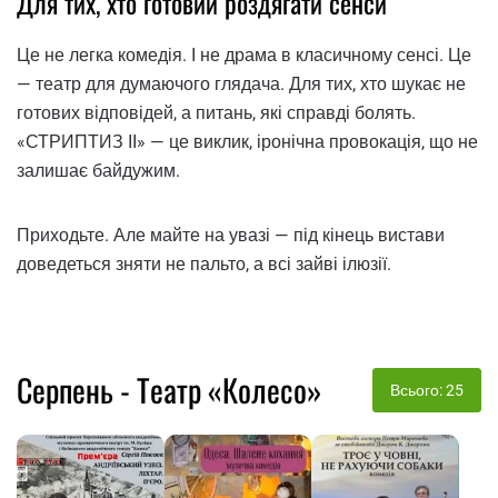
Для тих, хто готовий роздягати сенси
Це не легка комедія. І не драма в класичному сенсі. Це
— театр для думаючого глядача. Для тих, хто шукає не
готових відповідей, а питань, які справді болять.
«СТРИПТИЗ ІІ» — це виклик, іронічна провокація, що не
залишає байдужим.
Приходьте. Але майте на увазі — під кінець вистави
доведеться зняти не пальто, а всі зайві ілюзії.
Серпень - Театр «Колесо»
Всього: 25