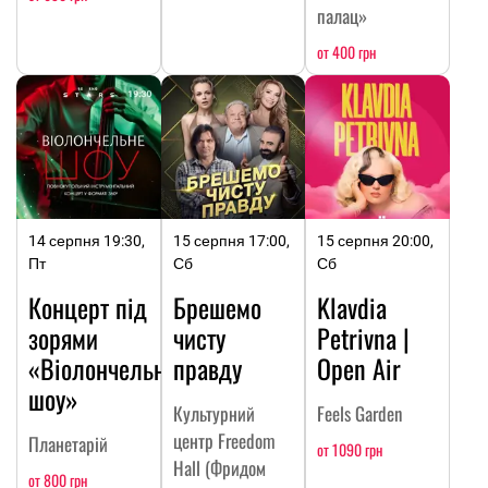
палац»
от 400 грн
14 серпня 19:30,
15 серпня 17:00,
15 серпня 20:00,
Пт
Сб
Сб
Концерт під
Брешемо
Klavdia
зорями
чисту
Petrivna |
«Віолончельне
правду
Open Air
шоу»
Культурний
Feels Garden
центр Freedom
Планетарій
от 1090 грн
Hall (Фридом
от 800 грн