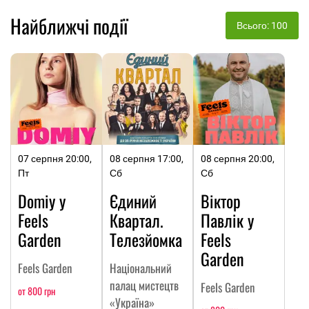
Найближчі події
Всього: 100
07 серпня 20:00,
08 серпня 17:00,
08 серпня 20:00,
Пт
Сб
Сб
Domiy у
Єдиний
Віктор
Feels
Квартал.
Павлік у
Garden
Телезйомка
Feels
Garden
Feels Garden
Національний
палац мистецтв
Feels Garden
от 800 грн
«Україна»