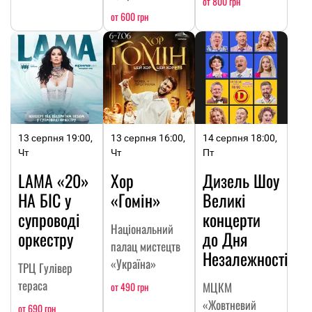
от 800 грн
от 600 грн
13 серпня 19:00,
13 серпня 16:00,
14 серпня 18:00,
Чт
Чт
Пт
LAMA «20»
Хор
Дизель Шоу
НА БІС у
«Гомін»
Великі
супроводі
концерти
Національний
оркестру
до Дня
палац мистецтв
Незалежності
«Україна»
ТРЦ Гулівер
тераса
МЦКМ
от 490 грн
«Жовтневий
от 690 грн