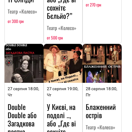
от 270 грн
сохнітє
Театр «Колесо»
Бєльйо?”
от 300 грн
Театр «Колесо»
от 500 грн
27 серпня 18:00,
27 серпня 19:00,
28 серпня 18:00,
Чт
Чт
Пт
Double
У Києві, на
Блаженний
Double або
подолі ..,
острів
Загадкова
або „Гдє ві
Театр «Колесо»
пастка
сохнітє