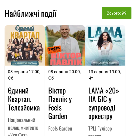
Найближчі події
Всього: 99
08 серпня 17:00,
08 серпня 20:00,
13 серпня 19:00,
Сб
Сб
Чт
Єдиний
Віктор
LAMA «20»
Квартал.
Павлік у
НА БІС у
Телезйомка
Feels
супроводі
Garden
оркестру
Національний
палац мистецтв
Feels Garden
ТРЦ Гулівер
«Україна»
тераса