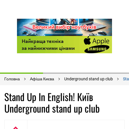
Головна
Афіша Києва
Underground stand up club
Sta
Stand Up In English! Київ
Underground stand up club