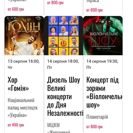
от 800 грн
от 600 грн
от 690 грн
13 серпня 16:00,
14 серпня 18:00,
14 серпня 19:30,
Чт
Пт
Пт
Хор
Дизель Шоу
Концерт під
«Гомін»
Великі
зорями
концерти
«Віолончельне
Національний
до Дня
шоу»
палац мистецтв
Незалежності
«Україна»
Планетарій
МЦКМ
от 490 грн
от 800 грн
«Жовтневий