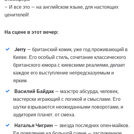
– И все это — на английском языке, для настоящих
ценителей!
На сцене в этот вечер:
Jerry
— британский комик, уже год проживающий в
Киеве. Его особый стиль, сочетание классического
британского юмора с киевскими реалиями, делает
каждое его выступление непредсказуемым и
ярким.
Василий Байдак
— маэстро абсурда, человек,
мастерски играющий с логикой и смыслами. Его
шутки взрываются неожиданными поворотами, и
аудитория плачет. от смеха.
Наталья Чигрин
— звезда последних опен-майков.
Ее появление на большой сцене — заслуженное