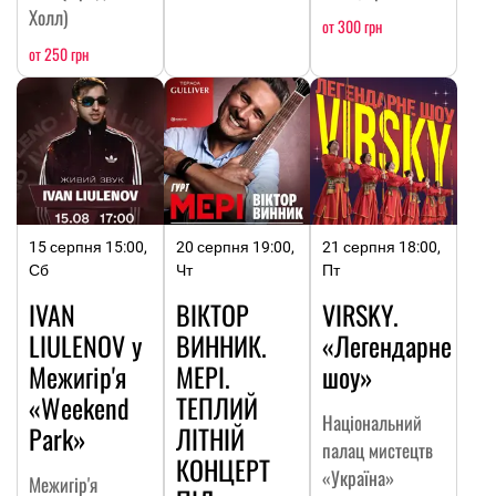
Холл)
от 300 грн
от 250 грн
15 серпня 15:00,
20 серпня 19:00,
21 серпня 18:00,
Сб
Чт
Пт
IVAN
ВІКТОР
VIRSKY.
LIULENOV у
ВИННИК.
«Легендарне
Межигір'я
МЕРІ.
шоу»
«Weekend
ТЕПЛИЙ
Національний
Park»
ЛІТНІЙ
палац мистецтв
КОНЦЕРТ
«Україна»
Межигір'я