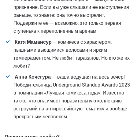
признание. Если вы уже слышали ее выступления
раньше, то знаете: она точно выстрелит.
Поддержите ее — возможно, это только первая
ступенька к переполненным аренам.
Катя Мамаисур
— комикеса с характером,
пышными вьющимися волосами и ярким
темпераментом. Не любит тараканов. Но кто же их
любит?
Анна Кочегура
— ваша ведущая на весь вечер!
Победительница Underground Standup Awards 2023
в номинации «Лучшая комикеса года». Известно
также, что она имеет поразительную коллекцию
остроумий на антироссийскую тематику и вообще
прекрасным человеком.
Почему стоит прийти?