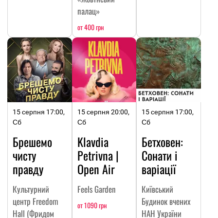
палац»
от 400 грн
15 серпня 17:00,
15 серпня 20:00,
15 серпня 17:00,
Сб
Сб
Сб
Брешемо
Klavdia
Бетховен:
чисту
Petrivna |
Сонати і
правду
Open Air
варіації
Культурний
Feels Garden
Київський
центр Freedom
Будинок вчених
от 1090 грн
Hall (Фридом
НАН України