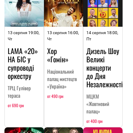
13 серпня 19:00,
13 серпня 16:00,
14 серпня 18:00,
Чт
Чт
Пт
LAMA «20»
Хор
Дизель Шоу
НА БІС у
«Гомін»
Великі
супроводі
концерти
Національний
оркестру
до Дня
палац мистецтв
Незалежності
«Україна»
ТРЦ Гулівер
тераса
МЦКМ
от 490 грн
«Жовтневий
от 690 грн
палац»
от 400 грн