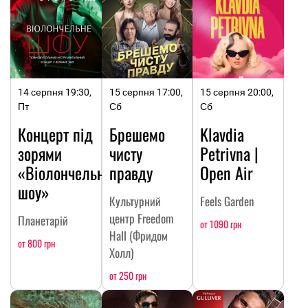
14 серпня 19:30,
15 серпня 17:00,
15 серпня 20:00,
Пт
Сб
Сб
Концерт під
Брешемо
Klavdia
зорями
чисту
Petrivna |
«Віолончельне
правду
Open Air
шоу»
Культурний
Feels Garden
центр Freedom
Планетарій
от 1090 грн
Hall (Фридом
от 800 грн
Холл)
от 250 грн