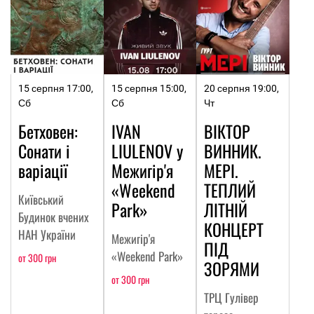
15 серпня 17:00,
15 серпня 15:00,
20 серпня 19:00,
Сб
Сб
Чт
Бетховен:
IVAN
ВІКТОР
Сонати і
LIULENOV у
ВИННИК.
варіації
Межигір'я
МЕРІ.
«Weekend
ТЕПЛИЙ
Київський
Park»
ЛІТНІЙ
Будинок вчених
КОНЦЕРТ
НАН України
Межигір'я
ПІД
«Weekend Park»
от 300 грн
ЗОРЯМИ
от 300 грн
ТРЦ Гулівер