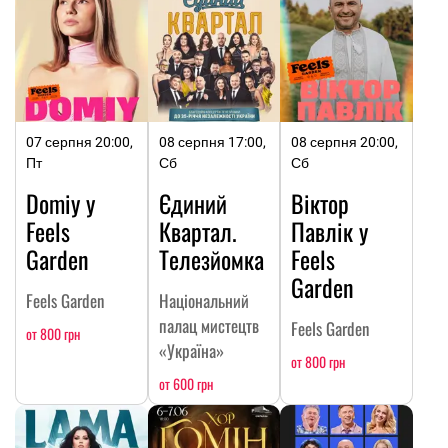
07 серпня 20:00,
08 серпня 17:00,
08 серпня 20:00,
Пт
Сб
Сб
Domiy у
Єдиний
Віктор
Feels
Квартал.
Павлік у
Garden
Телезйомка
Feels
Garden
Feels Garden
Національний
палац мистецтв
Feels Garden
от 800 грн
«Україна»
от 800 грн
от 600 грн