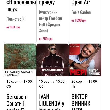
«Віолончельне
правду
Open Air
шоу»
Культурний
Feels Garden
центр Freedom
Планетарій
от 1090 грн
Hall (Фридом
от 800 грн
Холл)
от 250 грн
15 серпня 17:00,
15 серпня 15:00,
20 серпня 19:00,
Сб
Сб
Чт
Бетховен:
IVAN
ВІКТОР
Сонати і
LIULENOV у
ВИННИК.