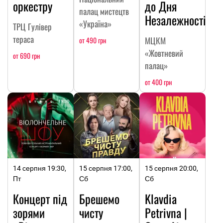
оркестру
до Дня
палац мистецтв
Незалежності
«Україна»
ТРЦ Гулівер
тераса
МЦКМ
от 490 грн
«Жовтневий
от 690 грн
палац»
от 400 грн
14 серпня 19:30,
15 серпня 17:00,
15 серпня 20:00,
Пт
Сб
Сб
Концерт під
Брешемо
Klavdia
зорями
чисту
Petrivna |