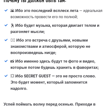
🌇
Ибо это последний всплеск лета
— идеальная
возможность провести его по полной;
🕺
Ибо будет музыка, которая двигает телом и
разгоняет мысли;
👯‍♀️
Ибо это встреча с друзьями, новыми
знакомствами и атмосферой, которую не
воспроизведешь нигде;
📸
Ибо именно здесь будут те фото и видео,
которые потом будешь хранить в фаворитах;
💥
Ибо SECRET GUEST — это не просто слово.
Это будет момент, который запомнится
надолго.
Успей поймать волну перед осенью. Приходи в