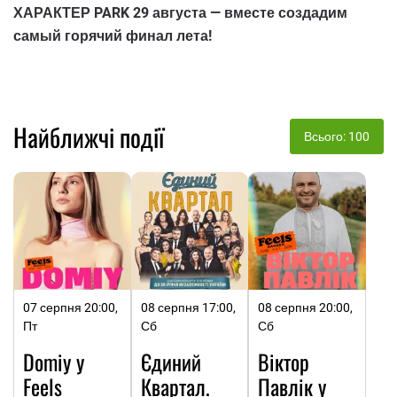
ХАРАКТЕР PARK 29 августа — вместе создадим
самый горячий финал лета!
Найближчі події
Всього: 100
07 серпня 20:00,
08 серпня 17:00,
08 серпня 20:00,
Пт
Сб
Сб
Domiy у
Єдиний
Віктор
Feels
Квартал.
Павлік у