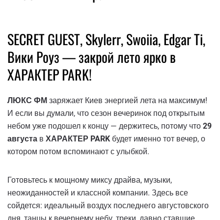
SECRET GUEST, Skylerr, Swoiia, Edgar Ti,
Вики Роуз — закрой лето ярко в
ХАРАКТЕР PARK!
ЛЮКС ФМ
заряжает Киев энергией лета на максимум!
И если вы думали, что сезон вечеринок под открытым
небом уже подошел к концу — держитесь, потому что
29
августа
в
ХАРАКТЕР PARK
будет именно тот вечер, о
котором потом вспоминают с улыбкой.
Готовьтесь к мощному миксу драйва, музыки,
неожиданностей и классной компании. Здесь все
сойдется: идеальный воздух последнего августовского
дня, танцы к вечернему небу, треки, давно ставшие