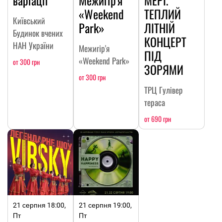
варіації
Межигір'я
МЕРІ.
«Weekend
ТЕПЛИЙ
Київський
Park»
ЛІТНІЙ
Будинок вчених
КОНЦЕРТ
НАН України
Межигір'я
ПІД
«Weekend Park»
от 300 грн
ЗОРЯМИ
от 300 грн
ТРЦ Гулівер
тераса
от 690 грн
21 серпня 18:00,
21 серпня 19:00,
Пт
Пт