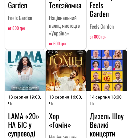
Garden
Телезйомка
Feels
Garden
Feels Garden
Національний
палац мистецтв
Feels Garden
от 800 грн
«Україна»
от 800 грн
от 600 грн
13 серпня 19:00,
13 серпня 16:00,
14 серпня 18:00,
Чт
Чт
Пт
LAMA «20»
Хор
Дизель Шоу
НА БІС у
«Гомін»
Великі
супроводі
концерти
Національний