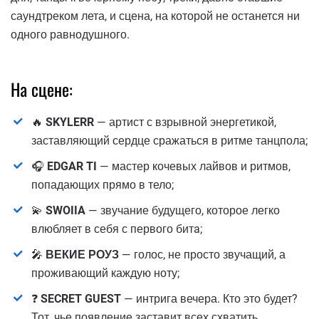
саундтреком лета, и сцена, на которой не останется ни
одного равнодушного.
На сцене:
🔥
SKYLERR
— артист с взрывной энергетикой,
заставляющий сердце сражаться в ритме танцпола;
🎧
EDGAR TI
— мастер кочевых лайвов и ритмов,
попадающих прямо в тело;
💫
SWOIIA
— звучание будущего, которое легко
влюбляет в себя с первого битa;
🎤
ВЕКИЕ РОУЗ
— голос, не просто звучащий, а
проживающий каждую ноту;
❓
SECRET GUEST
— интрига вечера. Кто это будет?
Тот, чье появление заставит всех схватить