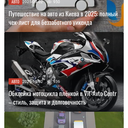
АВТО
2025-09-02
950
Путешествие на авто из Киева в 2025: полный
чек-лист для беззаботного уикенда
АВТО
2025-10-02
936
Обклейка мотоцикла плёнкой в Vit-Avto Centr
– стиль, защита и долговечность