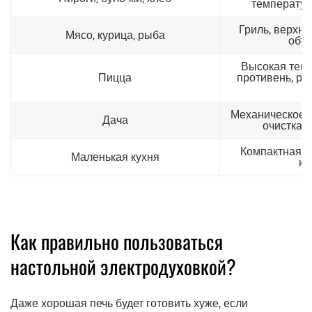
температур
Гриль, верхни
Мясо, курица, рыба
объё
Высокая темп
Пицца
противень, р
н
Механическое у
Дача
очистка,
Компактная м
Маленькая кухня
ко
Как правильно пользоваться
настольной электродуховкой?
Даже хорошая печь будет готовить хуже, если