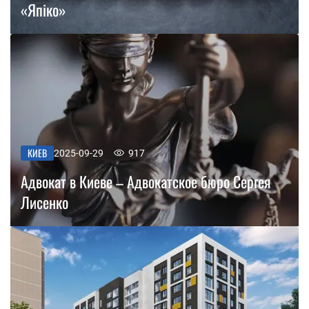
«Япіко»
КИЕВ
2025-09-29
917
Адвокат в Киеве – Адвокатское бюро Сергея
Лисенко