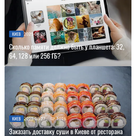
КИЕВ
2025-08-26
1041
Сколько памяти должно быть у планшета: 32,
64, 128 или 256 ГБ?
КИЕВ
2025-08-27
1026
Заказать доставку суши в Киеве от ресторана