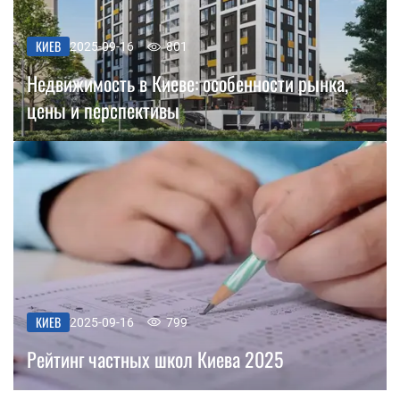
КИЕВ
2025-09-16
801
Недвижимость в Киеве: особенности рынка,
цены и перспективы
КИЕВ
2025-09-16
799
Рейтинг частных школ Киева 2025