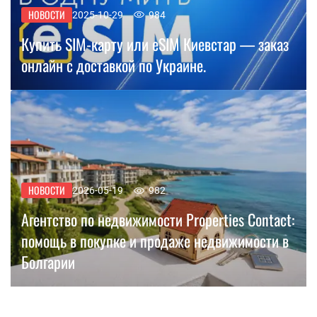
НОВОСТИ
2025-10-29
984
Купить SIM-карту или eSIM Киевстар — заказ
онлайн с доставкой по Украине.
НОВОСТИ
2026-05-19
982
Агентство по недвижимости Properties Contact:
помощь в покупке и продаже недвижимости в
Болгарии