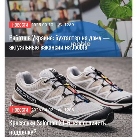
НОВОСТИ
2025-09-10
1289
Работа в Украине: бухгалтер на дому —
актуальные вакансии на Jooble
НОВОСТИ
2026-04-02
1268
Кроссовки Salomon XT-6: как отличить
подделку?