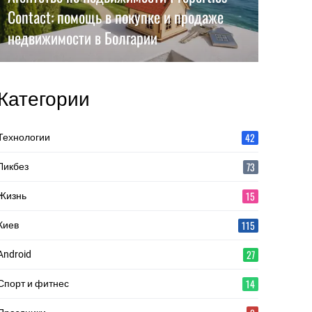
Contact: помощь в покупке и продаже
недвижимости в Болгарии
Категории
42
Технологии
73
Ликбез
15
Жизнь
115
Киев
27
Android
14
Спорт и фитнес