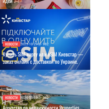
идей
НОВОСТИ
2025-10-29
982
Купить SIM-карту или eSIM Киевстар —
заказ онлайн с доставкой по Украине.
НОВОСТИ
2026-05-19
982
Агентство по недвижимости Properties