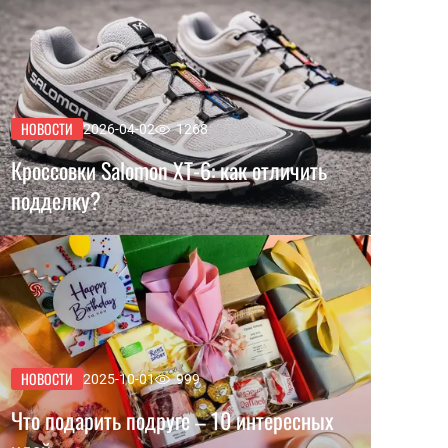
НОВОСТИ
2026-04-02
1268
Кроссовки Salomon XT-6: как отличить
подделку?
НОВОСТИ
2025-10-01
999
Что подарить подруге – 10 интересных