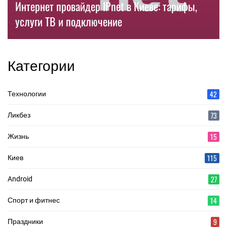
Интернет провайдер IPnet в Киеве: тарифы,
услуги ТВ и подключение
Категории
42
Технологии
73
Ликбез
15
Жизнь
115
Киев
27
Android
14
Спорт и фитнес
9
Праздники