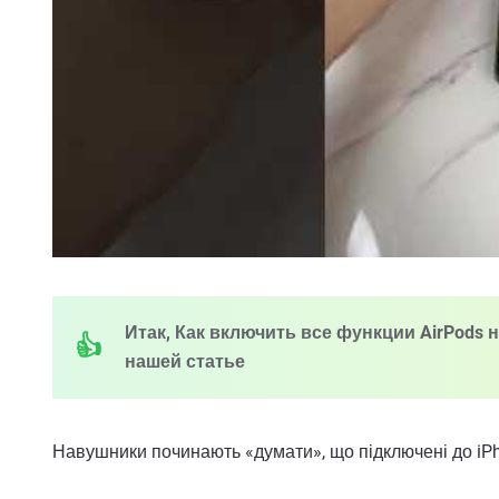
Итак, Как включить все функции AirPods на
нашей статье
Навушники починають «думати», що підключені до iP