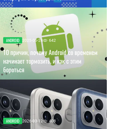
ANDROID
2025-06-24
642
10 причин, почему Android со временем
начинает тормозить, и как с этим
бороться
ANDROID
2026-03-12
408