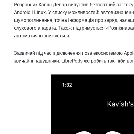
Розробник Кавіш Девар випустив безплатний застосуно
Android і Linux. У списку можливостей: автовизначен
шумопоглинання, точна інформація про заряд, нала
слухового апарата. Також підтримується «Розпізнаван
автоматично знижується.
Зазвичай під час підключення поза екосистемою Appl
звичайні навушники. LibrePods же робить так, ніби вон