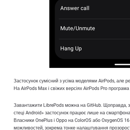
Застосунок сумісний з усіма моделями AirPods, але р
На AirPods Max і свіжих версіях AirPods Pro програм
Завантажити LibrePods можна на GitHub. Щоправда, з
стеці Android» застосунок працює лише на смартфона
Власники OnePlus і Oppo на ColorOS або OxygenOS 16 
можливостей, зокрема тонке налаштування прозорост