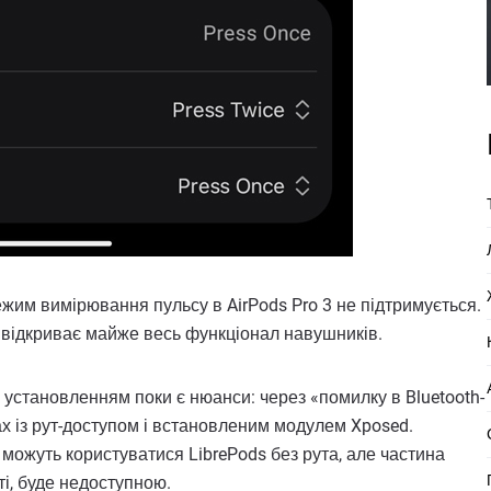
ежим вимірювання пульсу в AirPods Pro 3 не підтримується.
а відкриває майже весь функціонал навушників.
 установленням поки є нюанси: через «помилку в Bluetooth-
х із рут-доступом і встановленим модулем Xposed.
можуть користуватися LibrePods без рута, але частина
і, буде недоступною.