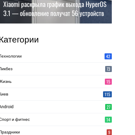
Xiaomi раскрыла график выхода HyperOS
3.1 — обновление получат 56 устройств
Категории
42
Технологии
73
Ликбез
15
Жизнь
115
Киев
27
Android
14
Спорт и фитнес
9
Праздники