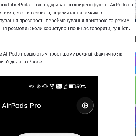
к LibrePods — він відкриває розширені функції AirPods на
ня вуха, жести головою, перемикання режимів
штування прозорості, перейменування пристрою та режим
ня розмови»: коли користувач починає говорити, гучність
e AirPods працюють у простішому режимі, фактично як
и з’єднані з iPhone.