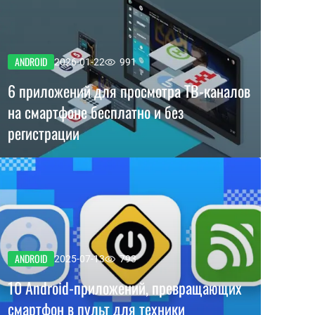
ANDROID
2026-01-22
991
6 приложений для просмотра ТВ-каналов
на смартфоне бесплатно и без
регистрации
ANDROID
2025-07-13
793
10 Android-приложений, превращающих
смартфон в пульт для техники