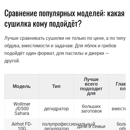
Сравнение популярных моделей: какая
сушилка кому подойдёт?
Лучше сравнивать сушилки не только по цене, а по типу
обдува, вместимости и задачам. Для яблок и грибов
подойдёт один формат, для пастилы и джерки —
другой.
Лучше
всего
Глав
Модель
Тип
подходит
плю
для
Wollmer
больших
JD500
дегидратор
вместит
заготовок
Sahara
Airhot FD-
полупрофессиональный
боль
дачи и семьи
10G
дегидратор
объ