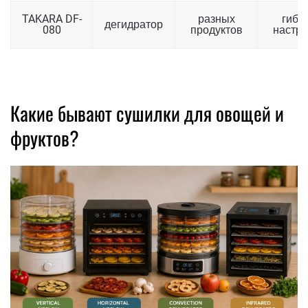
TAKARA DF-
разных
гибк
дегидратор
080
продуктов
настро
Какие бывают сушилки для овощей и
фруктов?