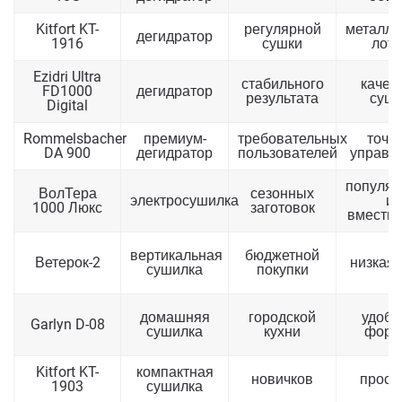
Kitfort KT-
регулярной
металли
дегидратор
1916
сушки
лотк
Ezidri Ultra
стабильного
качес
FD1000
дегидратор
результата
сушк
Digital
Rommelsbacher
премиум-
требовательных
точн
DA 900
дегидратор
пользователей
управл
популяр
ВолТера
сезонных
электросушилка
и
1000 Люкс
заготовок
вместим
вертикальная
бюджетной
Ветерок-2
низкая 
сушилка
покупки
домашняя
городской
удоб
Garlyn D-08
сушилка
кухни
форм
Kitfort KT-
компактная
новичков
прост
1903
сушилка