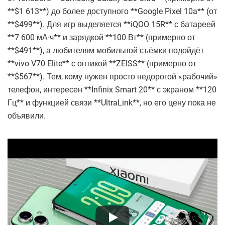
**$1 613**) до более доступного **Google Pixel 10a** (от
**$499**). Для игр выделяется **iQOO 15R** с батареей
**7 600 мА·ч** и зарядкой **100 Вт** (примерно от
**$491**), а любителям мобильной съёмки подойдёт
**vivo V70 Elite** с оптикой **ZEISS** (примерно от
**$567**). Тем, кому нужен просто недорогой «рабочий»
телефон, интересен **Infinix Smart 20** с экраном **120
Гц** и функцией связи **UltraLink**, но его цену пока не
объявили.