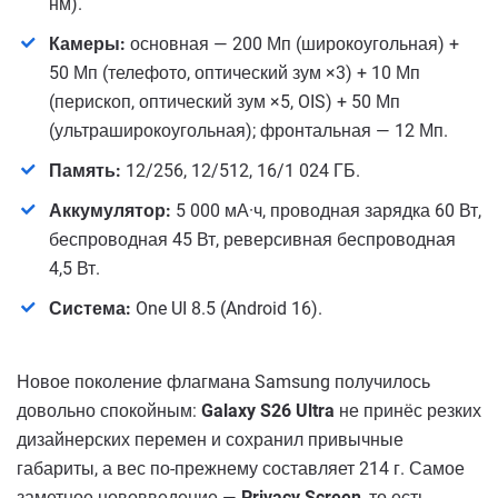
нм).
Камеры:
основная — 200 Мп (широкоугольная) +
50 Мп (телефото, оптический зум ×3) + 10 Мп
(перископ, оптический зум ×5, OIS) + 50 Мп
(ультраширокоугольная); фронтальная — 12 Мп.
Память:
12/256, 12/512, 16/1 024 ГБ.
Аккумулятор:
5 000 мА·ч, проводная зарядка 60 Вт,
беспроводная 45 Вт, реверсивная беспроводная
4,5 Вт.
Система:
One UI 8.5 (Android 16).
Новое поколение флагмана Samsung получилось
довольно спокойным:
Galaxy S26 Ultra
не принёс резких
дизайнерских перемен и сохранил привычные
габариты, а вес по-прежнему составляет 214 г. Самое
заметное нововведение —
Privacy Screen
, то есть