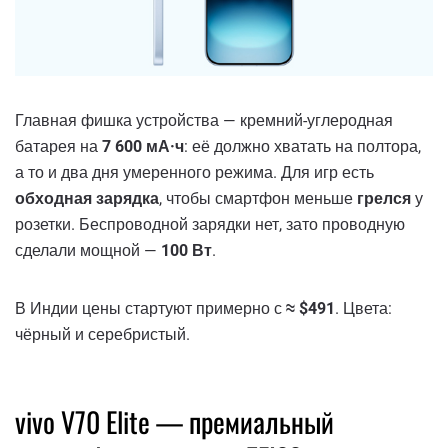
Главная фишка устройства — кремний-углеродная
батарея на
7 600 мА·ч
: её должно хватать на полтора,
а то и два дня умеренного режима. Для игр есть
обходная зарядка
, чтобы смартфон меньше
грелся
у
розетки. Беспроводной зарядки нет, зато проводную
сделали мощной —
100 Вт
.
В Индии цены стартуют примерно с
≈ $491
. Цвета:
чёрный и серебристый.
vivo V70 Elite — премиальный