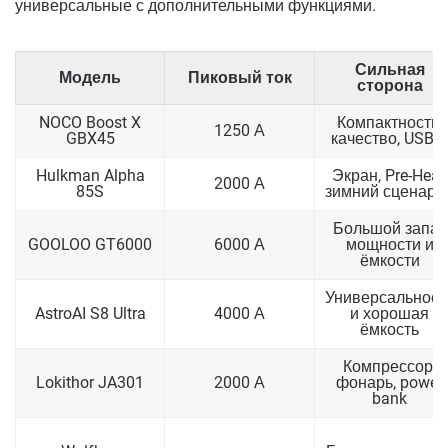
универсальные с дополнительными функциями.
Сильная
Модель
Пиковый ток
сторона
NOCO Boost X
Компактность,
1250 А
GBX45
качество, USB-C
Hulkman Alpha
Экран, Pre-Heat,
2000 А
85S
зимний сценари
Большой запас
GOOLOO GT6000
6000 А
мощности и
ёмкости
Универсальност
AstroAI S8 Ultra
4000 А
и хорошая
ёмкость
Компрессор,
Lokithor JA301
2000 А
фонарь, power
bank