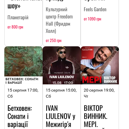
шоу»
Культурний
Feels Garden
центр Freedom
Планетарій
от 1090 грн
Hall (Фридом
от 800 грн
Холл)
от 250 грн
15 серпня 17:00,
15 серпня 15:00,
20 серпня 19:00,
Сб
Сб
Чт
Бетховен:
IVAN
ВІКТОР
Сонати і
LIULENOV у
ВИННИК.
варіації
Межигір'я
МЕРІ.