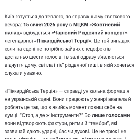
Київ готується до теплого, по-справжньому святкового
вечора:
15 січня 2026 року
в
МЦКМ «Жовтневий
палац»
відбудеться
«Чарівний Різдвяний концерт»
легендарної
«Піккардійської Терції»
. Це той випадок,
коли на сцені не потрібно зайвих спецефектів —
достатньо шести голосів, і в залі одразу з’являється
відчуття дому, світла і тієї різдвяної тиші, в якій хочеться
слухати уважно.
«Піккардійська Терція» — справді унікальна формація
на українській сцені. Вони працюють у жанрі акапела й
роблять це так, що в якийсь момент ловиш себе на
думці: “Стоп, а де ж інструменти?” Бо
лише голосами
вони відтворюють фактури, ритми й “тембри”, які
зазвичай дають ударні, бас чи духові. Це не трюк і не