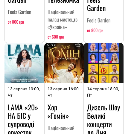
Garden
Feels Garden
Національний
палац мистецтв
Feels Garden
от 800 грн
«Україна»
от 800 грн
от 600 грн
13 серпня 19:00,
13 серпня 16:00,
14 серпня 18:00,
Чт
Чт
Пт
LAMA «20»
Хор
Дизель Шоу
НА БІС у
«Гомін»
Великі
супроводі
концерти
Національний
оркестру
до Дня