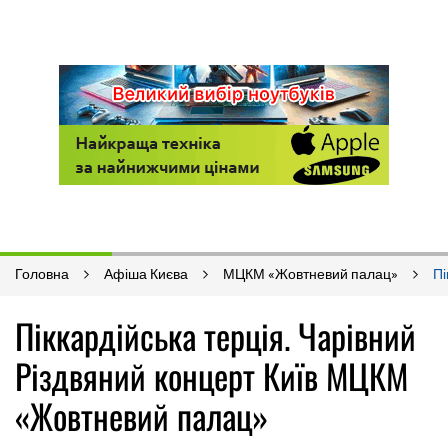
Головна
Афіша Києва
МЦКМ «Жовтневий палац»
Пі
Піккардійська терція. Чарівний
Різдвяний концерт Київ МЦКМ
«Жовтневий палац»