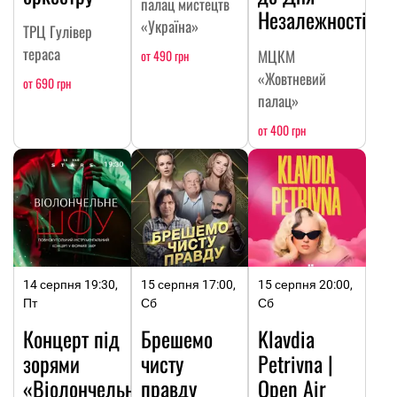
палац мистецтв
Незалежності
«Україна»
ТРЦ Гулівер
тераса
МЦКМ
от 490 грн
«Жовтневий
от 690 грн
палац»
от 400 грн
14 серпня 19:30,
15 серпня 17:00,
15 серпня 20:00,
Пт
Сб
Сб
Концерт під
Брешемо
Klavdia
зорями
чисту
Petrivna |
«Віолончельне
правду
Open Air