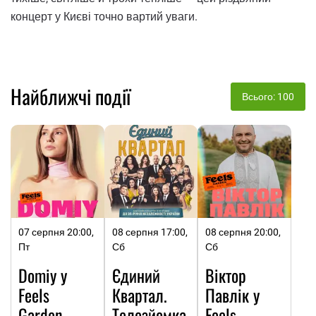
концерт у Києві точно вартий уваги.
Найближчі події
Всього: 100
07 серпня 20:00,
08 серпня 17:00,
08 серпня 20:00,
Пт
Сб
Сб
Domiy у
Єдиний
Віктор
Feels
Квартал.
Павлік у
Garden
Телезйомка
Feels