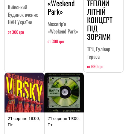
«Weekend
ТЕПЛИЙ
Київський
Park»
ЛІТНІЙ
Будинок вчених
КОНЦЕРТ
НАН України
Межигір'я
ПІД
«Weekend Park»
от 300 грн
ЗОРЯМИ
от 300 грн
ТРЦ Гулівер
тераса
от 690 грн
21 серпня 18:00,
21 серпня 19:00,
Пт
Пт