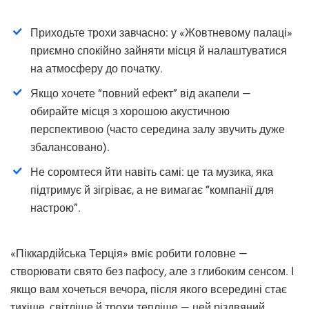
Приходьте трохи завчасно: у «Жовтневому палаці»
приємно спокійно зайняти місця й налаштуватися
на атмосферу до початку.
Якщо хочете “повний ефект” від акапели —
обирайте місця з хорошою акустичною
перспективою (часто середина залу звучить дуже
збалансовано).
Не соромтеся йти навіть самі: це та музика, яка
підтримує й зігріває, а не вимагає “компанії для
настрою”.
«Піккардійська Терція» вміє робити головне —
створювати свято без пафосу, але з глибоким сенсом. І
якщо вам хочеться вечора, після якого всередині стає
тихіше, світліше й трохи тепліше — цей різдвяний