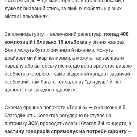
гра в імітацію — це майстерність, відточена роками, і
дуже впізнаваний стиль, за який їх люблять у різних
містах і поколіннях.
За плечима гурту — величезний репертуар:
понад 400
композицій і близько 15 альбомів
у різних жанрах.
Вони можуть бути ліричними й ніжними, можуть —
драйвовими й жартівливими, а можуть так заспівати
народну або авторську пісню, що вона враз стає вашою
особистою історією. І саме різдвяний концерт зазвичай
особливий: там багато тепла, співу “для душі” й тієї
щирості, яку складно підробити.
Окрема причина поважати «Терцію» — їхня позиція й
благодійність. Колектив регулярно виступає на
підтримку
ЗСУ
, проводить власні благодійні концерти, а
частину гонорарів спрямовує на потреби фронту
—