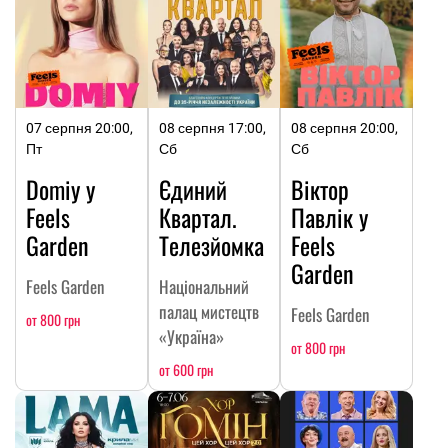
07 серпня 20:00,
08 серпня 17:00,
08 серпня 20:00,
Пт
Сб
Сб
Domiy у
Єдиний
Віктор
Feels
Квартал.
Павлік у
Garden
Телезйомка
Feels
Garden
Feels Garden
Національний
палац мистецтв
Feels Garden
от 800 грн
«Україна»
от 800 грн
от 600 грн