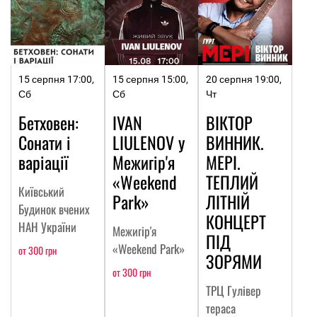
15 серпня 17:00,
15 серпня 15:00,
20 серпня 19:00,
Сб
Сб
Чт
Бетховен:
IVAN
ВІКТОР
Сонати і
LIULENOV у
ВИННИК.
варіації
Межигір'я
МЕРІ.
«Weekend
ТЕПЛИЙ
Київський
Park»
ЛІТНІЙ
Будинок вчених
КОНЦЕРТ
НАН України
Межигір'я
ПІД
«Weekend Park»
от 300 грн
ЗОРЯМИ
от 300 грн
ТРЦ Гулівер
тераса