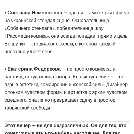
▪️
Светлана Немонежина
— одна из самых ярких фигур
на украинской стендап-сцене. Основательница
«Собачьего стендапа», победительница шоу
«Рассмеши комика», она всегда попадает прямо в цель.
Ее шутки — это диалог с залом, в котором каждый
внезапно узнает себя.
▪️
Екатерина Федоркова
— не просто комикеса, а
настоящая художница юмора. Ее выступление – это
взрыв эстетики, самоиронии и женской силы. Дизайнер
с тонким чувством формы и артистка с ярким чувством
смешного, она легко превращает сцену в простор
творческой свободы.
Этот вечер — не для безразличных. Он для тех, кто
хочет услышать что-нибудь настоящее. Для тех,