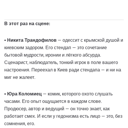
В этот раз на сцене:
▪️
Никита Трандофилов
— одессит с крымской душой и
киевским задором. Его стендап — это сочетание
бытовой мудрости, иронии и лёгкого абсурда.
Сценарист, наблюдатель, тонкий игрок в поле вашего
настроения. Переехал в Киев ради стендапа — и ни на
миг не жалеет.
▪️
Юра Коломиец
— комик, которого охото слушать
часами. Его опыт ощущается в каждом слове.
Продюсер, автор и ведущий — он точно знает, как
работает смех. И если у гедонизма есть лицо — это, без
сомнения, его.