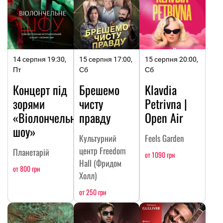
14 серпня 19:30,
15 серпня 17:00,
15 серпня 20:00,
Пт
Сб
Сб
Концерт під
Брешемо
Klavdia
зорями
чисту
Petrivna |
«Віолончельне
правду
Open Air
шоу»
Культурний
Feels Garden
центр Freedom
Планетарій
от 1090 грн
Hall (Фридом
от 800 грн
Холл)
от 250 грн