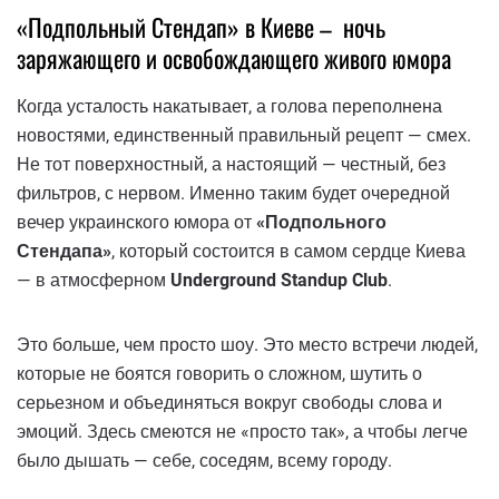
«Подпольный Стендап» в Киеве – ночь
заряжающего и освобождающего живого юмора
Когда усталость накатывает, а голова переполнена
новостями, единственный правильный рецепт — смех.
Не тот поверхностный, а настоящий — честный, без
фильтров, с нервом. Именно таким будет очередной
вечер украинского юмора от
«Подпольного
Стендапа»
, который состоится в самом сердце Киева
— в атмосферном
Underground Standup Club
.
Это больше, чем просто шоу. Это место встречи людей,
которые не боятся говорить о сложном, шутить о
серьезном и объединяться вокруг свободы слова и
эмоций. Здесь смеются не «просто так», а чтобы легче
было дышать — себе, соседям, всему городу.