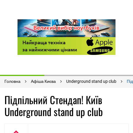
Головна
Афіша Києва
Underground stand up club
Пі
Підпільний Стендап! Київ
Underground stand up club