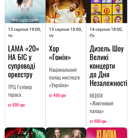
13 серпня 19:00,
13 серпня 16:00,
14 серпня 18:00,
Чт
Чт
Пт
LAMA «20»
Хор
Дизель Шоу
НА БІС у
«Гомін»
Великі
супроводі
концерти
Національний
оркестру
до Дня
палац мистецтв
Незалежності
«Україна»
ТРЦ Гулівер
тераса
МЦКМ
от 490 грн
«Жовтневий
от 690 грн
палац»
от 400 грн