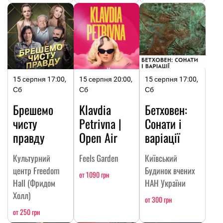
15 серпня 17:00,
15 серпня 20:00,
15 серпня 17:00,
Сб
Сб
Сб
Брешемо
Klavdia
Бетховен:
чисту
Petrivna |
Сонати і
правду
Open Air
варіації
Культурний
Feels Garden
Київський
центр Freedom
Будинок вчених
от 1090 грн
Hall (Фридом
НАН України
Холл)
от 300 грн
от 250 грн