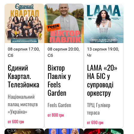
08 серпня 17:00,
08 серпня 20:00,
13 серпня 19:00,
Сб
Сб
Чт
Єдиний
Віктор
LAMA «20»
Квартал.
Павлік у
НА БІС у
Телезйомка
Feels
супроводі
Garden
оркестру
Національний
палац мистецтв
Feels Garden
ТРЦ Гулівер
«Україна»
тераса
от 800 грн
от 600 грн
от 690 грн