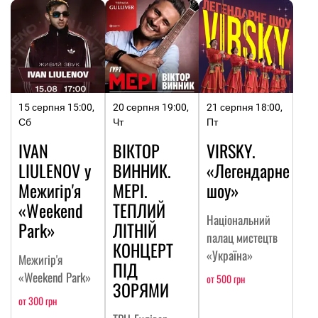
15 серпня 15:00,
20 серпня 19:00,
21 серпня 18:00,
Сб
Чт
Пт
IVAN
ВІКТОР
VIRSKY.
LIULENOV у
ВИННИК.
«Легендарне
Межигір'я
МЕРІ.
шоу»
«Weekend
ТЕПЛИЙ
Національний
Park»
ЛІТНІЙ
палац мистецтв
КОНЦЕРТ
«Україна»
Межигір'я
ПІД
«Weekend Park»
от 500 грн
ЗОРЯМИ
от 300 грн