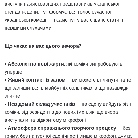
виступи найяскравіших представників української
стендап-сцени. Тут формується голос сучасної
української комедії — і саме тут у вас є шанс стати її
першими слухачами.
Що чекає на вас цього вечора?
▪️
Абсолютно нові жарти
, які коміки випробовують
уперше
▪️
Живий контакт із залом
— ви можете вплинути на те,
що залишиться в майбутніх сольниках, а що назавжди
зникне
▪️
Невідомий склад учасників
— на сцену вийдуть різні
коміки, від резидентів до нових імен, які ще вчора
виступали на відкритому мікрофоні
▪️
Атмосфера справжнього творчого процесу
— без
гриму, без напускної сценічності, лише мікрофон, думка