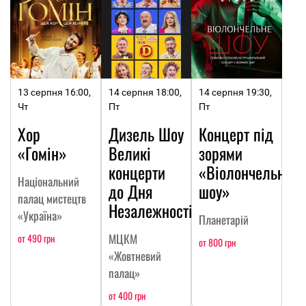
13 серпня 16:00,
14 серпня 18:00,
14 серпня 19:30,
Чт
Пт
Пт
Хор
Дизель Шоу
Концерт під
«Гомін»
Великі
зорями
концерти
«Віолончельне
Національний
до Дня
шоу»
палац мистецтв
Незалежності
«Україна»
Планетарій
МЦКМ
от 490 грн
от 800 грн
«Жовтневий
палац»
от 400 грн