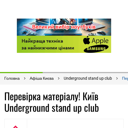
Головна
Афіша Києва
Underground stand up club
Пер
Перевірка матеріалу! Київ
Underground stand up club