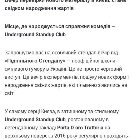
Вечір перевірки нового матеріалу в Києві: стань
свідком народження жартів
Місце, де народжується справжня комедія —
Underground Standup Club
Запрошуємо вас на особливий стендап-вечір від
«Підпільного Стендапу»
— неофіційної школи
сміливого гумору в Україні. Це не просто черговий
виступ. Це вечір експериментів, пошуку нових форм і
народження свіжих жартів, які тільки-но з’явились на
світ.
У самому серці Києва, в затишному та стильному
Underground Standup Club
, розташованому в
легендарному закладі
Porta D`oro Trattoria
на
верхньому поверсі, з 2016 року регулярно проходять