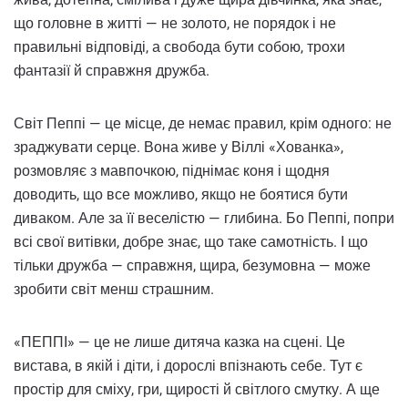
що головне в житті — не золото, не порядок і не
правильні відповіді, а свобода бути собою, трохи
фантазії й справжня дружба.
Світ Пеппі — це місце, де немає правил, крім одного: не
зраджувати серце. Вона живе у Віллі «Хованка»,
розмовляє з мавпочкою, піднімає коня і щодня
доводить, що все можливо, якщо не боятися бути
диваком. Але за її веселістю — глибина. Бо Пеппі, попри
всі свої витівки, добре знає, що таке самотність. І що
тільки дружба — справжня, щира, безумовна — може
зробити світ менш страшним.
«ПЕППІ» — це не лише дитяча казка на сцені. Це
вистава, в якій і діти, і дорослі впізнають себе. Тут є
простір для сміху, гри, щирості й світлого смутку. А ще