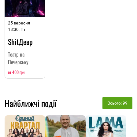
25 вересня
18:30, Пт
ShitДевр
Театр на
Печерську
от 400 грн
Найближчі події
Всього: 99