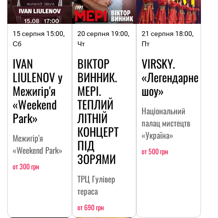
15 серпня 15:00,
20 серпня 19:00,
21 серпня 18:00,
Сб
Чт
Пт
IVAN
ВІКТОР
VIRSKY.
LIULENOV у
ВИННИК.
«Легендарне
Межигір'я
МЕРІ.
шоу»
«Weekend
ТЕПЛИЙ
Національний
Park»
ЛІТНІЙ
палац мистецтв
КОНЦЕРТ
«Україна»
Межигір'я
ПІД
«Weekend Park»
от 500 грн
ЗОРЯМИ
от 300 грн
ТРЦ Гулівер
тераса
от 690 грн