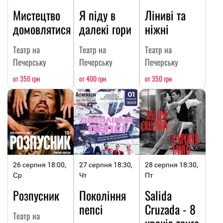
Мистецтво
Я піду в
Ліниві та
домовлятися
далекі гори
ніжні
Театр на
Театр на
Театр на
Печерську
Печерську
Печерську
от 350 грн
от 400 грн
от 350 грн
26 серпня 18:00,
27 серпня 18:30,
28 серпня 18:30,
Ср
Чт
Пт
Розпусник
Покоління
Salida
пепсі
Cruzada - 8
Театр на