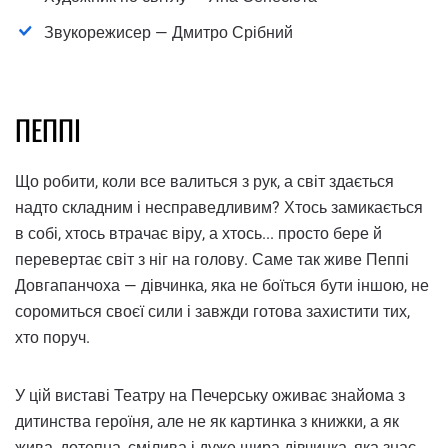
Звукорежисер — Дмитро Срібний
ПЕППІ
Що робити, коли все валиться з рук, а світ здається
надто складним і несправедливим? Хтось замикається
в собі, хтось втрачає віру, а хтось... просто бере й
перевертає світ з ніг на голову. Саме так живе Пеппі
Довгапанчоха — дівчинка, яка не боїться бути іншою, не
соромиться своєї сили і завжди готова захистити тих,
хто поруч.
У цій виставі Театру на Печерську оживає знайома з
дитинства героїня, але не як картинка з книжки, а як
жива, дотепна, смілива і дуже щира дівчинка, яка знає,