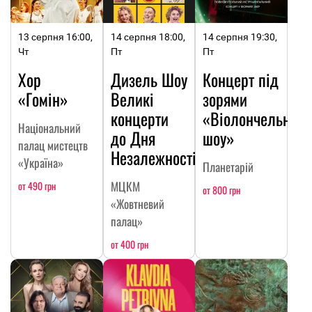
13 серпня 16:00,
14 серпня 18:00,
14 серпня 19:30,
Чт
Пт
Пт
Хор
Дизель Шоу
Концерт під
«Гомін»
Великі
зорями
концерти
«Віолончельне
Національний
до Дня
шоу»
палац мистецтв
Незалежності
«Україна»
Планетарій
МЦКМ
от 490 грн
от 800 грн
«Жовтневий
палац»
от 400 грн