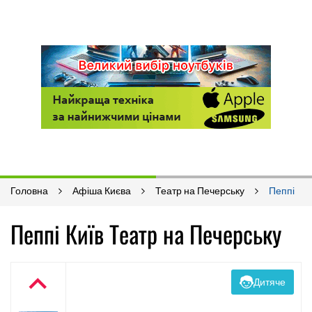
Головна
Афіша Києва
Театр на Печерську
Пеппі
Пеппі Київ Театр на Печерську
Дитяче