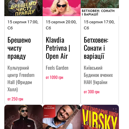
15 серпня 17:00,
15 серпня 20:00,
15 серпня 17:00,
Сб
Сб
Сб
Брешемо
Klavdia
Бетховен:
чисту
Petrivna |
Сонати і
правду
Open Air
варіації
Культурний
Feels Garden
Київський
центр Freedom
Будинок вчених
от 1090 грн
Hall (Фридом
НАН України
Холл)
от 300 грн
от 250 грн