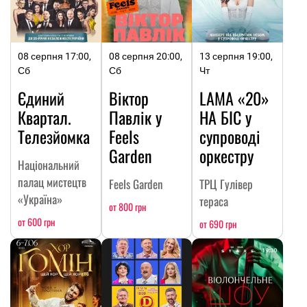
08 серпня 17:00,
08 серпня 20:00,
13 серпня 19:00,
Сб
Сб
Чт
Єдиний
Віктор
LAMA «20»
Квартал.
Павлік у
НА БІС у
Телезйомка
Feels
супроводі
Garden
оркестру
Національний
палац мистецтв
Feels Garden
ТРЦ Гулівер
«Україна»
тераса
от 800 грн
от 600 грн
от 690 грн