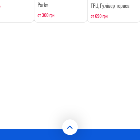
Park»
ТРЦ Гулівер тераса
н
от 300 грн
от 690 грн