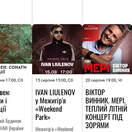
ня 17:00, Сб
15 серпня 15:00, Сб
20 серпня 19:00, Чт
вен:
IVAN LIULENOV
ВІКТОР
и і
у Межигір'я
ВИННИК. МЕРІ.
ції
«Weekend
ТЕПЛИЙ ЛІТНІЙ
Park»
КОНЦЕРТ ПІД
кий Будинок
ЗОРЯМИ
 НАН України
Межигір'я «Weekend