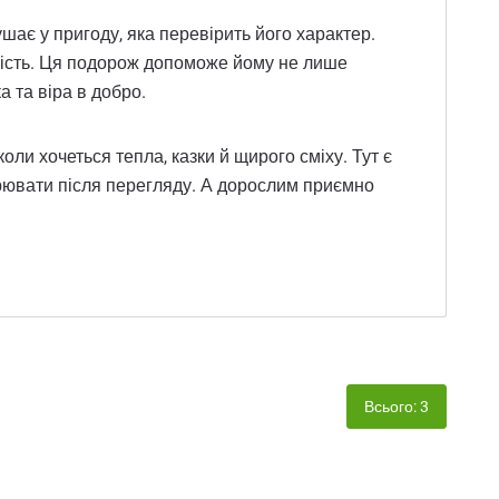
шає у пригоду, яка перевірить його характер.
ливість. Ця подорож допоможе йому не лише
а та віра в добро.
ли хочеться тепла, казки й щирого сміху. Тут є
оворювати після перегляду. А дорослим приємно
Всього: 3