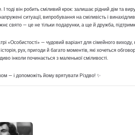
І тоді він робить сміливий крок: залишає рідний дім та виру
 напружені ситуації, випробування на сміливість і винахід
жнє свято — це не тільки подарунки, а ще й дружба, підтримк
і «Особистості» — чудовий варіант для сімейного виходу, ко
а історія, рух, пригоди й багато моментів, які хочеться обг
 диво інколи починається з маленької сміливості.
ком — і допоможіть йому врятувати Різдво! ✨