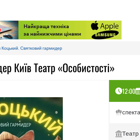
 Коцький. Святковий гармидер
ер Київ Театр «Особистості»
12:00
спект
Театр