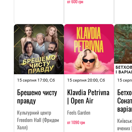
от 600 грн
15 серпня 17:00, Сб
15 серпня 20:00, Сб
15 серп
Брешемо чисту
Klavdia Petrivna
Бетхо
правду
| Open Air
Сонат
варіа
Культурний центр
Feels Garden
Freedom Hall (Фридом
Київсь
от 1090 грн
Холл)
вчених