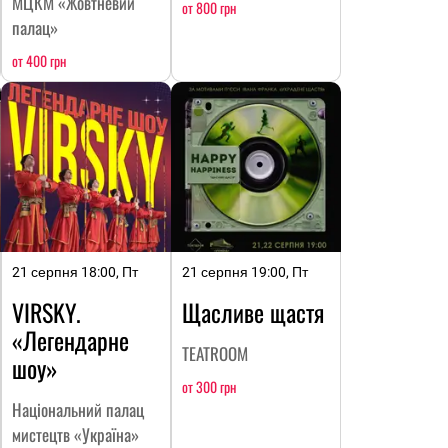
МЦКМ «Жовтневий
от 800 грн
палац»
от 400 грн
21 серпня 18:00, Пт
21 серпня 19:00, Пт
VIRSKY.
Щасливе щастя
«Легендарне
TEATROOM
шоу»
от 300 грн
Національний палац
мистецтв «Україна»