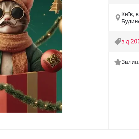
Київ, 
Будин
від 20
Залиш