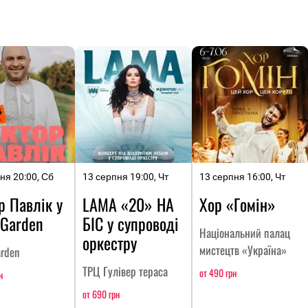
ня 20:00, Сб
13 серпня 19:00, Чт
13 серпня 16:00, Чт
р Павлік у
LAMA «20» НА
Хор «Гомін»
 Garden
БІС у супроводі
Національний палац
оркестру
мистецтв «Україна»
arden
ТРЦ Гулівер тераса
от 490 грн
н
от 690 грн