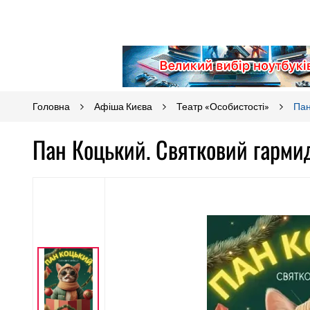
Головна
Афіша Києва
Театр «Особистості»
Пан
Пан Коцький. Святковий гармид