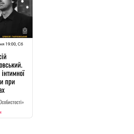
ня 19:00, Сб
сій
овський.
 інтимної
и при
ах
Особистості»
н