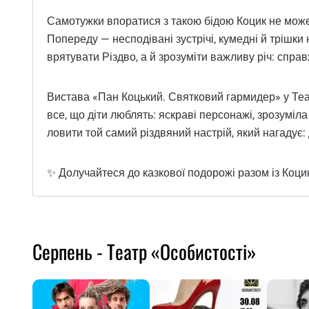
Самотужки впоратися з такою бідою Коцик не може. 
Попереду — несподівані зустрічі, кумедні й трішки
врятувати Різдво, а й зрозуміти важливу річ: справ
Вистава «Пан Коцький. Святковий гармидер» у Театр
все, що діти люблять: яскраві персонажі, зрозуміл
ловити той самий різдвяний настрій, який нагадує:
✨ Долучайтеся до казкової подорожі разом із Коци
Серпень - Театр «Особистості»