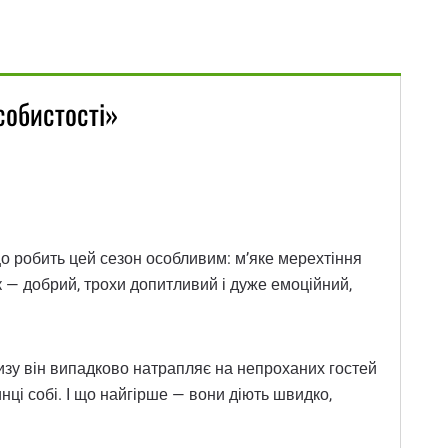
собистості»
що робить цей сезон особливим: м’яке мерехтіння
ик — добрий, трохи допитливий і дуже емоційний,
ризу він випадково натрапляє на непроханих гостей
инці собі. І що найгірше — вони діють швидко,