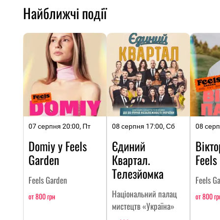
Найближчі події
07 серпня 20:00, Пт
08 серпня 17:00, Сб
08 серп
Domiy у Feels
Єдиний
Вікто
Garden
Квартал.
Feels
Телезйомка
Feels Garden
Feels G
Національний палац
от 800 грн
от 800 гр
мистецтв «Україна»