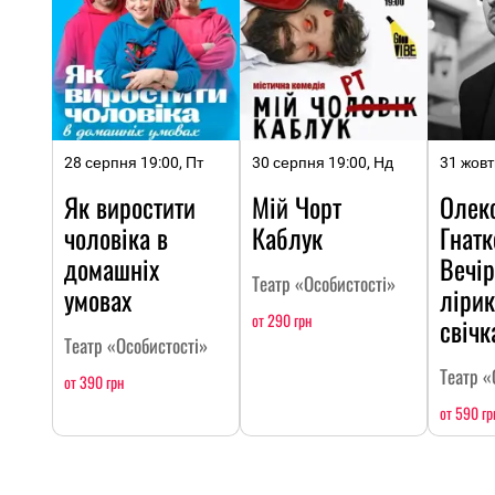
28 серпня 19:00, Пт
30 серпня 19:00, Нд
31 жовт
Як виростити
Мій Чорт
Олек
чоловіка в
Каблук
Гнатк
домашніх
Вечір
Театр «Особистості»
умовах
лірик
от 290 грн
свічк
Театр «Особистості»
Театр «
от 390 грн
от 590 гр