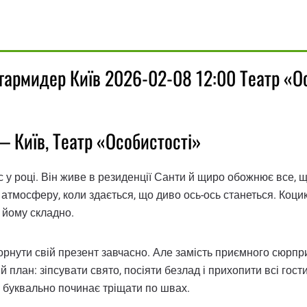
гармидер Київ 2026-02-08 12:00 Театр «О
 Київ, Театр «Особистості»
 у році. Він живе в резиденції Санти й щиро обожнює все, 
му атмосферу, коли здається, що диво ось-ось станеться. Коц
 йому складно.
згорнути свій презент завчасно. Але замість приємного сюрп
й план: зіпсувати свято, посіяти безлад і прихопити всі гост
 буквально починає тріщати по швах.