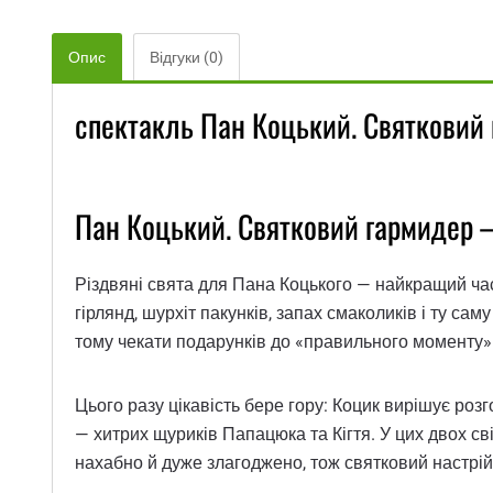
Опис
Відгуки (0)
спектакль Пан Коцький. Святковий 
Пан Коцький. Святковий гармидер —
Різдвяні свята для Пана Коцького — найкращий час
гірлянд, шурхіт пакунків, запах смаколиків і ту са
тому чекати подарунків до «правильного моменту»
Цього разу цікавість бере гору: Коцик вирішує ро
— хитрих щуриків Папацюка та Кігтя. У цих двох сві
нахабно й дуже злагоджено, тож святковий настрій