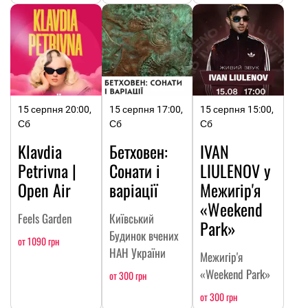
15 серпня 20:00,
15 серпня 17:00,
15 серпня 15:00,
Сб
Сб
Сб
Klavdia
Бетховен:
IVAN
Petrivna |
Сонати і
LIULENOV у
Open Air
варіації
Межигір'я
«Weekend
Feels Garden
Київський
Park»
Будинок вчених
от 1090 грн
НАН України
Межигір'я
«Weekend Park»
от 300 грн
от 300 грн