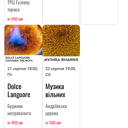
ТРЦ Гулівер
тераса
от 690 грн
21 серпня 18:00,
22 серпня 19:00,
Пт
Сб
Dolce
Музика
Languore
вільних
Будинок
Андріївська
митрополита
церква
от 450 грн
от 500 грн