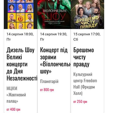
14 серпня 18:00,
14 серпня 19:30,
15 серпня 17:00,
Пт
Пт
Сб
Дизель Шоу
Концерт під
Брешемо
Великі
зорями
чисту
концерти
«Віолончельне
правду
до Дня
шоу»
Культурний
Незалежності
центр Freedom
Планетарій
Hall (Фридом
МЦКМ
от 800 грн
Холл)
«Жовтневий
палац»
от 250 грн
от 400 грн