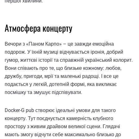
першої хвилини.
Атмосфера концерту
Вечори з «Паном Карпо» – це завжди емоційна
подорож. У їхній музиці відчувається іронія, добрий
гумор, життєві історії та справжній український колорит.
Вони співають про те, що близьке кожному: любов,
дружбу, пригоди, мрії та маленькі радощі. І все це
подається у легкій, дотепній формі, яка викликає
посмішку та змушує підспівувати.
Docker-G pub створює ідеальні умови для такого
концерту. Тут поєднується камерність клубного
простору з живим драйвом великої сцени. Глядачі
мають змогу відчути себе максимально близько до