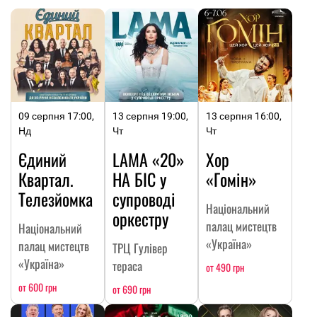
09 серпня 17:00,
13 серпня 19:00,
13 серпня 16:00,
Нд
Чт
Чт
Єдиний
LAMA «20»
Хор
Квартал.
НА БІС у
«Гомін»
Телезйомка
супроводі
Національний
оркестру
палац мистецтв
Національний
«Україна»
палац мистецтв
ТРЦ Гулівер
«Україна»
тераса
от 490 грн
от 600 грн
от 690 грн