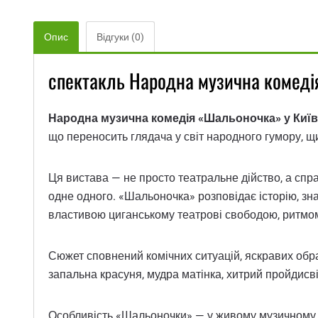
Опис
Відгуки (0)
спектакль Народна музична комеді
Народна музична комедія «Шальоночка» у Київ
що переносить глядача у світ народного гумору, щир
Ця вистава — не просто театральне дійство, а спра
одне одного. «Шальоночка» розповідає історію, зна
властивою циганському театрові свободою, ритмом
Сюжет сповнений комічних ситуацій, яскравих образ
запальна красуня, мудра матінка, хитрий пройдисв
Особливість «Шальоночки» — у живому музичному су