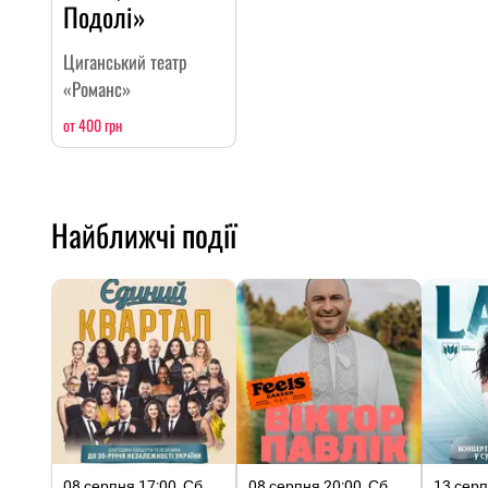
Подолі»
Циганський театр
«Романс»
от 400 грн
Найближчі події
08 серпня 17:00, Сб
08 серпня 20:00, Сб
13 серп