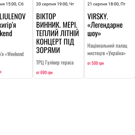
ня 15:00, Сб
20 серпня 19:00, Чт
21 серпня 18:00, Пт
 LIULENOV
ВІКТОР
VIRSKY.
игір'я
ВИННИК. МЕРІ.
«Легендарне
kend
ТЕПЛИЙ ЛІТНІЙ
шоу»
»
КОНЦЕРТ ПІД
Національний палац
ЗОРЯМИ
мистецтв «Україна»
р'я «Weekend
ТРЦ Гулівер тераса
от 500 грн
н
от 690 грн