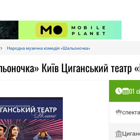
Народна музична комедія «Шальоночка»
ьоночка» Київ Циганський театр 
01 с
спект
Циган