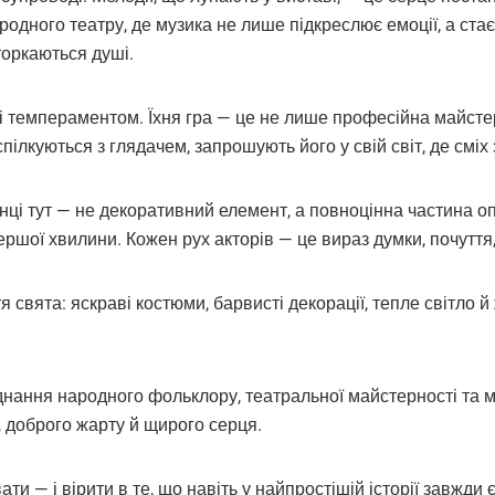
одного театру, де музика не лише підкреслює емоції, а стає
 торкаються душі.
 темпераментом. Їхня гра — це не лише професійна майстер
пілкуються з глядачем, запрошують його у свій світ, де сміх
ці тут — не декоративний елемент, а повноцінна частина опо
ршої хвилини. Кожен рух акторів — це вираз думки, почуття,
 свята: яскраві костюми, барвисті декорації, тепле світло 
ання народного фольклору, театральної майстерності та му
ю, доброго жарту й щирого серця.
ати — і вірити в те, що навіть у найпростішій історії завжди є