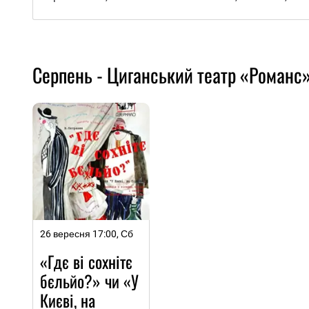
Серпень - Циганський театр «Романс
26 вересня 17:00, Сб
«Гдє ві сохнітє
бєльйо?» чи «У
Києві, на