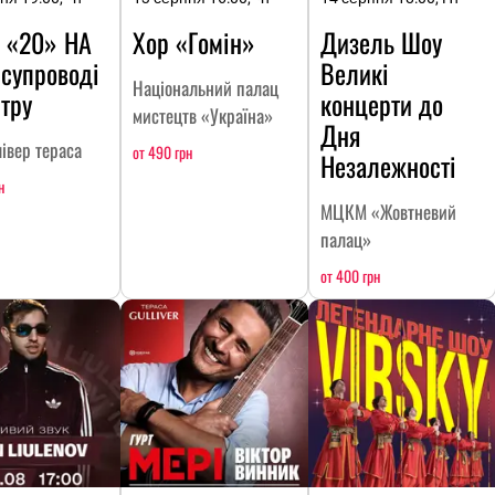
 «20» НА
Хор «Гомін»
Дизель Шоу
 супроводі
Великі
Національний палац
тру
концерти до
мистецтв «Україна»
Дня
івер тераса
от 490 грн
Незалежності
н
МЦКМ «Жовтневий
палац»
от 400 грн