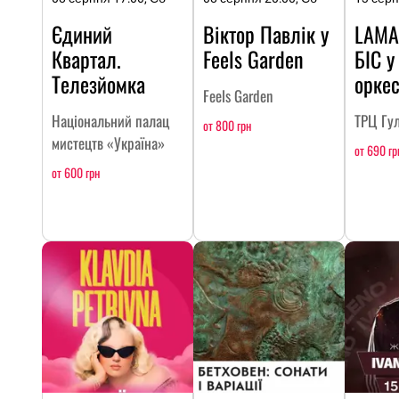
Єдиний
Віктор Павлік у
LAMA
Квартал.
Feels Garden
БІС у
Телезйомка
оркес
Feels Garden
Національний палац
ТРЦ Гул
от 800 грн
мистецтв «Україна»
от 690 гр
от 600 грн