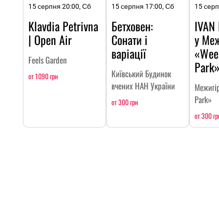
15 серпня 20:00, Сб
15 серпня 17:00, Сб
15 серп
Klavdia Petrivna
Бетховен:
IVAN
| Open Air
Сонати і
у Меж
варіації
«Wee
Feels Garden
Park
Київський Будинок
от 1090 грн
вчених НАН України
Межигі
Park»
от 300 грн
от 300 гр