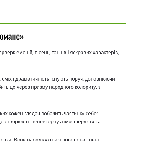
Романс»
верк емоцій, пісень, танців і яскравих характерів,
, сміх і драматичність існують поруч, доповнюючи
бить це через призму народного колориту, з
яких кожен глядач побачить частинку себе:
, що створюють неповторну атмосферу свята.
новки. Вони народжуються просто на сцені,