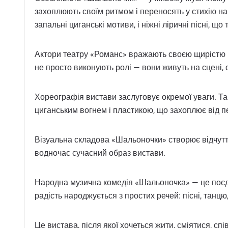
захоплюють своїм ритмом і переносять у стихію нар
запальні циганські мотиви, і ніжні ліричні пісні, що
Актори театру «Романс» вражають своєю щирістю і
не просто виконують ролі — вони живуть на сцені, с
Хореографія вистави заслуговує окремої уваги. Тан
циганським вогнем і пластикою, що захоплює від пе
Візуальна складова «Шальоночки» створює відчуття
водночас сучасний образ вистави.
Народна музична комедія «Шальоночка» — це поєдн
радість народжується з простих речей: пісні, танц
Це вистава, після якої хочеться жити, сміятися, спів