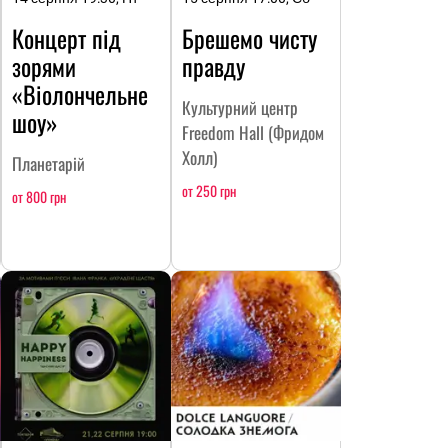
Концерт під
Брешемо чисту
зорями
правду
«Віолончельне
Культурний центр
шоу»
Freedom Hall (Фридом
Холл)
Планетарій
от 250 грн
от 800 грн