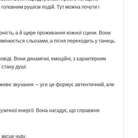
 головним рушієм подій. Тут можна почути і
ність, а й щире проживання кожної сцени. Вони
 змінюється сльозами, а пісня переходить у танець.
віді. Вони динамічні, емоційні, з характерним
 стану душі.
й живе звучання — усе це формує автентичний, але
зичної енергії. Вона нагадує, що справжня
 місце чуду.