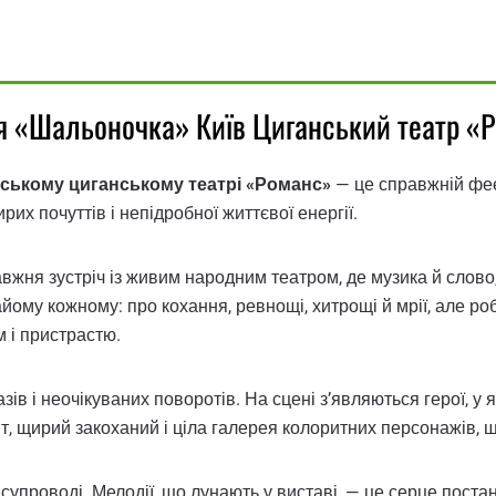
я «Шальоночка» Київ Циганський театр «
ському циганському театрі «Романс»
— це справжній феєр
их почуттів і непідробної життєвої енергії.
вжня зустріч із живим народним театром, де музика й слово
йому кожному: про кохання, ревнощі, хитрощі й мрії, але ро
 і пристрастю.
ів і неочікуваних поворотів. На сцені з’являються герої, у 
іт, щирий закоханий і ціла галерея колоритних персонажів
проводі. Мелодії, що лунають у виставі, — це серце поста