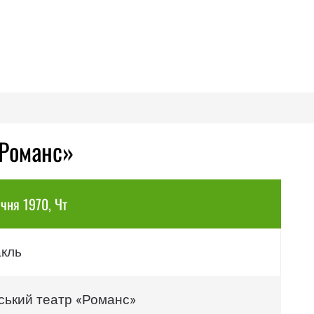
«Романс»
ічня 1970, Чт
акль
ський театр «Романс»