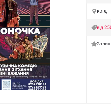
Київ,
від 25
Залиш