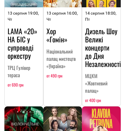
13 серпня 19:00,
13 серпня 16:00,
14 серпня 18:00,
Чт
Чт
Пт
LAMA «20»
Хор
Дизель Шоу
НА БІС у
«Гомін»
Великі
супроводі
концерти
Національний
оркестру
до Дня
палац мистецтв
Незалежності
«Україна»
ТРЦ Гулівер
тераса
МЦКМ
от 490 грн
«Жовтневий
от 690 грн
палац»
от 400 грн