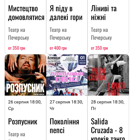
Мистецтво
Я піду в
Ліниві та
домовлятися
далекі гори
ніжні
Театр на
Театр на
Театр на
Печерську
Печерську
Печерську
от 350 грн
от 400 грн
от 350 грн
26 серпня 18:00,
27 серпня 18:30,
28 серпня 18:30,
Ср
Чт
Пт
Розпусник
Покоління
Salida
пепсі
Cruzada - 8
Театр на
кроків танго