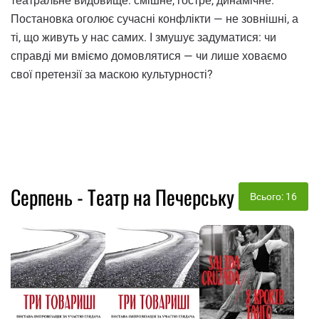
театральне видовище: смішне, гостре, динамічне.
Постановка оголює сучасні конфлікти — не зовнішні, а
ті, що живуть у нас самих. І змушує задуматися: чи
справді ми вміємо домовлятися — чи лише ховаємо
свої претензії за маскою культурності?
Серпень - Театр на Печерську
Всього: 16