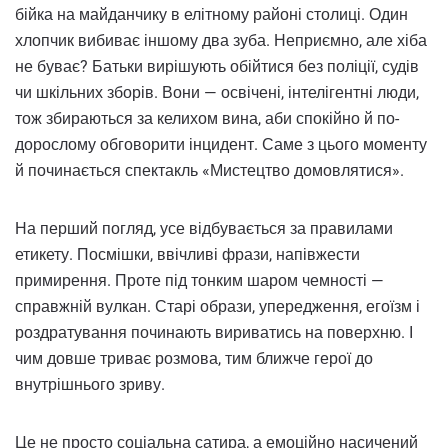
бійка на майданчику в елітному районі столиці. Один
хлопчик вибиває іншому два зуба. Неприємно, але хіба
не буває? Батьки вирішують обійтися без поліції, судів
чи шкільних зборів. Вони — освічені, інтелігентні люди,
тож збираються за келихом вина, аби спокійно й по-
дорослому обговорити інцидент. Саме з цього моменту
й починається спектакль «Мистецтво домовлятися».
На перший погляд, усе відбувається за правилами
етикету. Посмішки, ввічливі фрази, напівжести
примирення. Проте під тонким шаром чемності —
справжній вулкан. Старі образи, упередження, егоїзм і
роздратування починають вириватись на поверхню. І
чим довше триває розмова, тим ближче герої до
внутрішнього зриву.
Це не просто соціальна сатира, а емоційно насичений