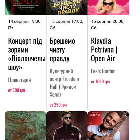
14 серпня 19:30,
15 серпня 17:00,
15 серпня 20:00,
Пт
Сб
Сб
Концерт під
Брешемо
Klavdia
зорями
чисту
Petrivna |
«Віолончельне
правду
Open Air
шоу»
Культурний
Feels Garden
центр Freedom
Планетарій
от 1090 грн
Hall (Фридом
от 800 грн
Холл)
от 250 грн