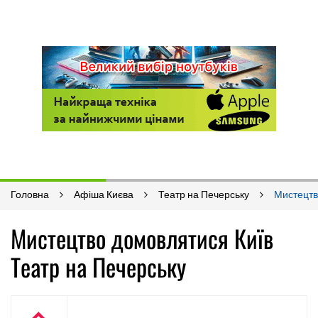
Головна
Афіша Києва
Театр на Печерську
Мистецтв
Мистецтво домовлятися Київ
Театр на Печерську