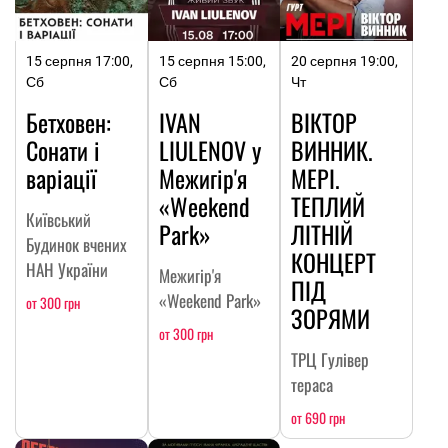
15 серпня 17:00,
15 серпня 15:00,
20 серпня 19:00,
Сб
Сб
Чт
Бетховен:
IVAN
ВІКТОР
Сонати і
LIULENOV у
ВИННИК.
варіації
Межигір'я
МЕРІ.
«Weekend
ТЕПЛИЙ
Київський
Park»
ЛІТНІЙ
Будинок вчених
КОНЦЕРТ
НАН України
Межигір'я
ПІД
«Weekend Park»
от 300 грн
ЗОРЯМИ
от 300 грн
ТРЦ Гулівер
тераса
от 690 грн