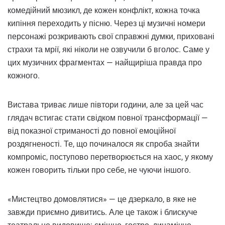
комедійний мюзикл, де кожен конфлікт, кожна точка
кипіння переходить у пісню. Через ці музичні номери
персонажі розкривають свої справжні думки, приховані
страхи та мрії, які ніколи не озвучили б вголос. Саме у
цих музичних фрагментах — найщиріша правда про
кожного.
Вистава триває лише півтори години, але за цей час
глядач встигає стати свідком повної трансформації —
від показної стриманості до повної емоційної
роздягненості. Те, що починалося як спроба знайти
компроміс, поступово перетворюється на хаос, у якому
кожен говорить тільки про себе, не чуючи іншого.
«Мистецтво домовлятися» — це дзеркало, в яке не
завжди приємно дивитись. Але це також і блискуче