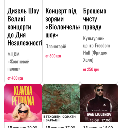
Дизель Шоу
Концерт під
Брешемо
Великі
зорями
чисту
концерти
«Віолончельне
правду
до Дня
шоу»
Культурний
Незалежності
центр Freedom
Планетарій
Hall (Фридом
МЦКМ
от 800 грн
Холл)
«Жовтневий
палац»
от 250 грн
от 400 грн
15 серпня 20:00,
15 серпня 17:00,
15 серпня 15:00,