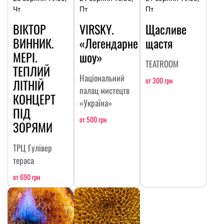
Чт
Пт
Пт
ВІКТОР
VIRSKY.
Щасливе
ВИННИК.
«Легендарне
щастя
МЕРІ.
шоу»
TEATROOM
ТЕПЛИЙ
Національний
от 300 грн
ЛІТНІЙ
палац мистецтв
КОНЦЕРТ
«Україна»
ПІД
от 500 грн
ЗОРЯМИ
ТРЦ Гулівер
тераса
от 690 грн