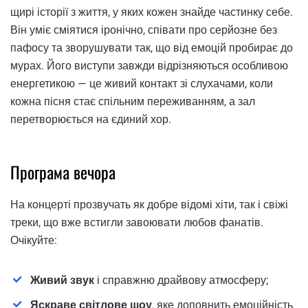
щирі історії з життя, у яких кожен знайде частинку себе.
Він уміє сміятися іронічно, співати про серйозне без
пафосу та зворушувати так, що від емоцій пробирає до
мурах. Його виступи завжди відрізняються особливою
енергетикою — це живий контакт зі слухачами, коли
кожна пісня стає спільним переживанням, а зал
перетворюється на єдиний хор.
Програма вечора
На концерті прозвучать як добре відомі хіти, так і свіжі
треки, що вже встигли завоювати любов фанатів.
Очікуйте:
Живий звук
і справжню драйвову атмосферу;
Яскраве світлове шоу
, яке доповнить емоційність