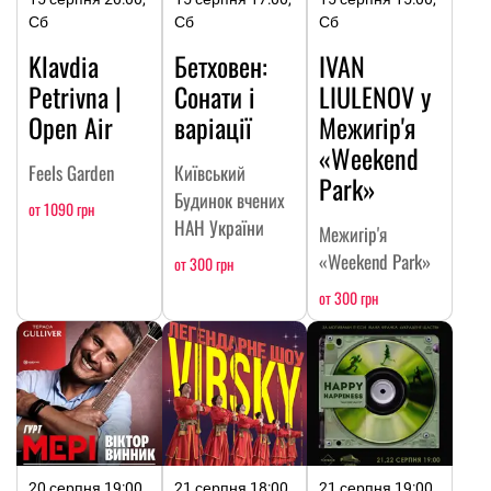
Сб
Сб
Сб
Klavdia
Бетховен:
IVAN
Petrivna |
Сонати і
LIULENOV у
Open Air
варіації
Межигір'я
«Weekend
Feels Garden
Київський
Park»
Будинок вчених
от 1090 грн
НАН України
Межигір'я
«Weekend Park»
от 300 грн
от 300 грн
20 серпня 19:00,
21 серпня 18:00,
21 серпня 19:00,