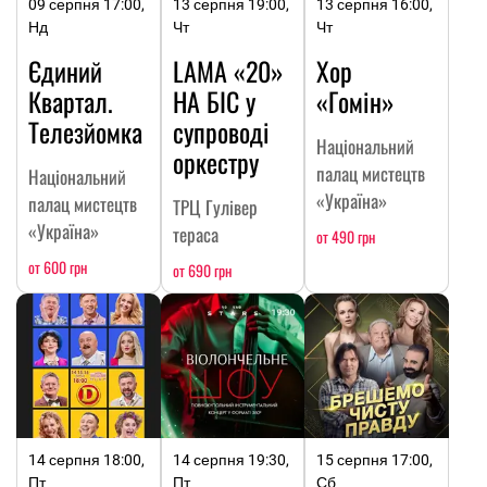
09 серпня 17:00,
13 серпня 19:00,
13 серпня 16:00,
Нд
Чт
Чт
Єдиний
LAMA «20»
Хор
Квартал.
НА БІС у
«Гомін»
Телезйомка
супроводі
Національний
оркестру
палац мистецтв
Національний
«Україна»
палац мистецтв
ТРЦ Гулівер
«Україна»
тераса
от 490 грн
от 600 грн
от 690 грн
14 серпня 18:00,
14 серпня 19:30,
15 серпня 17:00,
Пт
Пт
Сб