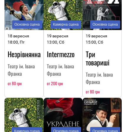
Основна сцена
Камерна сцена
Основна сцена
18 вересня
19 вересня
19 вересня
18:00, Пт
13:00, Сб
15:00, Сб
Незрівнянна
Intermezzo
Три
товариші
Театр ім. Івана
Театр ім. Івана
Франка
Франка
Театр ім. Івана
Франка
от 80 грн
от 200 грн
от 80 грн
Камерна сцена
Основна сцена
Основна сцена