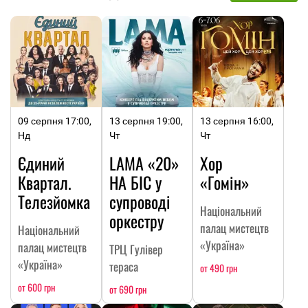
09 серпня 17:00,
13 серпня 19:00,
13 серпня 16:00,
Нд
Чт
Чт
Єдиний
LAMA «20»
Хор
Квартал.
НА БІС у
«Гомін»
Телезйомка
супроводі
Національний
оркестру
палац мистецтв
Національний
«Україна»
палац мистецтв
ТРЦ Гулівер
«Україна»
тераса
от 490 грн
от 600 грн
от 690 грн