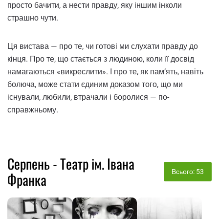
просто бачити, а нести правду, яку іншим інколи
страшно чути.
Ця вистава — про те, чи готові ми слухати правду до
кінця. Про те, що стається з людиною, коли її досвід
намагаються «викреслити». І про те, як пам’ять, навіть
болюча, може стати єдиним доказом того, що ми
існували, любили, втрачали і боролися — по-
справжньому.
Серпень - Театр ім. Івана
Всього: 53
Франка