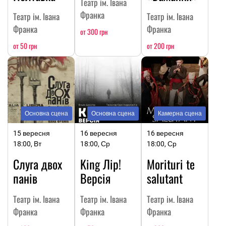
Театр ім. Івана
Франка
Театр ім. Івана
Театр ім. Івана
Франка
Франка
от 300 грн
от 50 грн
от 200 грн
Основна сцена
Основна сцена
Камерна сцена
15 вересня
16 вересня
16 вересня
18:00, Вт
18:00, Ср
18:00, Ср
Слуга двох
King Лір!
Morituri te
панів
Версія
salutant
Театр ім. Івана
Театр ім. Івана
Театр ім. Івана
Франка
Франка
Франка