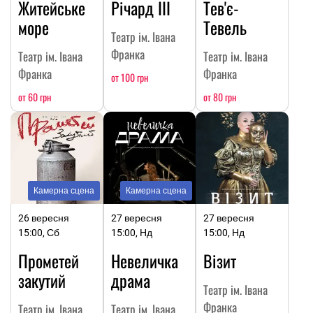
Житейське
Річард ІІІ
Тев'є-
море
Тевель
Театр ім. Івана
Франка
Театр ім. Івана
Театр ім. Івана
Франка
Франка
от 100 грн
от 60 грн
от 80 грн
Камерна сцена
Камерна сцена
26 вересня
27 вересня
27 вересня
15:00, Сб
15:00, Нд
15:00, Нд
Прометей
Невеличка
Візит
закутий
драма
Театр ім. Івана
Франка
Театр ім. Івана
Театр ім. Івана