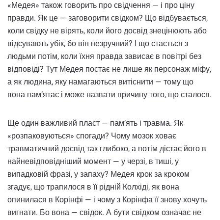
«Медея» також говорить про свідчення — і про ціну
правди. Як це — заговорити свідком? Що відбувається,
коли свідку не вірять, коли його досвід знецінюють або
відсувають убік, бо він незручний? І що стається з
людьми потім, коли їхня правда зависає в повітрі без
відповіді? Тут Медея постає не лише як персонаж міфу,
а як людина, яку намагаються витіснити — тому що
вона пам’ятає і може назвати причину того, що сталося.
Ще один важливий пласт — пам’ять і травма. Як
«розпаковуються» спогади? Чому мозок ховає
травматичний досвід так глибоко, а потім дістає його в
найневідповідніший момент — у черзі, в тиші, у
випадковій фразі, у запаху? Медея крок за кроком
згадує, що трапилося в її рідній Колхіді, як вона
опинилася в Корінфі — і чому з Корінфа її знову хочуть
вигнати. Бо вона — свідок. А бути свідком означає не