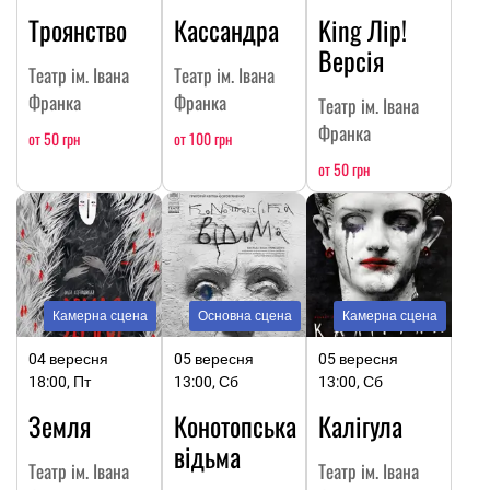
Троянство
Кассандра
King Лір!
Версія
Театр ім. Івана
Театр ім. Івана
Франка
Франка
Театр ім. Івана
Франка
от 50 грн
от 100 грн
от 50 грн
Камерна сцена
Основна сцена
Камерна сцена
04 вересня
05 вересня
05 вересня
18:00, Пт
13:00, Сб
13:00, Сб
Земля
Конотопська
Калігула
відьма
Театр ім. Івана
Театр ім. Івана