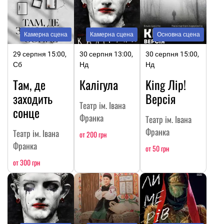
Камерна сцена
Камерна сцена
Основна сцена
29 серпня 15:00,
30 серпня 13:00,
30 серпня 15:00,
Сб
Нд
Нд
Там, де
Калігула
King Лір!
заходить
Версія
Театр ім. Івана
сонце
Франка
Театр ім. Івана
Франка
Театр ім. Івана
от 200 грн
Франка
от 50 грн
от 300 грн