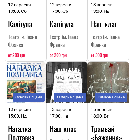
12 вересня
12 вересня
13 вересня
13:00, Сб
17:00, Сб
13:00, Нд
Калігула
Калігула
Наш клас
Театр ім. Івана
Театр ім. Івана
Театр ім. Івана
Франка
Франка
Франка
от 200 грн
от 200 грн
от 300 грн
Основна сцена
Камерна сцена
Камерна сцена
13 вересня
13 вересня
15 вересня
15:00, Нд
17:00, Нд
18:00, Вт
Наталка
Наш клас
Трамвай
Полтавка
«Бажання»