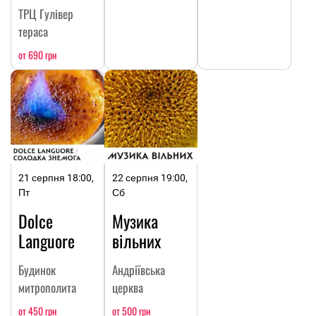
ТРЦ Гулівер
тераса
от 690 грн
21 серпня 18:00,
22 серпня 19:00,
Пт
Сб
Dolce
Музика
Languore
вільних
Будинок
Андріївська
митрополита
церква
от 450 грн
от 500 грн