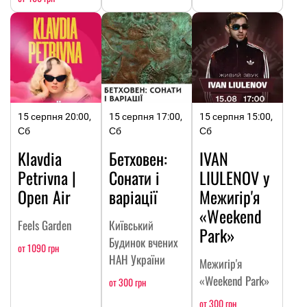
15 серпня 20:00,
15 серпня 17:00,
15 серпня 15:00,
Сб
Сб
Сб
Klavdia
Бетховен:
IVAN
Petrivna |
Сонати і
LIULENOV у
Open Air
варіації
Межигір'я
«Weekend
Feels Garden
Київський
Park»
Будинок вчених
от 1090 грн
НАН України
Межигір'я
«Weekend Park»
от 300 грн
от 300 грн