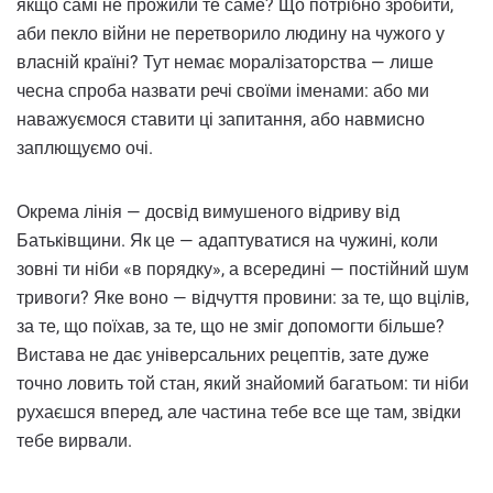
якщо самі не прожили те саме? Що потрібно зробити,
аби пекло війни не перетворило людину на чужого у
власній країні? Тут немає моралізаторства — лише
чесна спроба назвати речі своїми іменами: або ми
наважуємося ставити ці запитання, або навмисно
заплющуємо очі.
Окрема лінія — досвід вимушеного відриву від
Батьківщини. Як це — адаптуватися на чужині, коли
зовні ти ніби «в порядку», а всередині — постійний шум
тривоги? Яке воно — відчуття провини: за те, що вцілів,
за те, що поїхав, за те, що не зміг допомогти більше?
Вистава не дає універсальних рецептів, зате дуже
точно ловить той стан, який знайомий багатьом: ти ніби
рухаєшся вперед, але частина тебе все ще там, звідки
тебе вирвали.