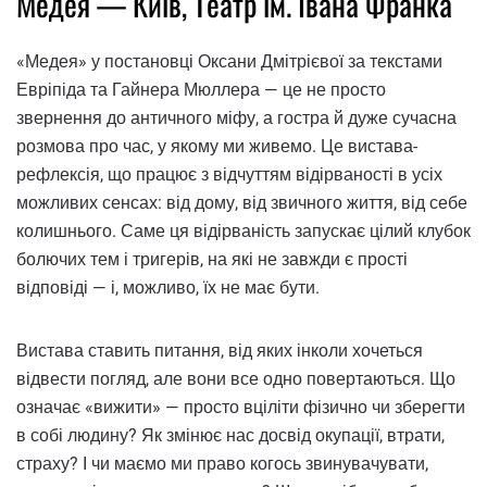
Медея — Київ, Театр ім. Івана Франка
«Медея» у постановці Оксани Дмітрієвої за текстами
Евріпіда та Гайнера Мюллера — це не просто
звернення до античного міфу, а гостра й дуже сучасна
розмова про час, у якому ми живемо. Це вистава-
рефлексія, що працює з відчуттям відірваності в усіх
можливих сенсах: від дому, від звичного життя, від себе
колишнього. Саме ця відірваність запускає цілий клубок
болючих тем і тригерів, на які не завжди є прості
відповіді — і, можливо, їх не має бути.
Вистава ставить питання, від яких інколи хочеться
відвести погляд, але вони все одно повертаються. Що
означає «вижити» — просто вціліти фізично чи зберегти
в собі людину? Як змінює нас досвід окупації, втрати,
страху? І чи маємо ми право когось звинувачувати,