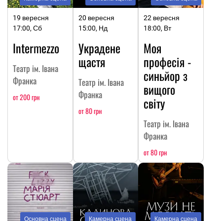
19 вересня
20 вересня
22 вересня
17:00, Сб
15:00, Нд
18:00, Вт
Intermezzo
Украдене
Моя
щастя
професія -
Театр ім. Івана
синьйор з
Франка
Театр ім. Івана
вищого
Франка
от 200 грн
світу
от 80 грн
Театр ім. Івана
Франка
от 80 грн
Основна сцена
Камерна сцена
Камерна сцена