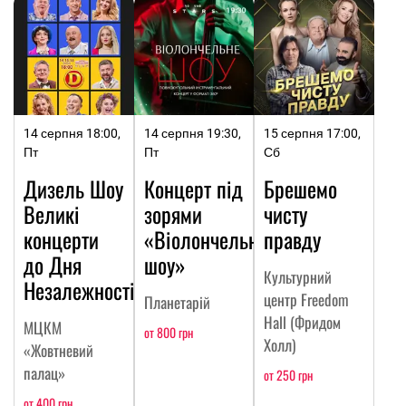
14 серпня 18:00,
14 серпня 19:30,
15 серпня 17:00,
Пт
Пт
Сб
Дизель Шоу
Концерт під
Брешемо
Великі
зорями
чисту
концерти
«Віолончельне
правду
до Дня
шоу»
Культурний
Незалежності
центр Freedom
Планетарій
Hall (Фридом
МЦКМ
от 800 грн
Холл)
«Жовтневий
палац»
от 250 грн
от 400 грн