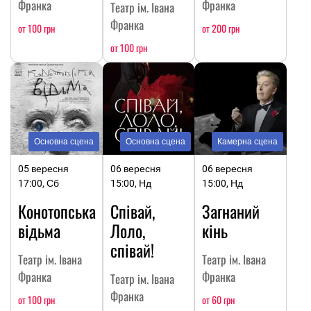
Франка
Франка
Театр ім. Івана
Франка
от 100 грн
от 200 грн
от 100 грн
Основна сцена
Основна сцена
Камерна сцена
05 вересня
06 вересня
06 вересня
17:00, Сб
15:00, Нд
15:00, Нд
Конотопська
Співай,
Загнаний
відьма
Лоло,
кінь
співай!
Театр ім. Івана
Театр ім. Івана
Франка
Франка
Театр ім. Івана
Франка
от 100 грн
от 60 грн